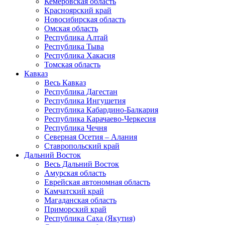
Кемеровская область
Красноярский край
Новосибирская область
Омская область
Республика Алтай
Республика Тыва
Республика Хакасия
Томская область
Кавказ
Весь Кавказ
Республика Дагестан
Республика Ингушетия
Республика Кабардино-Балкария
Республика Карачаево-Черкесия
Республика Чечня
Северная Осетия – Алания
Ставропольский край
Дальний Восток
Весь Дальний Восток
Амурская область
Еврейская автономная область
Камчатский край
Магаданская область
Приморский край
Республика Саха (Якутия)