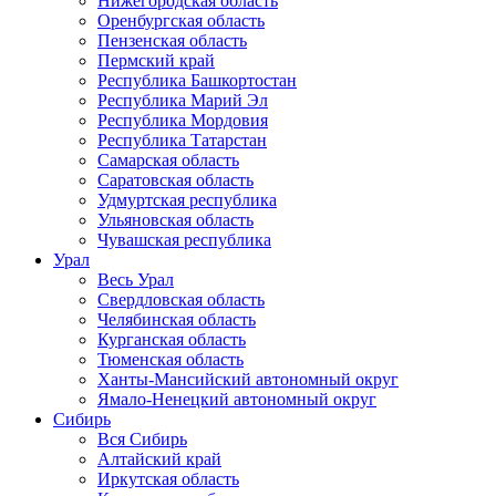
Нижегородская область
Оренбургская область
Пензенская область
Пермский край
Республика Башкортостан
Республика Марий Эл
Республика Мордовия
Республика Татарстан
Самарская область
Саратовская область
Удмуртская республика
Ульяновская область
Чувашская республика
Урал
Весь Урал
Свердловская область
Челябинская область
Курганская область
Тюменская область
Ханты-Мансийский автономный округ
Ямало-Ненецкий автономный округ
Сибирь
Вся Сибирь
Алтайский край
Иркутская область