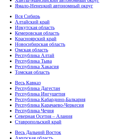
Ханты-Мансийский автономный округ
Ямало-Ненецкий автономный округ
Вся Сибирь
Алтайский край
Иркутская область
Кемеровская область
Красноярский край
Новосибирская область
Омская область
Республика Алтай
Республика Тыва
Республика Хакасия
Томская область
Весь Кавказ
Республика Дагестан
Республика Ингушетия
Республика Кабардино-Балкария
Республика Карачаево-Черкесия
Республика Чечня
Северная Осетия – Алания
Ставропольский край
Весь Дальний Восток
Амурская область