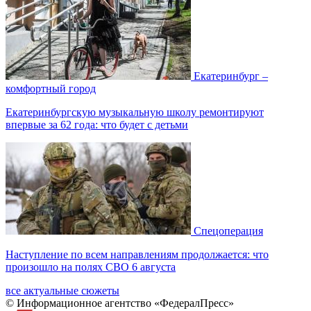
Екатеринбург –
комфортный город
Екатеринбургскую музыкальную школу ремонтируют
впервые за 62 года: что будет с детьми
Спецоперация
Наступление по всем направлениям продолжается: что
произошло на полях СВО 6 августа
все актуальные сюжеты
© Информационное агентство «ФедералПресс»