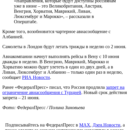
«Направления, которые будут доступны россиянам
уже в июне – это Великобритания, Австрия,
Венгрия, Хорватия, Маврикий, Ливан,
Люксембург и Марокко», – рассказали в
Оперштабе.
Кроме того, возобновится чартерное авиасообщение с
Албанией.
Самолеты в Лондон будут летать трижды в неделю со 2 июня.
Авиакомпании начнут выполнять рейсы в Вену с 10 июня
дважды в неделю. В Венгрию, Маврикий, Марокко и
Хорватию можно будет улететь в один из двух дней, а в
Ливан, Люксембруг и Албанию – только один раз в неделю,
сообщает
РИА Новости
.
Ранее «ФедералПресс» писал, что Россия продлила
запрет на
ограничение авиасообщения с Турцией
. Новый срок действия
запрета – 21 июня.
Фото: ФедералПресс / Полина Зиновьева
Подписывайтесь на ФедералПресс в
МАХ
,
Дзен.Новости
, а