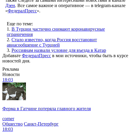
также следите за самыми интересными новостями в канале
Дзен
. Все самое важное и оперативное — в telegram-канале
«
ФедералПресс
».
Еще по теме:
1.
В Турции частично снимают коронавирусные
ограничения
2.
Стало известно, когда Россия восстановит
авиасообщение с Турцией
3.
Россиянам назвали условие для въезда в Катар
Добавьте
ФедералПресс
в мои источники, чтобы быть в курсе
новостей дня.
Реклама
Новости
18:03
Ферма в Гатчине потеряла главного жителя
corner
Общество
Санкт-Петербург
18:03