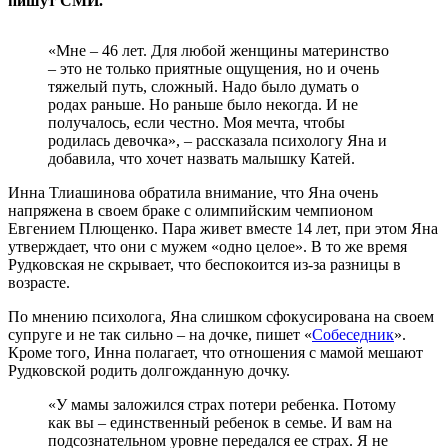
пишут СМИ.
«Мне – 46 лет. Для любой женщины материнство
– это не только приятные ощущения, но и очень
тяжелый путь, сложный. Надо было думать о
родах раньше. Но раньше было некогда. И не
получалось, если честно. Моя мечта, чтобы
родилась девочка», – рассказала психологу Яна и
добавила, что хочет назвать малышку Катей.
Инна Тлиашинова обратила внимание, что Яна очень
напряжена в своем браке с олимпийским чемпионом
Евгением Плющенко. Пара живет вместе 14 лет, при этом Яна
утверждает, что они с мужем «одно целое». В то же время
Рудковская не скрывает, что беспокоится из-за разницы в
возрасте.
По мнению психолога, Яна слишком сфокусирована на своем
супруге и не так сильно – на дочке, пишет «
Собеседник
».
Кроме того, Инна полагает, что отношения с мамой мешают
Рудковской родить долгожданную дочку.
«У мамы заложился страх потери ребенка. Потому
как вы – единственный ребенок в семье. И вам на
подсознательном уровне передался ее страх. Я не