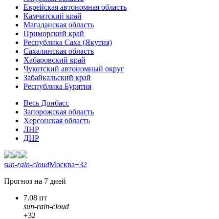
Еврейская автономная область
Камчатский край
Магаданская область
Приморский край
Республика Саха (Якутия)
Сахалинская область
Хабаровский край
Чукотский автономный округ
Забайкальский край
Республика Бурятия
Весь Донбасс
Запорожская область
Херсонская область
ЛНР
ДНР
sun-rain-cloud
Москва
+32
Прогноз на 7 дней
7.08 пт
sun-rain-cloud
+32