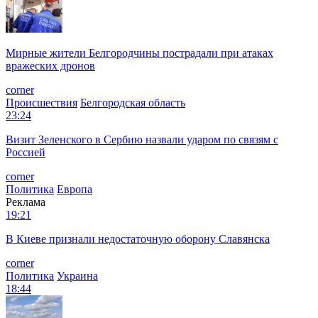
Мирные жители Белгородчины пострадали при атаках
вражеских дронов
corner
Происшествия
Белгородская область
23:24
Визит Зеленского в Сербию назвали ударом по связям с
Россией
corner
Политика
Европа
Реклама
19:21
В Киеве признали недостаточную оборону Славянска
corner
Политика
Украина
18:44