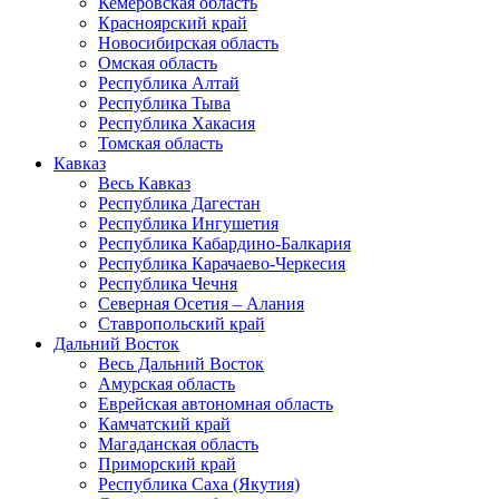
Кемеровская область
Красноярский край
Новосибирская область
Омская область
Республика Алтай
Республика Тыва
Республика Хакасия
Томская область
Кавказ
Весь Кавказ
Республика Дагестан
Республика Ингушетия
Республика Кабардино-Балкария
Республика Карачаево-Черкесия
Республика Чечня
Северная Осетия – Алания
Ставропольский край
Дальний Восток
Весь Дальний Восток
Амурская область
Еврейская автономная область
Камчатский край
Магаданская область
Приморский край
Республика Саха (Якутия)