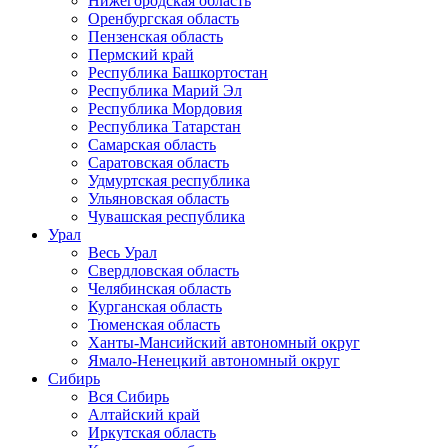
Нижегородская область
Оренбургская область
Пензенская область
Пермский край
Республика Башкортостан
Республика Марий Эл
Республика Мордовия
Республика Татарстан
Самарская область
Саратовская область
Удмуртская республика
Ульяновская область
Чувашская республика
Урал
Весь Урал
Свердловская область
Челябинская область
Курганская область
Тюменская область
Ханты-Мансийский автономный округ
Ямало-Ненецкий автономный округ
Сибирь
Вся Сибирь
Алтайский край
Иркутская область