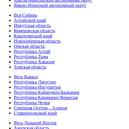
Ханты-Мансийский автономный округ
Ямало-Ненецкий автономный округ
Вся Сибирь
Алтайский край
Иркутская область
Кемеровская область
Красноярский край
Новосибирская область
Омская область
Республика Алтай
Республика Тыва
Республика Хакасия
Томская область
Весь Кавказ
Республика Дагестан
Республика Ингушетия
Республика Кабардино-Балкария
Республика Карачаево-Черкесия
Республика Чечня
Северная Осетия – Алания
Ставропольский край
Весь Дальний Восток
Амурская область