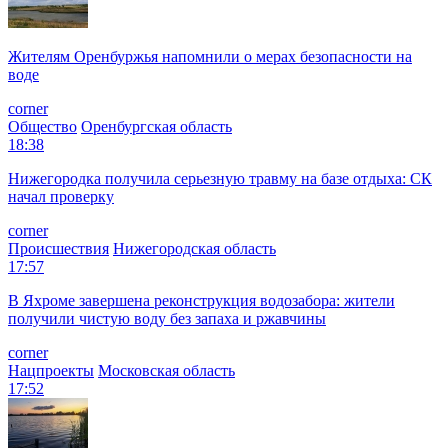
Жителям Оренбуржья напомнили о мерах безопасности на
воде
corner
Общество
Оренбургская область
18:38
Нижегородка получила серьезную травму на базе отдыха: СК
начал проверку
corner
Происшествия
Нижегородская область
17:57
В Яхроме завершена реконструкция водозабора: жители
получили чистую воду без запаха и ржавчины
corner
Нацпроекты
Московская область
17:52