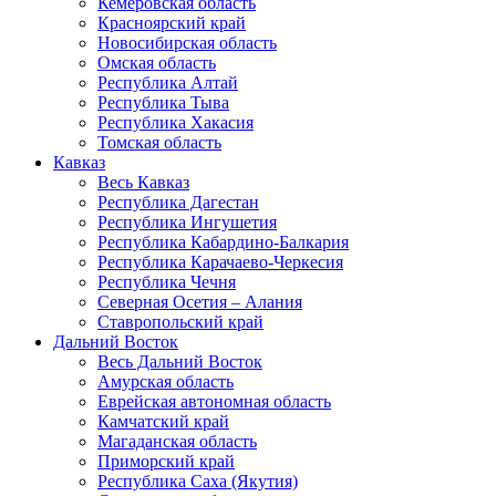
Кемеровская область
Красноярский край
Новосибирская область
Омская область
Республика Алтай
Республика Тыва
Республика Хакасия
Томская область
Кавказ
Весь Кавказ
Республика Дагестан
Республика Ингушетия
Республика Кабардино-Балкария
Республика Карачаево-Черкесия
Республика Чечня
Северная Осетия – Алания
Ставропольский край
Дальний Восток
Весь Дальний Восток
Амурская область
Еврейская автономная область
Камчатский край
Магаданская область
Приморский край
Республика Саха (Якутия)