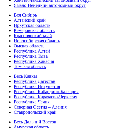
Ханты-Мансийский автономный округ
Ямало-Ненецкий автономный округ
Вся Сибирь
Алтайский край
Иркутская область
Кемеровская область
Красноярский край
Новосибирская область
Омская область
Республика Алтай
Республика Тыва
Республика Хакасия
Томская область
Весь Кавказ
Республика Дагестан
Республика Ингушетия
Республика Кабардино-Балкария
Республика Карачаево-Черкесия
Республика Чечня
Северная Осетия – Алания
Ставропольский край
Весь Дальний Восток
Амурская область