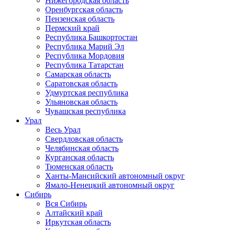
Нижегородская область
Оренбургская область
Пензенская область
Пермский край
Республика Башкортостан
Республика Марий Эл
Республика Мордовия
Республика Татарстан
Самарская область
Саратовская область
Удмуртская республика
Ульяновская область
Чувашская республика
Урал
Весь Урал
Свердловская область
Челябинская область
Курганская область
Тюменская область
Ханты-Мансийский автономный округ
Ямало-Ненецкий автономный округ
Сибирь
Вся Сибирь
Алтайский край
Иркутская область