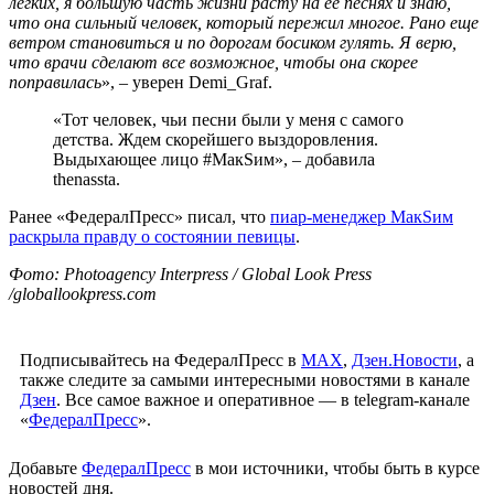
легких, я большую часть жизни расту на ее песнях и знаю,
что она сильный человек, который пережил многое. Рано еще
ветром становиться и по дорогам босиком гулять. Я верю,
что врачи сделают все возможное, чтобы она скорее
поправилась
», – уверен Demi_Graf.
«Тот человек, чьи песни были у меня с самого
детства. Ждем скорейшего выздоровления.
Выдыхающее лицо #МакSим», – добавила
thenassta.
Ранее «ФедералПресс» писал, что
пиар-менеджер МакSим
раскрыла правду о состоянии певицы
.
Фото: Photoagency Interpress / Global Look Press
/globallookpress.com
Подписывайтесь на ФедералПресс в
МАХ
,
Дзен.Новости
, а
также следите за самыми интересными новостями в канале
Дзен
. Все самое важное и оперативное — в telegram-канале
«
ФедералПресс
».
Добавьте
ФедералПресс
в мои источники, чтобы быть в курсе
новостей дня.