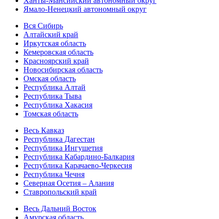
Ханты-Мансийский автономный округ
Ямало-Ненецкий автономный округ
Вся Сибирь
Алтайский край
Иркутская область
Кемеровская область
Красноярский край
Новосибирская область
Омская область
Республика Алтай
Республика Тыва
Республика Хакасия
Томская область
Весь Кавказ
Республика Дагестан
Республика Ингушетия
Республика Кабардино-Балкария
Республика Карачаево-Черкесия
Республика Чечня
Северная Осетия – Алания
Ставропольский край
Весь Дальний Восток
Амурская область