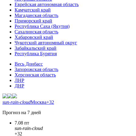
Еврейская автономная область
Камчатский край
Магаданская область
Приморский край
Республика Саха (Якутия)
Сахалинская область
Хабаровский край
Чукотский автономный округ
Забайкальский край
Республика Бурятия
Весь Донбасс
Запорожская область
Херсонская область
ЛНР
ДНР
sun-rain-cloud
Москва
+32
Прогноз на 7 дней
7.08 пт
sun-rain-cloud
+32