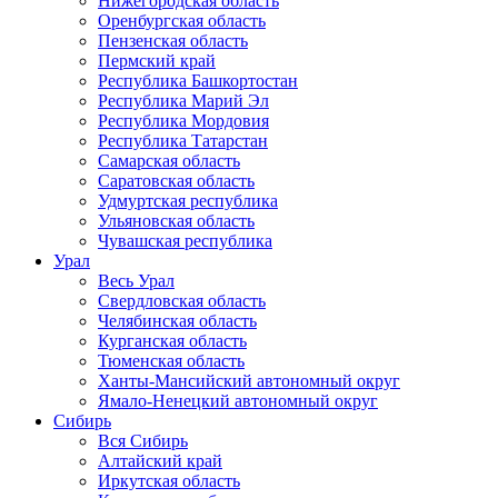
Нижегородская область
Оренбургская область
Пензенская область
Пермский край
Республика Башкортостан
Республика Марий Эл
Республика Мордовия
Республика Татарстан
Самарская область
Саратовская область
Удмуртская республика
Ульяновская область
Чувашская республика
Урал
Весь Урал
Свердловская область
Челябинская область
Курганская область
Тюменская область
Ханты-Мансийский автономный округ
Ямало-Ненецкий автономный округ
Сибирь
Вся Сибирь
Алтайский край
Иркутская область