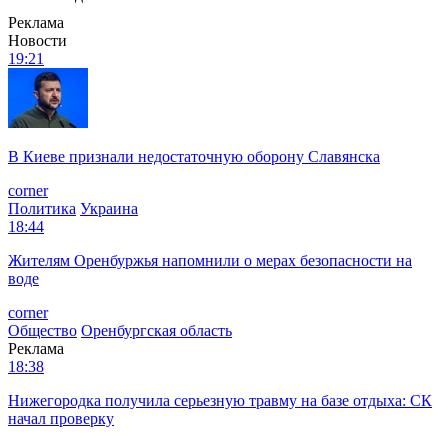
Реклама
Новости
19:21
В Киеве признали недостаточную оборону Славянска
corner
Политика
Украина
18:44
Жителям Оренбуржья напомнили о мерах безопасности на
воде
corner
Общество
Оренбургская область
Реклама
18:38
Нижегородка получила серьезную травму на базе отдыха: СК
начал проверку