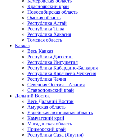
Кемеровская область
Красноярский край
Новосибирская область
Омская область
Республика Алтай
Республика Тыва
Республика Хакасия
Томская область
Кавказ
Весь Кавказ
Республика Дагестан
Республика Ингушетия
Республика Кабардино-Балкария
Республика Карачаево-Черкесия
Республика Чечня
Северная Осетия – Алания
Ставропольский край
Дальний Восток
Весь Дальний Восток
Амурская область
Еврейская автономная область
Камчатский край
Магаданская область
Приморский край
Республика Саха (Якутия)