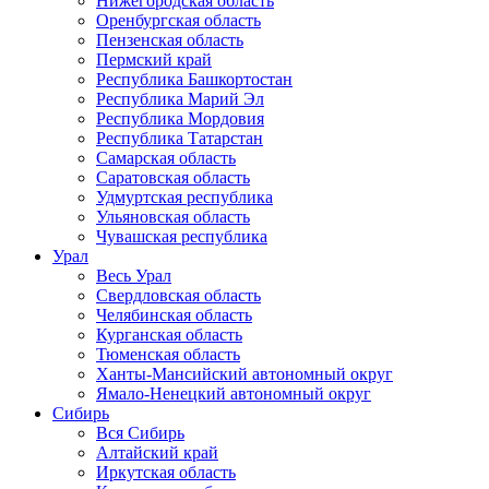
Нижегородская область
Оренбургская область
Пензенская область
Пермский край
Республика Башкортостан
Республика Марий Эл
Республика Мордовия
Республика Татарстан
Самарская область
Саратовская область
Удмуртская республика
Ульяновская область
Чувашская республика
Урал
Весь Урал
Свердловская область
Челябинская область
Курганская область
Тюменская область
Ханты-Мансийский автономный округ
Ямало-Ненецкий автономный округ
Сибирь
Вся Сибирь
Алтайский край
Иркутская область