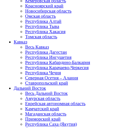
Кемеровская область
Красноярский край
Новосибирская область
Омская область
Республика Алтай
Республика Тыва
Республика Хакасия
Томская область
Кавказ
Весь Кавказ
Республика Дагестан
Республика Ингушетия
Республика Кабардино-Балкария
Республика Карачаево-Черкесия
Республика Чечня
Северная Осетия – Алания
Ставропольский край
Дальний Восток
Весь Дальний Восток
Амурская область
Еврейская автономная область
Камчатский край
Магаданская область
Приморский край
Республика Саха (Якутия)