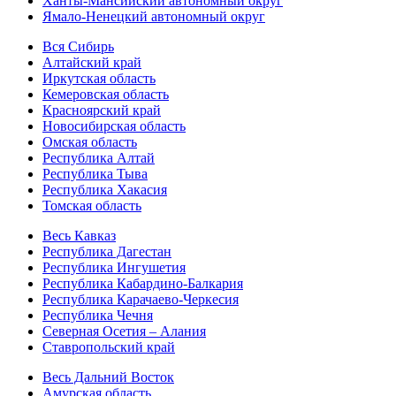
Ханты-Мансийский автономный округ
Ямало-Ненецкий автономный округ
Вся Сибирь
Алтайский край
Иркутская область
Кемеровская область
Красноярский край
Новосибирская область
Омская область
Республика Алтай
Республика Тыва
Республика Хакасия
Томская область
Весь Кавказ
Республика Дагестан
Республика Ингушетия
Республика Кабардино-Балкария
Республика Карачаево-Черкесия
Республика Чечня
Северная Осетия – Алания
Ставропольский край
Весь Дальний Восток
Амурская область