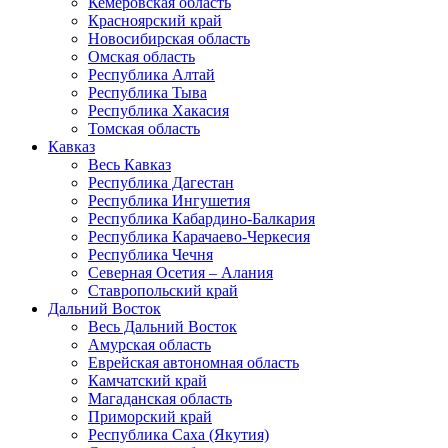
Кемеровская область
Красноярский край
Новосибирская область
Омская область
Республика Алтай
Республика Тыва
Республика Хакасия
Томская область
Кавказ
Весь Кавказ
Республика Дагестан
Республика Ингушетия
Республика Кабардино-Балкария
Республика Карачаево-Черкесия
Республика Чечня
Северная Осетия – Алания
Ставропольский край
Дальний Восток
Весь Дальний Восток
Амурская область
Еврейская автономная область
Камчатский край
Магаданская область
Приморский край
Республика Саха (Якутия)