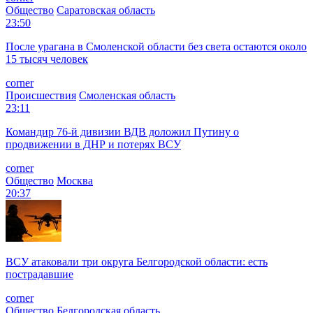
Общество
Саратовская область
23:50
После урагана в Смоленской области без света остаются около
15 тысяч человек
corner
Происшествия
Смоленская область
23:11
Командир 76-й дивизии ВДВ доложил Путину о
продвижении в ДНР и потерях ВСУ
corner
Общество
Москва
20:37
ВСУ атаковали три округа Белгородской области: есть
пострадавшие
corner
Общество
Белгородская область