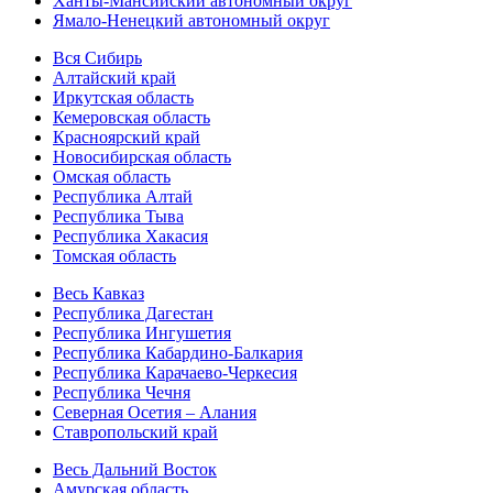
Ханты-Мансийский автономный округ
Ямало-Ненецкий автономный округ
Вся Сибирь
Алтайский край
Иркутская область
Кемеровская область
Красноярский край
Новосибирская область
Омская область
Республика Алтай
Республика Тыва
Республика Хакасия
Томская область
Весь Кавказ
Республика Дагестан
Республика Ингушетия
Республика Кабардино-Балкария
Республика Карачаево-Черкесия
Республика Чечня
Северная Осетия – Алания
Ставропольский край
Весь Дальний Восток
Амурская область