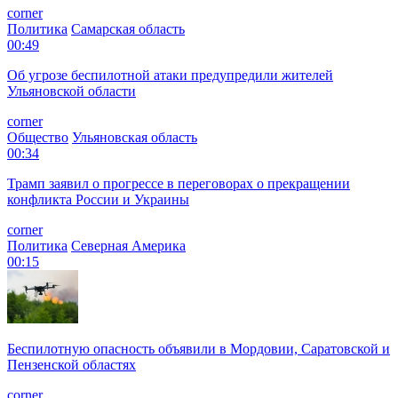
corner
Политика
Самарская область
00:49
Об угрозе беспилотной атаки предупредили жителей
Ульяновской области
corner
Общество
Ульяновская область
00:34
Трамп заявил о прогрессе в переговорах о прекращении
конфликта России и Украины
corner
Политика
Северная Америка
00:15
Беспилотную опасность объявили в Мордовии, Саратовской и
Пензенской областях
corner