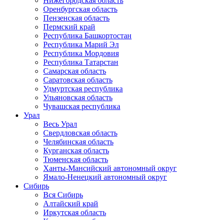
Нижегородская область
Оренбургская область
Пензенская область
Пермский край
Республика Башкортостан
Республика Марий Эл
Республика Мордовия
Республика Татарстан
Самарская область
Саратовская область
Удмуртская республика
Ульяновская область
Чувашская республика
Урал
Весь Урал
Свердловская область
Челябинская область
Курганская область
Тюменская область
Ханты-Мансийский автономный округ
Ямало-Ненецкий автономный округ
Сибирь
Вся Сибирь
Алтайский край
Иркутская область