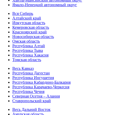
Ханты-Мансийский автономный округ
Ямало-Ненецкий автономный округ
Вся Сибирь
Алтайский край
Иркутская область
Кемеровская область
Красноярский край
Новосибирская область
Омская область
Республика Алтай
Республика Тыва
Республика Хакасия
Томская область
Весь Кавказ
Республика Дагестан
Республика Ингушетия
Республика Кабардино-Балкария
Республика Карачаево-Черкесия
Республика Чечня
Северная Осетия – Алания
Ставропольский край
Весь Дальний Восток
Амурская область