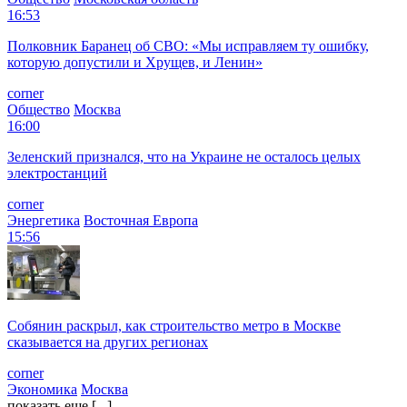
16:53
Полковник Баранец об СВО: «Мы исправляем ту ошибку,
которую допустили и Хрущев, и Ленин»
corner
Общество
Москва
16:00
Зеленский признался, что на Украине не осталось целых
электростанций
corner
Энергетика
Восточная Европа
15:56
Собянин раскрыл, как строительство метро в Москве
сказывается на других регионах
corner
Экономика
Москва
показать еще [...]