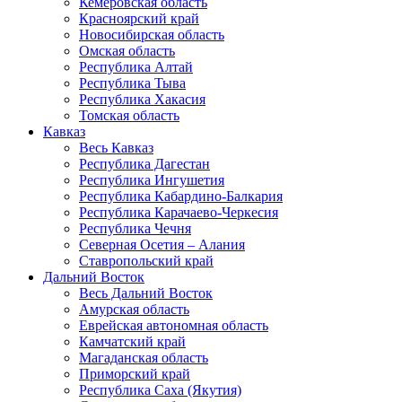
Кемеровская область
Красноярский край
Новосибирская область
Омская область
Республика Алтай
Республика Тыва
Республика Хакасия
Томская область
Кавказ
Весь Кавказ
Республика Дагестан
Республика Ингушетия
Республика Кабардино-Балкария
Республика Карачаево-Черкесия
Республика Чечня
Северная Осетия – Алания
Ставропольский край
Дальний Восток
Весь Дальний Восток
Амурская область
Еврейская автономная область
Камчатский край
Магаданская область
Приморский край
Республика Саха (Якутия)