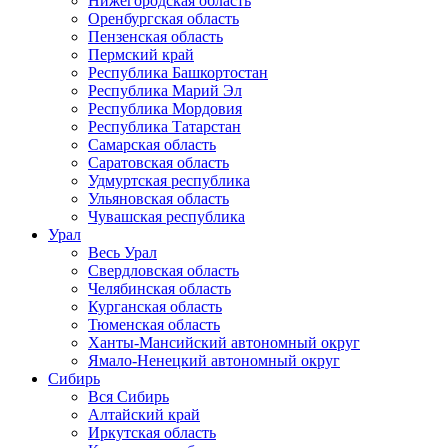
Нижегородская область
Оренбургская область
Пензенская область
Пермский край
Республика Башкортостан
Республика Марий Эл
Республика Мордовия
Республика Татарстан
Самарская область
Саратовская область
Удмуртская республика
Ульяновская область
Чувашская республика
Урал
Весь Урал
Свердловская область
Челябинская область
Курганская область
Тюменская область
Ханты-Мансийский автономный округ
Ямало-Ненецкий автономный округ
Сибирь
Вся Сибирь
Алтайский край
Иркутская область