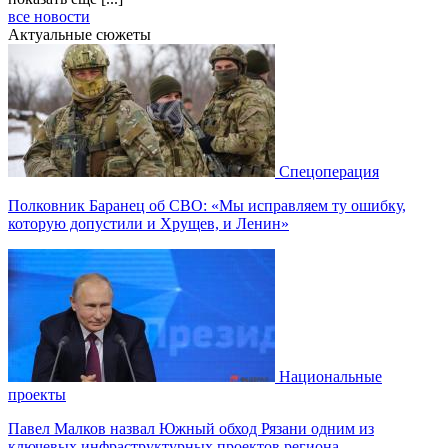
все новости
Актуальные сюжеты
Спецоперация
Полковник Баранец об СВО: «Мы исправляем ту ошибку,
которую допустили и Хрущев, и Ленин»
Национальные
проекты
Павел Малков назвал Южный обход Рязани одним из
ключевых инфраструктурных проектов региона