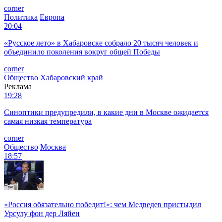
corner
Политика
Европа
20:04
«Русское лето» в Хабаровске собрало 20 тысяч человек и
объединило поколения вокруг общей Победы
corner
Общество
Хабаровский край
Реклама
19:28
Синоптики предупредили, в какие дни в Москве ожидается
самая низкая температура
corner
Общество
Москва
18:57
«Россия обязательно победит!»: чем Медведев пристыдил
Урсулу фон дер Ляйен