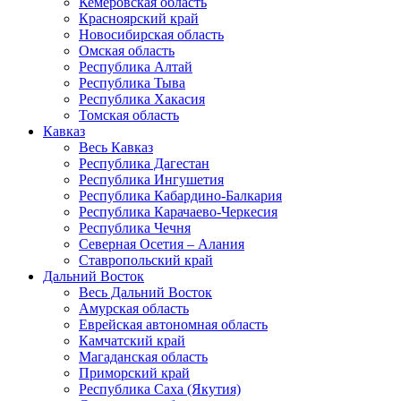
Кемеровская область
Красноярский край
Новосибирская область
Омская область
Республика Алтай
Республика Тыва
Республика Хакасия
Томская область
Кавказ
Весь Кавказ
Республика Дагестан
Республика Ингушетия
Республика Кабардино-Балкария
Республика Карачаево-Черкесия
Республика Чечня
Северная Осетия – Алания
Ставропольский край
Дальний Восток
Весь Дальний Восток
Амурская область
Еврейская автономная область
Камчатский край
Магаданская область
Приморский край
Республика Саха (Якутия)