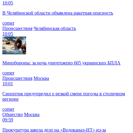
10:05
В Челябинской области объявлена ракетная опасность
corner
Происшествия
Челябинская область
10:05
Минобороны: за ночь уничтожено 605 украинских БПЛА
corner
Происшествия
Москва
10:01
Синоптик предупредил о резкой смене погоды в столичном
регионе
corner
Общество
Москва
09:59
Прокуратура завела дело на «Водоканал-НТ» из-за