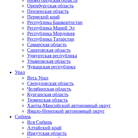
Нижегородская область
Оренбургская область
Пензенская область
Пермский край
Республика Башкортостан
Республика Марий Эл
Республика Мордовия
Республика Татарстан
Самарская область
Саратовская область
Удмуртская республика
Ульяновская область
Чувашская республика
Урал
Весь Урал
Свердловская область
Челябинская область
Курганская область
Тюменская область
Ханты-Мансийский автономный округ
Ямало-Ненецкий автономный округ
Сибирь
Вся Сибирь
Алтайский край
Иркутская область