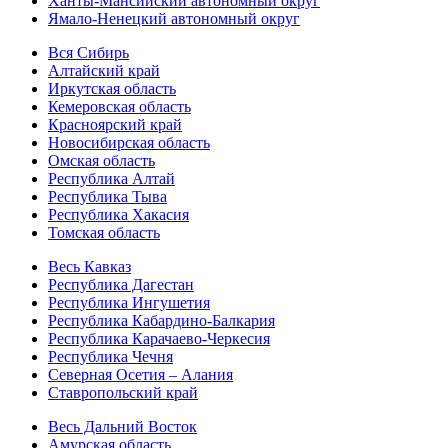
Ханты-Мансийский автономный округ
Ямало-Ненецкий автономный округ
Вся Сибирь
Алтайский край
Иркутская область
Кемеровская область
Красноярский край
Новосибирская область
Омская область
Республика Алтай
Республика Тыва
Республика Хакасия
Томская область
Весь Кавказ
Республика Дагестан
Республика Ингушетия
Республика Кабардино-Балкария
Республика Карачаево-Черкесия
Республика Чечня
Северная Осетия – Алания
Ставропольский край
Весь Дальний Восток
Амурская область