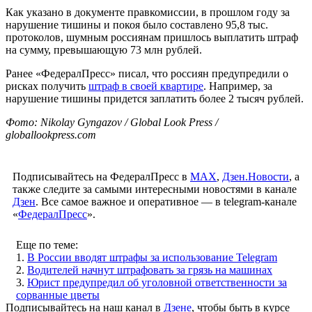
Как указано в документе правкомиссии, в прошлом году за
нарушение тишины и покоя было составлено 95,8 тыс.
протоколов, шумным россиянам пришлось выплатить штраф
на сумму, превышающую 73 млн рублей.
Ранее «ФедералПресс» писал, что россиян предупредили о
рисках получить
штраф в своей квартире
. Например, за
нарушение тишины придется заплатить более 2 тысяч рублей.
Фото: Nikolay Gyngazov / Global Look Press /
globallookpress.com
Подписывайтесь на ФедералПресс в
МАХ
,
Дзен.Новости
, а
также следите за самыми интересными новостями в канале
Дзен
. Все самое важное и оперативное — в telegram-канале
«
ФедералПресс
».
Еще по теме:
1.
В России вводят штрафы за использование Telegram
2.
Водителей начнут штрафовать за грязь на машинах
3.
Юрист предупредил об уголовной ответственности за
сорванные цветы
Подписывайтесь на наш канал в
Дзене
, чтобы быть в курсе