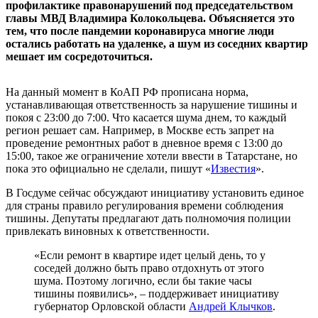
профилактике правонарушений под председательством
главы МВД Владимира Колокольцева. Объясняется это
тем, что после пандемии коронавируса многие люди
остались работать на удаленке, а шум из соседних квартир
мешает им сосредоточиться.
На данный момент в КоАП РФ прописана норма,
устанавливающая ответственность за нарушение тишины и
покоя с 23:00 до 7:00. Что касается шума днем, то каждый
регион решает сам. Например, в Москве есть запрет на
проведение ремонтных работ в дневное время с 13:00 до
15:00, такое же ограничение хотели ввести в Татарстане, но
пока это официально не сделали, пишут «
Известия
».
В Госдуме сейчас обсуждают инициативу установить единое
для страны правило регулирования времени соблюдения
тишины. Депутаты предлагают дать полномочия полиции
привлекать виновных к ответственности.
«Если ремонт в квартире идет целый день, то у
соседей должно быть право отдохнуть от этого
шума. Поэтому логично, если бы такие часы
тишины появились», – поддерживает инициативу
губернатор Орловской области
Андрей Клычков
.