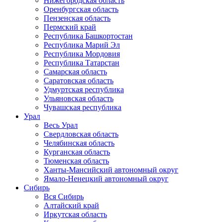
Нижегородская область
Оренбургская область
Пензенская область
Пермский край
Республика Башкортостан
Республика Марий Эл
Республика Мордовия
Республика Татарстан
Самарская область
Саратовская область
Удмуртская республика
Ульяновская область
Чувашская республика
Урал
Весь Урал
Свердловская область
Челябинская область
Курганская область
Тюменская область
Ханты-Мансийский автономный округ
Ямало-Ненецкий автономный округ
Сибирь
Вся Сибирь
Алтайский край
Иркутская область