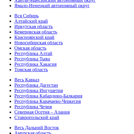
Ханты-Мансийский автономный округ
Ямало-Ненецкий автономный округ
Вся Сибирь
Алтайский край
Иркутская область
Кемеровская область
Красноярский край
Новосибирская область
Омская область
Республика Алтай
Республика Тыва
Республика Хакасия
Томская область
Весь Кавказ
Республика Дагестан
Республика Ингушетия
Республика Кабардино-Балкария
Республика Карачаево-Черкесия
Республика Чечня
Северная Осетия – Алания
Ставропольский край
Весь Дальний Восток
Амурская область