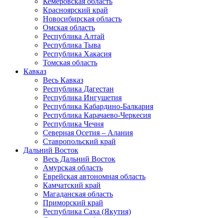
Кемеровская область
Красноярский край
Новосибирская область
Омская область
Республика Алтай
Республика Тыва
Республика Хакасия
Томская область
Кавказ
Весь Кавказ
Республика Дагестан
Республика Ингушетия
Республика Кабардино-Балкария
Республика Карачаево-Черкесия
Республика Чечня
Северная Осетия – Алания
Ставропольский край
Дальний Восток
Весь Дальний Восток
Амурская область
Еврейская автономная область
Камчатский край
Магаданская область
Приморский край
Республика Саха (Якутия)