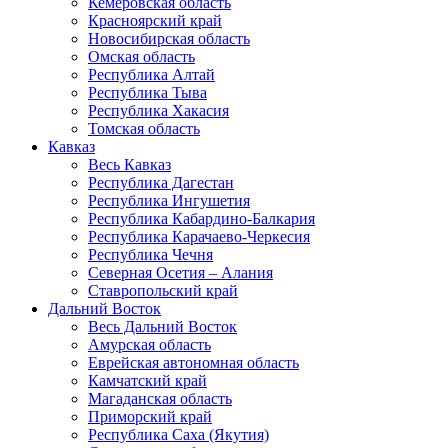
Кемеровская область
Красноярский край
Новосибирская область
Омская область
Республика Алтай
Республика Тыва
Республика Хакасия
Томская область
Кавказ
Весь Кавказ
Республика Дагестан
Республика Ингушетия
Республика Кабардино-Балкария
Республика Карачаево-Черкесия
Республика Чечня
Северная Осетия – Алания
Ставропольский край
Дальний Восток
Весь Дальний Восток
Амурская область
Еврейская автономная область
Камчатский край
Магаданская область
Приморский край
Республика Саха (Якутия)