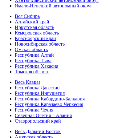
Ханты-Мансийский автономный округ
Ямало-Ненецкий автономный округ
Вся Сибирь
Алтайский край
Иркутская область
Кемеровская область
Красноярский край
Новосибирская область
Омская область
Республика Алтай
Республика Тыва
Республика Хакасия
Томская область
Весь Кавказ
Республика Дагестан
Республика Ингушетия
Республика Кабардино-Балкария
Республика Карачаево-Черкесия
Республика Чечня
Северная Осетия – Алания
Ставропольский край
Весь Дальний Восток
Амурская область