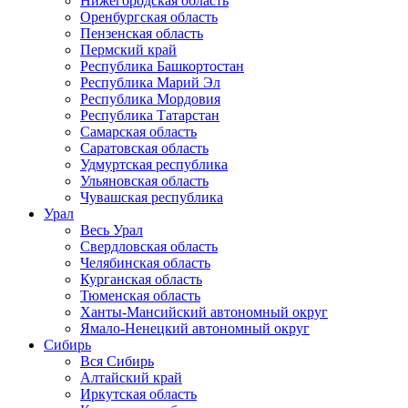
Нижегородская область
Оренбургская область
Пензенская область
Пермский край
Республика Башкортостан
Республика Марий Эл
Республика Мордовия
Республика Татарстан
Самарская область
Саратовская область
Удмуртская республика
Ульяновская область
Чувашская республика
Урал
Весь Урал
Свердловская область
Челябинская область
Курганская область
Тюменская область
Ханты-Мансийский автономный округ
Ямало-Ненецкий автономный округ
Сибирь
Вся Сибирь
Алтайский край
Иркутская область