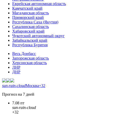
Еврейская автономная область
Камчатский край
Магаданская область
Приморский край
Республика Саха (Якутия)
Сахалинская область
Хабаровский край
Чукотский автономный округ
Забайкальский край
Республика Бурятия
Весь Донбасс
Запорожская область
Херсонская область
ЛНР
ДНР
sun-rain-cloud
Москва
+32
Прогноз на 7 дней
7.08 пт
sun-rain-cloud
+32