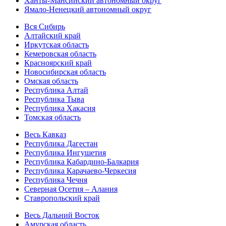
Ханты-Мансийский автономный округ
Ямало-Ненецкий автономный округ
Вся Сибирь
Алтайский край
Иркутская область
Кемеровская область
Красноярский край
Новосибирская область
Омская область
Республика Алтай
Республика Тыва
Республика Хакасия
Томская область
Весь Кавказ
Республика Дагестан
Республика Ингушетия
Республика Кабардино-Балкария
Республика Карачаево-Черкесия
Республика Чечня
Северная Осетия – Алания
Ставропольский край
Весь Дальний Восток
Амурская область