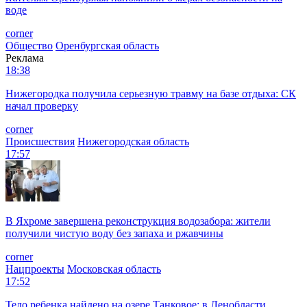
воде
corner
Общество
Оренбургская область
Реклама
18:38
Нижегородка получила серьезную травму на базе отдыха: СК
начал проверку
corner
Происшествия
Нижегородская область
17:57
В Яхроме завершена реконструкция водозабора: жители
получили чистую воду без запаха и ржавчины
corner
Нацпроекты
Московская область
17:52
Тело ребенка найдено на озере Танковое: в Ленобласти