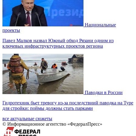
Национальные
проекты
Павел Малков назвал Южный обход Рязани одним из
ключевых инфраструктурных проектов региона
Паводки в России
Гидротехник бьет тревогу из-за последствиий паводка на Туре
для стройки: поймы должны стать парками
все актуальные сюжеты
© Информационное агентство «ФедералПресс»