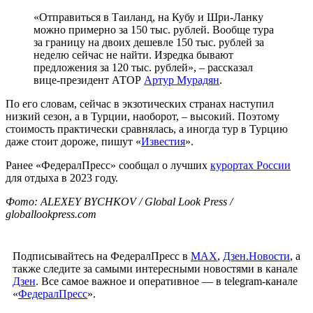
«Отправиться в Таиланд, на Кубу и Шри-Ланку
можно примерно за 150 тыс. рублей. Вообще тура
за границу на двоих дешевле 150 тыс. рублей за
неделю сейчас не найти. Изредка бывают
предложения за 120 тыс. рублей», – рассказал
вице-президент АТОР
Артур Мурадян
.
По его словам, сейчас в экзотических странах наступил
низкий сезон, а в Турции, наоборот, – высокий. Поэтому
стоимость практически сравнялась, а иногда тур в Турцию
даже стоит дороже, пишут «
Известия
».
Ранее «ФедералПресс» сообщал о лучших
курортах России
для отдыха в 2023 году.
Фото: ALEXEY BYCHKOV / Global Look Press /
globallookpress.com
Подписывайтесь на ФедералПресс в
МАХ
,
Дзен.Новости
, а
также следите за самыми интересными новостями в канале
Дзен
. Все самое важное и оперативное — в telegram-канале
«
ФедералПресс
».