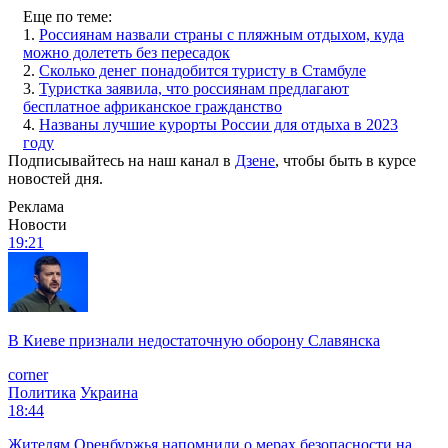
Еще по теме:
1.
Россиянам назвали страны с пляжным отдыхом, куда
можно долететь без пересадок
2.
Сколько денег понадобится туристу в Стамбуле
3.
Туристка заявила, что россиянам предлагают
бесплатное африканское гражданство
4.
Названы лучшие курорты России для отдыха в 2023
году
Подписывайтесь на наш канал в
Дзене
, чтобы быть в курсе
новостей дня.
Реклама
Новости
19:21
В Киеве признали недостаточную оборону Славянска
corner
Политика
Украина
18:44
Жителям Оренбуржья напомнили о мерах безопасности на