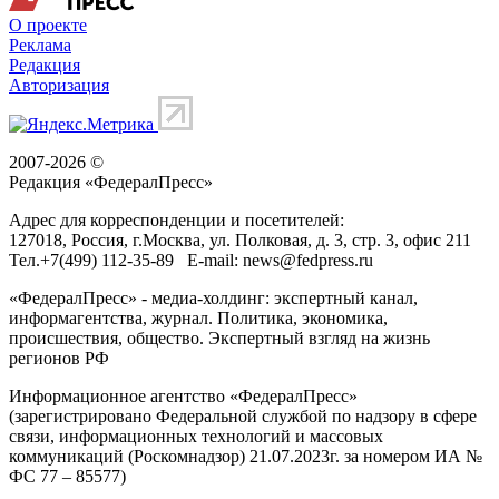
О проекте
Реклама
Редакция
Авторизация
2007-2026 ©
Редакция «
ФедералПресс
»
Адрес для корреспонденции и посетителей:
127018
, Россия, г.
Москва
,
ул. Полковая, д. 3, стр. 3
, офис 211
Тел.
+7(499) 112-35-89
E-mail:
news@fedpress.ru
«ФедералПресс» - медиа-холдинг: экспертный канал,
информагентства, журнал. Политика, экономика,
происшествия, общество. Экспертный взгляд на жизнь
регионов РФ
Информационное агентство «ФедералПресс»
(зарегистрировано Федеральной службой по надзору в сфере
связи, информационных технологий и массовых
коммуникаций (Роскомнадзор) 21.07.2023г. за номером ИА №
ФС 77 – 85577)