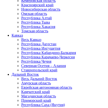
Кемеровская область
Красноярский край
Новосибирская область
Омская область
Республика Алтай
Республика Тыва
Республика Хакасия
Томская область
Кавказ
Весь Кавказ
Республика Дагестан
Республика Ингушетия
Республика Кабардино-Балкария
Республика Карачаево-Черкесия
Республика Чечня
Северная Осетия – Алания
Ставропольский край
Дальний Восток
Весь Дальний Восток
Амурская область
Еврейская автономная область
Камчатский край
Магаданская область
Приморский край
Республика Саха (Якутия)