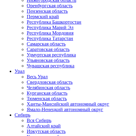
Нижегородская область
Оренбургская область
Пензенская область
Пермский край
Республика Башкортостан
Республика Марий Эл
Республика Мордовия
Республика Татарстан
Самарская область
Саратовская область
Удмуртская республика
Ульяновская область
Чувашская республика
Урал
Весь Урал
Свердловская область
Челябинская область
Курганская область
Тюменская область
Ханты-Мансийский автономный округ
Ямало-Ненецкий автономный округ
Сибирь
Вся Сибирь
Алтайский край
Иркутская область