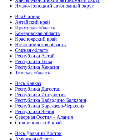
Ханты-Мансийский автономный округ
Ямало-Ненецкий автономный округ
Вся Сибирь
Алтайский край
Иркутская область
Кемеровская область
Красноярский край
Новосибирская область
Омская область
Республика Алтай
Республика Тыва
Республика Хакасия
Томская область
Весь Кавказ
Республика Дагестан
Республика Ингушетия
Республика Кабардино-Балкария
Республика Карачаево-Черкесия
Республика Чечня
Северная Осетия – Алания
Ставропольский край
Весь Дальний Восток
Амурская область