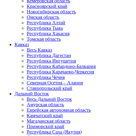
Кемеровская область
Красноярский край
Новосибирская область
Омская область
Республика Алтай
Республика Тыва
Республика Хакасия
Томская область
Кавказ
Весь Кавказ
Республика Дагестан
Республика Ингушетия
Республика Кабардино-Балкария
Республика Карачаево-Черкесия
Республика Чечня
Северная Осетия – Алания
Ставропольский край
Дальний Восток
Весь Дальний Восток
Амурская область
Еврейская автономная область
Камчатский край
Магаданская область
Приморский край
Республика Саха (Якутия)