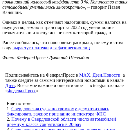
повышающий налоговый коэффициент 3 %. Количество таких
автомобилей уменьшилось многократно»,
– говорит Павел
Ваняшин.
Однако в целом, как отмечают налоговики, суммы налогов на
имущество, землю и транспорт за 2022 год увеличились
незначительно и коснулись не всех категорий граждан.
Ранее сообщалось, что налоговики раскрыли, почему в этом
году
вырастут платежи для физических лиц
.
Фото: ФедералПресс / Дмитрий Шевалдин
Подписывайтесь на ФедералПресс в
МАХ
,
Дзен.Новости
, а
также следите за самыми интересными новостями в канале
Дзен
. Все самое важное и оперативное — в telegram-канале
«
ФедералПресс
».
Еще по теме:
1.
Свердловская судья по громкому делу отказалась
фиксировать важное признание инспектора ФНС
2.
Почему в Свердловской области число автомобилей
премиум-класса сократилось в 20 раз
3.
Свердловские налоговики раскрыли, почему в этом