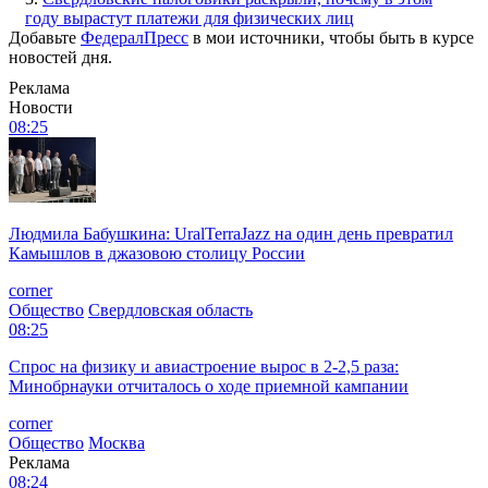
году вырастут платежи для физических лиц
Добавьте
ФедералПресс
в мои источники, чтобы быть в курсе
новостей дня.
Реклама
Новости
08:25
Людмила Бабушкина: UralTerraJazz на один день превратил
Камышлов в джазовою столицу России
corner
Общество
Свердловская область
08:25
Спрос на физику и авиастроение вырос в 2-2,5 раза:
Минобрнауки отчиталось о ходе приемной кампании
corner
Общество
Москва
Реклама
08:24