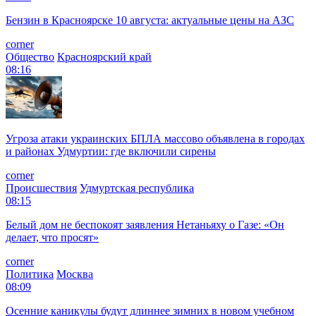
Бензин в Красноярске 10 августа: актуальные цены на АЗС
corner
Общество
Красноярский край
08:16
Угроза атаки украинских БПЛА массово объявлена в городах
и районах Удмуртии: где включили сирены
corner
Происшествия
Удмуртская республика
08:15
Белый дом не беспокоят заявления Нетаньяху о Газе: «Он
делает, что просят»
corner
Политика
Москва
08:09
Осенние каникулы будут длиннее зимних в новом учебном