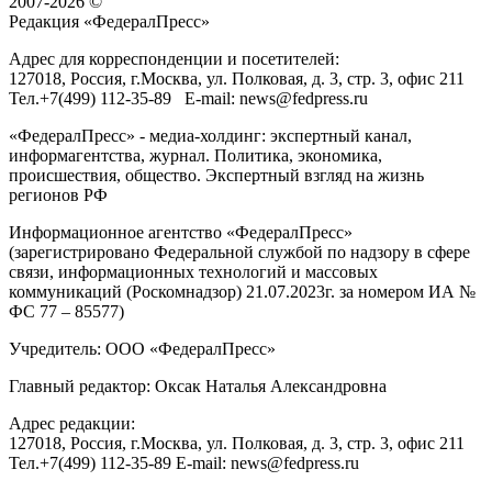
2007-2026 ©
Редакция «
ФедералПресс
»
Адрес для корреспонденции и посетителей:
127018
, Россия, г.
Москва
,
ул. Полковая, д. 3, стр. 3
, офис 211
Тел.
+7(499) 112-35-89
E-mail:
news@fedpress.ru
«ФедералПресс» - медиа-холдинг: экспертный канал,
информагентства, журнал. Политика, экономика,
происшествия, общество. Экспертный взгляд на жизнь
регионов РФ
Информационное агентство «ФедералПресс»
(зарегистрировано Федеральной службой по надзору в сфере
связи, информационных технологий и массовых
коммуникаций (Роскомнадзор) 21.07.2023г. за номером ИА №
ФС 77 – 85577)
Учредитель: ООО «ФедералПресс»
Главный редактор: Оксак Наталья Александровна
Адрес редакции:
127018, Россия, г.Москва, ул. Полковая, д. 3, стр. 3, офис 211
Тел.+7(499) 112-35-89 E-mail: news@fedpress.ru