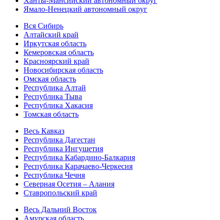
Ханты-Мансийский автономный округ
Ямало-Ненецкий автономный округ
Вся Сибирь
Алтайский край
Иркутская область
Кемеровская область
Красноярский край
Новосибирская область
Омская область
Республика Алтай
Республика Тыва
Республика Хакасия
Томская область
Весь Кавказ
Республика Дагестан
Республика Ингушетия
Республика Кабардино-Балкария
Республика Карачаево-Черкесия
Республика Чечня
Северная Осетия – Алания
Ставропольский край
Весь Дальний Восток
Амурская область