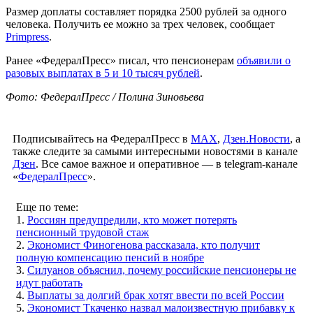
Размер доплаты составляет порядка 2500 рублей за одного
человека. Получить ее можно за трех человек, сообщает
Primpress
.
Ранее «ФедералПресс» писал, что пенсионерам
объявили о
разовых выплатах в 5 и 10 тысяч рублей
.
Фото: ФедералПресс / Полина Зиновьева
Подписывайтесь на ФедералПресс в
МАХ
,
Дзен.Новости
, а
также следите за самыми интересными новостями в канале
Дзен
. Все самое важное и оперативное — в telegram-канале
«
ФедералПресс
».
Еще по теме:
1.
Россиян предупредили, кто может потерять
пенсионный трудовой стаж
2.
Экономист Финогенова рассказала, кто получит
полную компенсацию пенсий в ноябре
3.
Силуанов объяснил, почему российские пенсионеры не
идут работать
4.
Выплаты за долгий брак хотят ввести по всей России
5.
Экономист Ткаченко назвал малоизвестную прибавку к