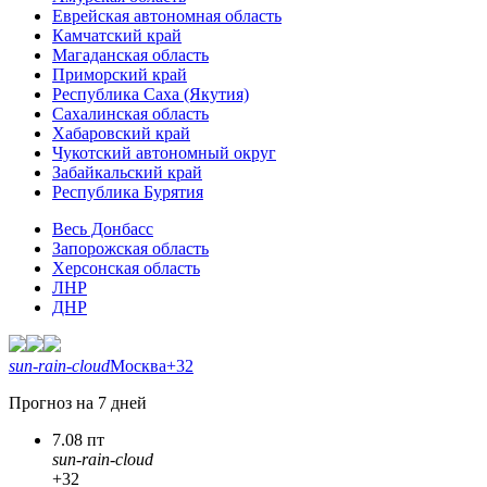
Еврейская автономная область
Камчатский край
Магаданская область
Приморский край
Республика Саха (Якутия)
Сахалинская область
Хабаровский край
Чукотский автономный округ
Забайкальский край
Республика Бурятия
Весь Донбасс
Запорожская область
Херсонская область
ЛНР
ДНР
sun-rain-cloud
Москва
+32
Прогноз на 7 дней
7.08 пт
sun-rain-cloud
+32