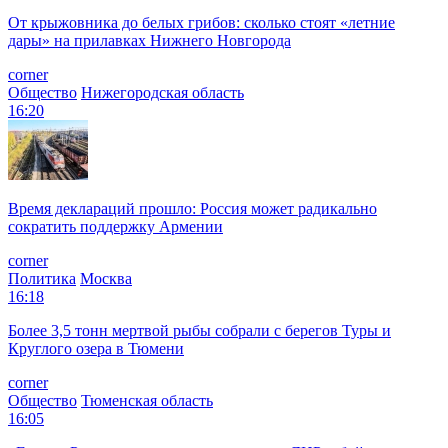
От крыжовника до белых грибов: сколько стоят «летние
дары» на прилавках Нижнего Новгорода
corner
Общество
Нижегородская область
16:20
Время деклараций прошло: Россия может радикально
сократить поддержку Армении
corner
Политика
Москва
16:18
Более 3,5 тонн мертвой рыбы собрали с берегов Туры и
Круглого озера в Тюмени
corner
Общество
Тюменская область
16:05