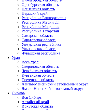
Нижегородская область
Оренбургская область
Пензенская область
Пермский край
Республика Башкортостан
Республика Марий Эл
Республика Мордовия
Республика Татарстан
Самарская область
Саратовская область
Удмуртская республика
Ульяновская область
Чувашская республика
Урал
Весь Урал
Свердловская область
Челябинская область
Курганская область
Тюменская область
Ханты-Мансийский автономный округ
Ямало-Ненецкий автономный округ
Сибирь
Вся Сибирь
Алтайский край
Иркутская область