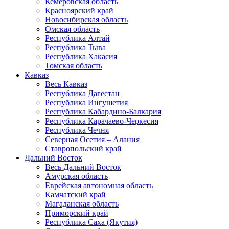
Кемеровская область
Красноярский край
Новосибирская область
Омская область
Республика Алтай
Республика Тыва
Республика Хакасия
Томская область
Кавказ
Весь Кавказ
Республика Дагестан
Республика Ингушетия
Республика Кабардино-Балкария
Республика Карачаево-Черкесия
Республика Чечня
Северная Осетия – Алания
Ставропольский край
Дальний Восток
Весь Дальний Восток
Амурская область
Еврейская автономная область
Камчатский край
Магаданская область
Приморский край
Республика Саха (Якутия)