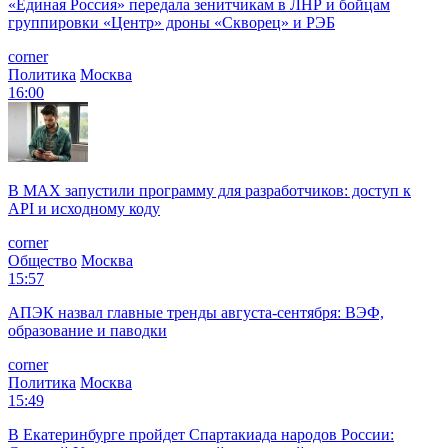
«Единая Россия» передала зенитчикам в ЛНР и бойцам
группировки «Центр» дроны «Скворец» и РЭБ
corner
Политика
Москва
16:00
В MAX запустили программу для разработчиков: доступ к
API и исходному коду
corner
Общество
Москва
15:57
АПЭК назвал главные тренды августа-сентября: ВЭФ,
образование и паводки
corner
Политика
Москва
15:49
В Екатеринбурге пройдет Спартакиада народов России: