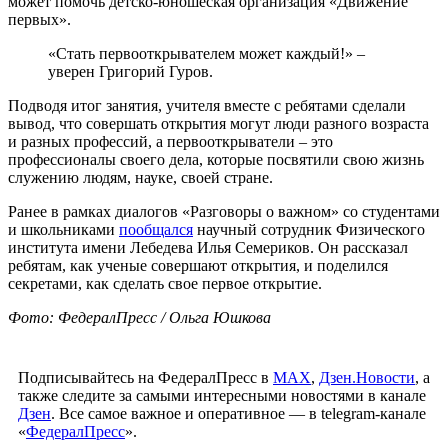
может помочь детско-юношеская организация «Движение
первых».
«Стать первооткрывателем может каждый!» –
уверен Григорий Гуров.
Подводя итог занятия, учителя вместе с ребятами сделали
вывод, что совершать открытия могут люди разного возраста
и разных профессий, а первооткрыватели – это
профессионалы своего дела, которые посвятили свою жизнь
служению людям, науке, своей стране.
Ранее в рамках диалогов «Разговоры о важном» со студентами
и школьниками
пообщался
научный сотрудник Физического
института имени Лебедева Илья Семериков. Он рассказал
ребятам, как ученые совершают открытия, и поделился
секретами, как сделать свое первое открытие.
Фото: ФедералПресс / Ольга Юшкова
Подписывайтесь на ФедералПресс в
МАХ
,
Дзен.Новости
, а
также следите за самыми интересными новостями в канале
Дзен
. Все самое важное и оперативное — в telegram-канале
«
ФедералПресс
».