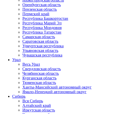
Нижегородская область
Оренбургская область
Пензенская область
Пермский край
Республика Башкортостан
Республика Марий Эл
Республика Мордовия
Республика Татарстан
Самарская область
Саратовская область
Удмуртская республика
Ульяновская область
Чувашская республика
Урал
Весь Урал
Свердловская область
Челябинская область
Курганская область
Тюменская область
Ханты-Мансийский автономный округ
Ямало-Ненецкий автономный округ
Сибирь
Вся Сибирь
Алтайский край
Иркутская область