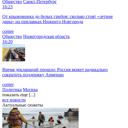
Общество
Санкт-Петербург
16:23
От крыжовника до белых грибов: сколько стоят «летние
дары» на прилавках Нижнего Новгорода
corner
Общество
Нижегородская область
16:20
Время деклараций прошло: Россия может радикально
сократить поддержку Армении
corner
Политика
Москва
показать еще [...]
все новости
Актуальные сюжеты