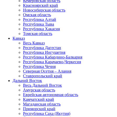
Кемеровская область
Красноярский край
Новосибирская область
Омская область
Республика Алтай
Республика Тыва
Республика Хакасия
Томская область
Кавказ
Весь Кавказ
Республика Дагестан
Республика Ингушетия
Республика Кабардино-Балкария
Республика Карачаево-Черкесия
Республика Чечня
Северная Осетия – Алания
Ставропольский край
Дальний Восток
Весь Дальний Восток
Амурская область
Еврейская автономная область
Камчатский край
Магаданская область
Приморский край
Республика Саха (Якутия)