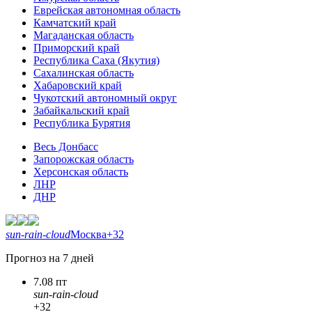
Еврейская автономная область
Камчатский край
Магаданская область
Приморский край
Республика Саха (Якутия)
Сахалинская область
Хабаровский край
Чукотский автономный округ
Забайкальский край
Республика Бурятия
Весь Донбасс
Запорожская область
Херсонская область
ЛНР
ДНР
sun-rain-cloud
Москва
+32
Прогноз на 7 дней
7.08 пт
sun-rain-cloud
+32