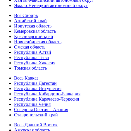
Ханты-Мансийский автономный округ
Ямало-Ненецкий автономный округ
Вся Сибирь
Алтайский край
Иркутская область
Кемеровская область
Красноярский край
Новосибирская область
Омская область
Республика Алтай
Республика Тыва
Республика Хакасия
Томская область
Весь Кавказ
Республика Дагестан
Республика Ингушетия
Республика Кабардино-Балкария
Республика Карачаево-Черкесия
Республика Чечня
Северная Осетия – Алания
Ставропольский край
Весь Дальний Восток
Амурская область