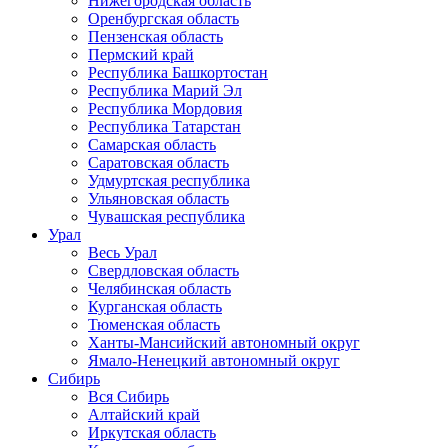
Нижегородская область
Оренбургская область
Пензенская область
Пермский край
Республика Башкортостан
Республика Марий Эл
Республика Мордовия
Республика Татарстан
Самарская область
Саратовская область
Удмуртская республика
Ульяновская область
Чувашская республика
Урал
Весь Урал
Свердловская область
Челябинская область
Курганская область
Тюменская область
Ханты-Мансийский автономный округ
Ямало-Ненецкий автономный округ
Сибирь
Вся Сибирь
Алтайский край
Иркутская область