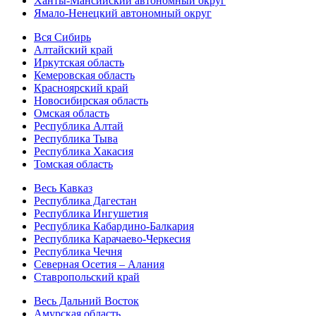
Ханты-Мансийский автономный округ
Ямало-Ненецкий автономный округ
Вся Сибирь
Алтайский край
Иркутская область
Кемеровская область
Красноярский край
Новосибирская область
Омская область
Республика Алтай
Республика Тыва
Республика Хакасия
Томская область
Весь Кавказ
Республика Дагестан
Республика Ингушетия
Республика Кабардино-Балкария
Республика Карачаево-Черкесия
Республика Чечня
Северная Осетия – Алания
Ставропольский край
Весь Дальний Восток
Амурская область