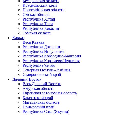
Кемеровская область
Красноярский край
Новосибирская область
Омская область
Республика Алтай
Республика Тыва
Республика Хакасия
Томская область
Кавказ
Весь Кавказ
Республика Дагестан
Республика Ингушетия
Республика Кабардино-Балкария
Республика Карачаево-Черкесия
Республика Чечня
Северная Осетия – Алания
Ставропольский край
Дальний Восток
Весь Дальний Восток
Амурская область
Еврейская автономная область
Камчатский край
Магаданская область
Приморский край
Республика Саха (Якутия)