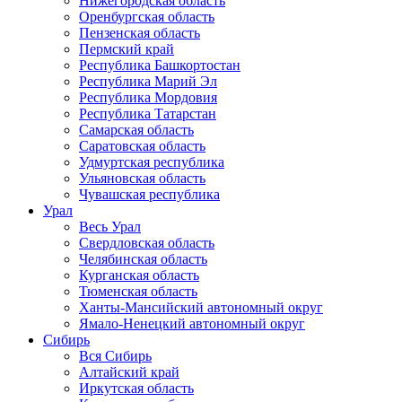
Нижегородская область
Оренбургская область
Пензенская область
Пермский край
Республика Башкортостан
Республика Марий Эл
Республика Мордовия
Республика Татарстан
Самарская область
Саратовская область
Удмуртская республика
Ульяновская область
Чувашская республика
Урал
Весь Урал
Свердловская область
Челябинская область
Курганская область
Тюменская область
Ханты-Мансийский автономный округ
Ямало-Ненецкий автономный округ
Сибирь
Вся Сибирь
Алтайский край
Иркутская область