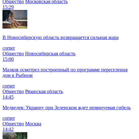
Общество
Московская область
15:29
В Новосибирскую область возвращается сильная жара
corner
Общество
Новосибирская область
15:00
Малков осмотрел построенный по программе переселения
дом в Рыбном
corner
Общество
Рязанская область
14:45
Медведев: Украину при Зеленском ждет неминуемая гибель
corner
Общество
Москва
14:42