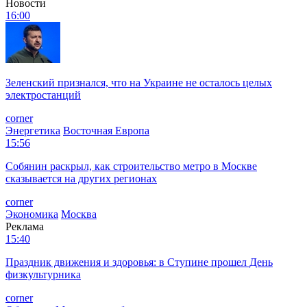
Новости
16:00
Зеленский признался, что на Украине не осталось целых
электростанций
corner
Энергетика
Восточная Европа
15:56
Собянин раскрыл, как строительство метро в Москве
сказывается на других регионах
corner
Экономика
Москва
Реклама
15:40
Праздник движения и здоровья: в Ступине прошел День
физкультурника
corner