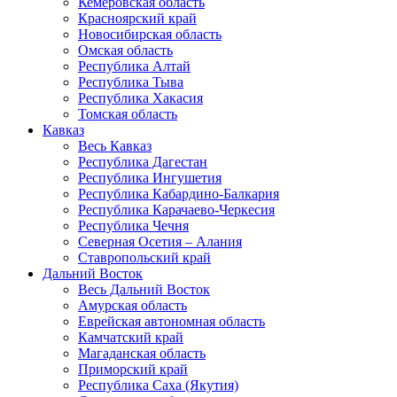
Кемеровская область
Красноярский край
Новосибирская область
Омская область
Республика Алтай
Республика Тыва
Республика Хакасия
Томская область
Кавказ
Весь Кавказ
Республика Дагестан
Республика Ингушетия
Республика Кабардино-Балкария
Республика Карачаево-Черкесия
Республика Чечня
Северная Осетия – Алания
Ставропольский край
Дальний Восток
Весь Дальний Восток
Амурская область
Еврейская автономная область
Камчатский край
Магаданская область
Приморский край
Республика Саха (Якутия)