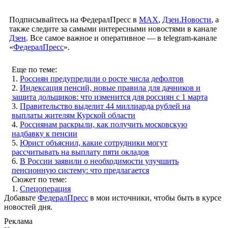
Подписывайтесь на ФедералПресс в
МАХ
,
Дзен.Новости
, а
также следите за самыми интересными новостями в канале
Дзен
. Все самое важное и оперативное — в telegram-канале
«
ФедералПресс
».
Еще по теме:
1.
Россиян предупредили о росте числа дефолтов
2.
Индексация пенсий, новые правила для дачников и
защита дольщиков: что изменится для россиян с 1 марта
3.
Правительство выделит 44 миллиарда рублей на
выплаты жителям Курской области
4.
Россиянам раскрыли, как получить московскую
надбавку к пенсии
5.
Юрист объяснил, какие сотрудники могут
рассчитывать на выплату пяти окладов
6.
В России заявили о необходимости улучшить
пенсионную систему: что предлагается
Сюжет по теме:
1.
Спецоперация
Добавьте
ФедералПресс
в мои источники, чтобы быть в курсе
новостей дня.
Реклама