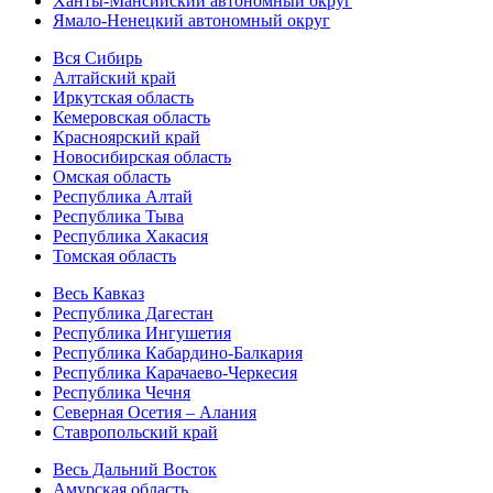
Ханты-Мансийский автономный округ
Ямало-Ненецкий автономный округ
Вся Сибирь
Алтайский край
Иркутская область
Кемеровская область
Красноярский край
Новосибирская область
Омская область
Республика Алтай
Республика Тыва
Республика Хакасия
Томская область
Весь Кавказ
Республика Дагестан
Республика Ингушетия
Республика Кабардино-Балкария
Республика Карачаево-Черкесия
Республика Чечня
Северная Осетия – Алания
Ставропольский край
Весь Дальний Восток
Амурская область