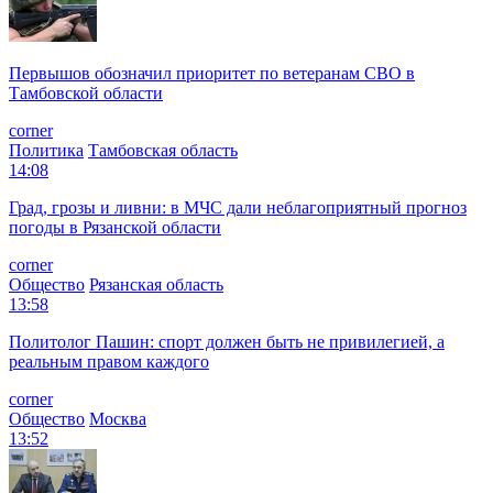
Первышов обозначил приоритет по ветеранам СВО в
Тамбовской области
corner
Политика
Тамбовская область
14:08
Град, грозы и ливни: в МЧС дали неблагоприятный прогноз
погоды в Рязанской области
corner
Общество
Рязанская область
13:58
Политолог Пашин: спорт должен быть не привилегией, а
реальным правом каждого
corner
Общество
Москва
13:52