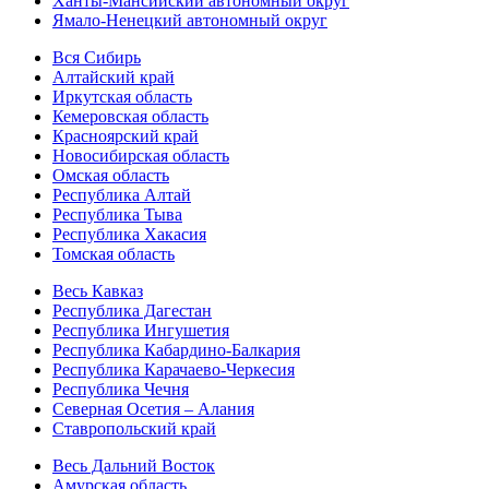
Ханты-Мансийский автономный округ
Ямало-Ненецкий автономный округ
Вся Сибирь
Алтайский край
Иркутская область
Кемеровская область
Красноярский край
Новосибирская область
Омская область
Республика Алтай
Республика Тыва
Республика Хакасия
Томская область
Весь Кавказ
Республика Дагестан
Республика Ингушетия
Республика Кабардино-Балкария
Республика Карачаево-Черкесия
Республика Чечня
Северная Осетия – Алания
Ставропольский край
Весь Дальний Восток
Амурская область