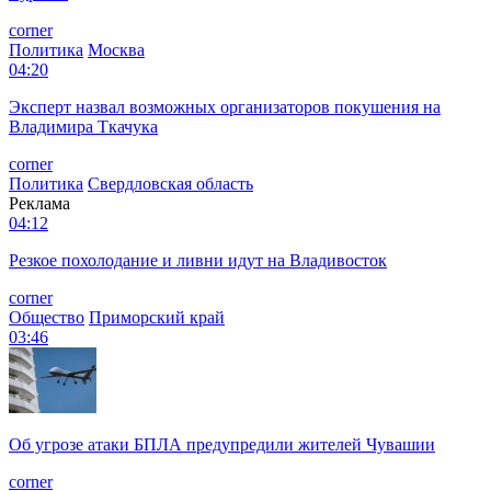
corner
Политика
Москва
04:20
Эксперт назвал возможных организаторов покушения на
Владимира Ткачука
corner
Политика
Свердловская область
Реклама
04:12
Резкое похолодание и ливни идут на Владивосток
corner
Общество
Приморский край
03:46
Об угрозе атаки БПЛА предупредили жителей Чувашии
corner