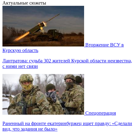
Актуальные сюжеты
Вторжение ВСУ в
Курскую область
Лантратова: судьба 302 жителей Курской области неизвестна,
с ними нет связи
Спецоперация
Раненный на фронте екатеринбуржец ищет правду: «Сделали
вид, что задания не было»