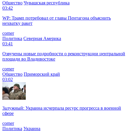
Общество
Чувашская республика
03:42
WP: Трамп потребовал от главы Пентагона объяснить
нехватку ракет
corner
Политика
Северная Америка
03:41
Озвучены новые подробности о реконструкции центральной
площади во Владивостоке
corner
Общество
Приморский край
03:02
Залужный: Украина исчерпала ресурс прогресса в военной
сфере
corner
Политика
Украина