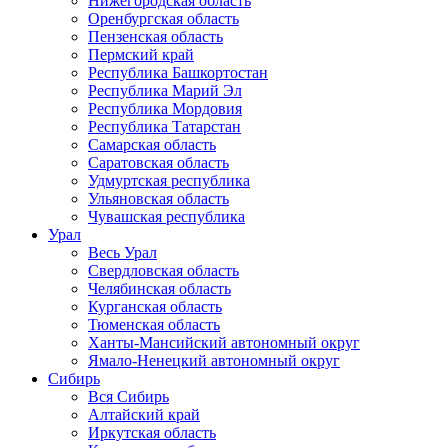
Нижегородская область
Оренбургская область
Пензенская область
Пермский край
Республика Башкортостан
Республика Марий Эл
Республика Мордовия
Республика Татарстан
Самарская область
Саратовская область
Удмуртская республика
Ульяновская область
Чувашская республика
Урал
Весь Урал
Свердловская область
Челябинская область
Курганская область
Тюменская область
Ханты-Мансийский автономный округ
Ямало-Ненецкий автономный округ
Сибирь
Вся Сибирь
Алтайский край
Иркутская область