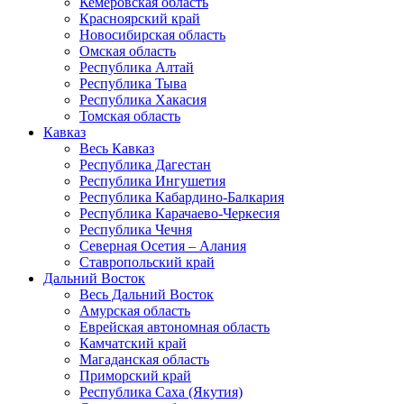
Кемеровская область
Красноярский край
Новосибирская область
Омская область
Республика Алтай
Республика Тыва
Республика Хакасия
Томская область
Кавказ
Весь Кавказ
Республика Дагестан
Республика Ингушетия
Республика Кабардино-Балкария
Республика Карачаево-Черкесия
Республика Чечня
Северная Осетия – Алания
Ставропольский край
Дальний Восток
Весь Дальний Восток
Амурская область
Еврейская автономная область
Камчатский край
Магаданская область
Приморский край
Республика Саха (Якутия)