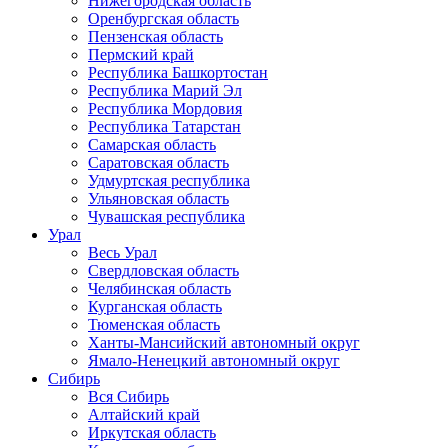
Нижегородская область
Оренбургская область
Пензенская область
Пермский край
Республика Башкортостан
Республика Марий Эл
Республика Мордовия
Республика Татарстан
Самарская область
Саратовская область
Удмуртская республика
Ульяновская область
Чувашская республика
Урал
Весь Урал
Свердловская область
Челябинская область
Курганская область
Тюменская область
Ханты-Мансийский автономный округ
Ямало-Ненецкий автономный округ
Сибирь
Вся Сибирь
Алтайский край
Иркутская область