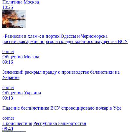
Политика
Москва
10:25
«Разнесли в хлам»: в портах Одессы и Черноморска
российская армия поразила склады военного имущества ВСУ
corner
Общество
Москва
09:16
Зеленский раскрыл правду о производстве баллистики на
Украине
corner
Общество
Украина
09:13
Падение беспилотника ВСУ спровоцировало пожар в Уфе
corner
Происшествия
Республика Башкортостан
08:40