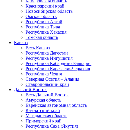
Кемеровская область
Красноярский край
Новосибирская область
Омская область
Республика Алтай
Республика Тыва
Республика Хакасия
Томская область
Кавказ
Весь Кавказ
Республика Дагестан
Республика Ингушетия
Республика Кабардино-Балкария
Республика Карачаево-Черкесия
Республика Чечня
Северная Осетия – Алания
Ставропольский край
Дальний Восток
Весь Дальний Восток
Амурская область
Еврейская автономная область
Камчатский край
Магаданская область
Приморский край
Республика Саха (Якутия)