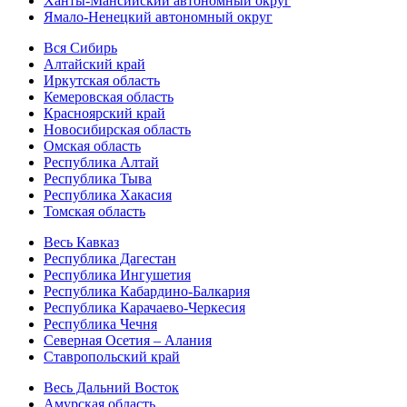
Ханты-Мансийский автономный округ
Ямало-Ненецкий автономный округ
Вся Сибирь
Алтайский край
Иркутская область
Кемеровская область
Красноярский край
Новосибирская область
Омская область
Республика Алтай
Республика Тыва
Республика Хакасия
Томская область
Весь Кавказ
Республика Дагестан
Республика Ингушетия
Республика Кабардино-Балкария
Республика Карачаево-Черкесия
Республика Чечня
Северная Осетия – Алания
Ставропольский край
Весь Дальний Восток
Амурская область