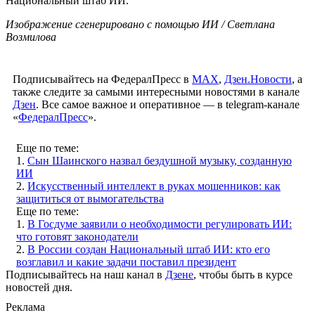
Национальный штаб ИИ.
Изображение сгенерировано с помощью ИИ / Светлана
Возмилова
Подписывайтесь на ФедералПресс в
МАХ
,
Дзен.Новости
, а
также следите за самыми интересными новостями в канале
Дзен
. Все самое важное и оперативное — в telegram-канале
«
ФедералПресс
».
Еще по теме:
1.
Сын Шаинского назвал бездушной музыку, созданную
ИИ
2.
Искусственный интеллект в руках мошенников: как
защититься от вымогательства
Еще по теме:
1.
В Госдуме заявили о необходимости регулировать ИИ:
что готовят законодатели
2.
В России создан Национальный штаб ИИ: кто его
возглавил и какие задачи поставил президент
Подписывайтесь на наш канал в
Дзене
, чтобы быть в курсе
новостей дня.
Реклама