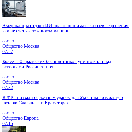
Американцы отдали ИИ право принимать ключевые решения:
как не стать заложником машины
corner
Общество
Москва
07:57
Более 150 вражеских беспилотников уничтожили над
регионами России за ночь
corner
Общество
Москва
07:32
В ФРГ назвали серьезным ударом для Украины возможную
потерю Славянска и Краматорска
corner
Общество
Европа
07:15