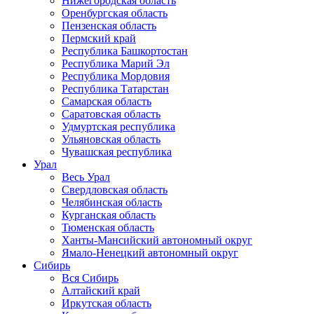
Нижегородская область
Оренбургская область
Пензенская область
Пермский край
Республика Башкортостан
Республика Марий Эл
Республика Мордовия
Республика Татарстан
Самарская область
Саратовская область
Удмуртская республика
Ульяновская область
Чувашская республика
Урал
Весь Урал
Свердловская область
Челябинская область
Курганская область
Тюменская область
Ханты-Мансийский автономный округ
Ямало-Ненецкий автономный округ
Сибирь
Вся Сибирь
Алтайский край
Иркутская область