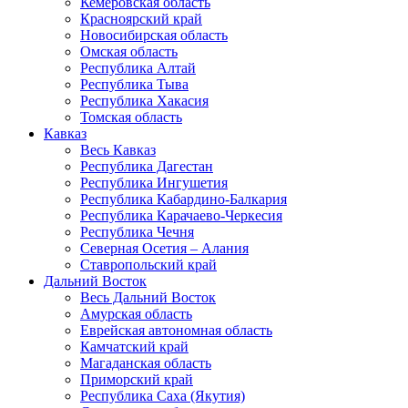
Кемеровская область
Красноярский край
Новосибирская область
Омская область
Республика Алтай
Республика Тыва
Республика Хакасия
Томская область
Кавказ
Весь Кавказ
Республика Дагестан
Республика Ингушетия
Республика Кабардино-Балкария
Республика Карачаево-Черкесия
Республика Чечня
Северная Осетия – Алания
Ставропольский край
Дальний Восток
Весь Дальний Восток
Амурская область
Еврейская автономная область
Камчатский край
Магаданская область
Приморский край
Республика Саха (Якутия)