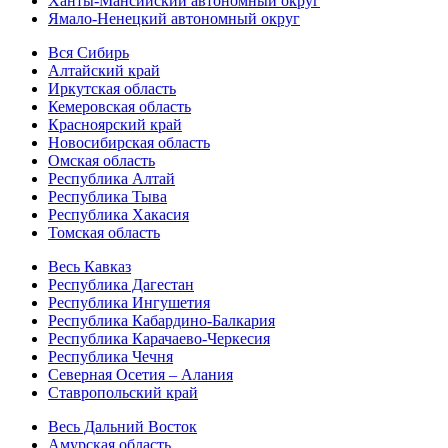
Ханты-Мансийский автономный округ
Ямало-Ненецкий автономный округ
Вся Сибирь
Алтайский край
Иркутская область
Кемеровская область
Красноярский край
Новосибирская область
Омская область
Республика Алтай
Республика Тыва
Республика Хакасия
Томская область
Весь Кавказ
Республика Дагестан
Республика Ингушетия
Республика Кабардино-Балкария
Республика Карачаево-Черкесия
Республика Чечня
Северная Осетия – Алания
Ставропольский край
Весь Дальний Восток
Амурская область