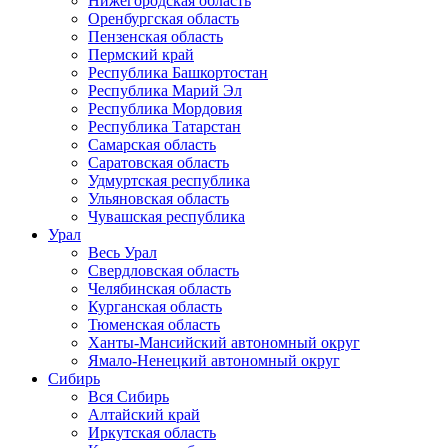
Нижегородская область
Оренбургская область
Пензенская область
Пермский край
Республика Башкортостан
Республика Марий Эл
Республика Мордовия
Республика Татарстан
Самарская область
Саратовская область
Удмуртская республика
Ульяновская область
Чувашская республика
Урал
Весь Урал
Свердловская область
Челябинская область
Курганская область
Тюменская область
Ханты-Мансийский автономный округ
Ямало-Ненецкий автономный округ
Сибирь
Вся Сибирь
Алтайский край
Иркутская область