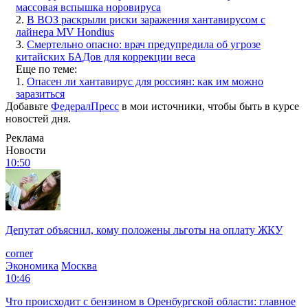
массовая вспышка норовируса
2.
В ВОЗ раскрыли риски заражения хантавирусом с
лайнера MV Hondius
3.
Смертельно опасно: врач предупредила об угрозе
китайских БАДов для коррекции веса
Еще по теме:
1.
Опасен ли хантавирус для россиян: как им можно
заразиться
Добавьте
ФедералПресс
в мои источники, чтобы быть в курсе
новостей дня.
Реклама
Новости
10:50
Депутат объяснил, кому положены льготы на оплату ЖКУ
corner
Экономика
Москва
10:46
Что происходит с бензином в Оренбургской области: главное