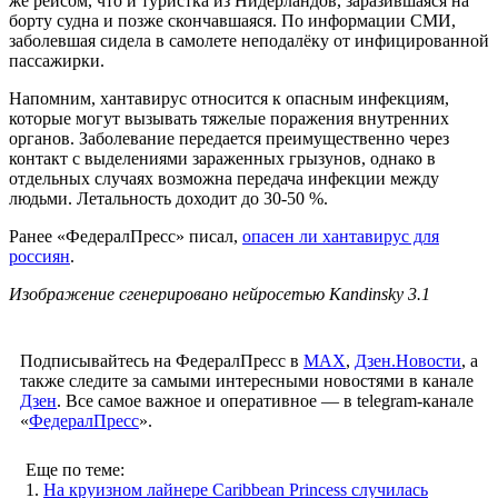
же рейсом, что и туристка из Нидерландов, заразившаяся на
борту судна и позже скончавшаяся. По информации СМИ,
заболевшая сидела в самолете неподалёку от инфицированной
пассажирки.
Напомним, хантавирус относится к опасным инфекциям,
которые могут вызывать тяжелые поражения внутренних
органов. Заболевание передается преимущественно через
контакт с выделениями зараженных грызунов, однако в
отдельных случаях возможна передача инфекции между
людьми. Летальность доходит до 30-50 %.
Ранее «ФедералПресс» писал,
опасен ли хантавирус для
россиян
.
Изображение сгенерировано нейросетью Kandinsky 3.1
Подписывайтесь на ФедералПресс в
МАХ
,
Дзен.Новости
, а
также следите за самыми интересными новостями в канале
Дзен
. Все самое важное и оперативное — в telegram-канале
«
ФедералПресс
».
Еще по теме:
1.
На круизном лайнере Caribbean Princess случилась