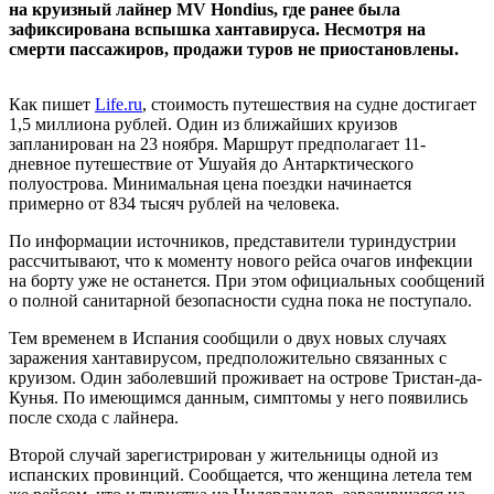
на круизный лайнер MV Hondius, где ранее была
зафиксирована вспышка хантавируса. Несмотря на
смерти пассажиров, продажи туров не приостановлены.
Как пишет
Life.ru
, стоимость путешествия на судне достигает
1,5 миллиона рублей. Один из ближайших круизов
запланирован на 23 ноября. Маршрут предполагает 11-
дневное путешествие от Ушуайя до Антарктического
полуострова. Минимальная цена поездки начинается
примерно от 834 тысяч рублей на человека.
По информации источников, представители туриндустрии
рассчитывают, что к моменту нового рейса очагов инфекции
на борту уже не останется. При этом официальных сообщений
о полной санитарной безопасности судна пока не поступало.
Тем временем в Испания сообщили о двух новых случаях
заражения хантавирусом, предположительно связанных с
круизом. Один заболевший проживает на острове Тристан-да-
Кунья. По имеющимся данным, симптомы у него появились
после схода с лайнера.
Второй случай зарегистрирован у жительницы одной из
испанских провинций. Сообщается, что женщина летела тем