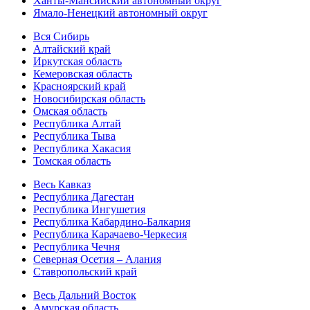
Ханты-Мансийский автономный округ
Ямало-Ненецкий автономный округ
Вся Сибирь
Алтайский край
Иркутская область
Кемеровская область
Красноярский край
Новосибирская область
Омская область
Республика Алтай
Республика Тыва
Республика Хакасия
Томская область
Весь Кавказ
Республика Дагестан
Республика Ингушетия
Республика Кабардино-Балкария
Республика Карачаево-Черкесия
Республика Чечня
Северная Осетия – Алания
Ставропольский край
Весь Дальний Восток
Амурская область