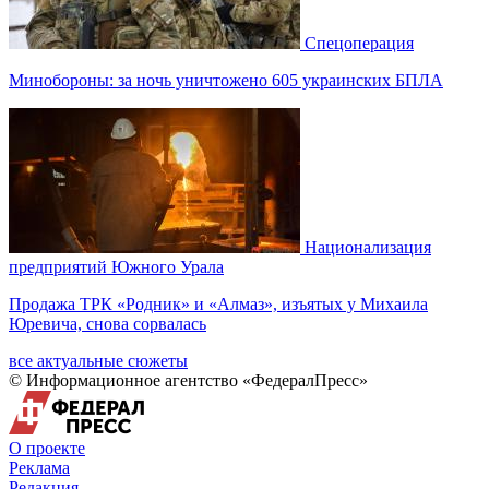
Спецоперация
Минобороны: за ночь уничтожено 605 украинских БПЛА
Национализация
предприятий Южного Урала
Продажа ТРК «Родник» и «Алмаз», изъятых у Михаила
Юревича, снова сорвалась
все актуальные сюжеты
© Информационное агентство «ФедералПресс»
О проекте
Реклама
Редакция