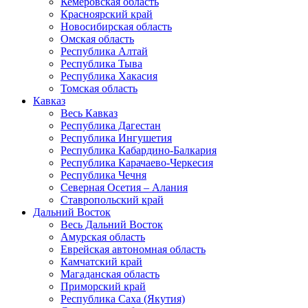
Кемеровская область
Красноярский край
Новосибирская область
Омская область
Республика Алтай
Республика Тыва
Республика Хакасия
Томская область
Кавказ
Весь Кавказ
Республика Дагестан
Республика Ингушетия
Республика Кабардино-Балкария
Республика Карачаево-Черкесия
Республика Чечня
Северная Осетия – Алания
Ставропольский край
Дальний Восток
Весь Дальний Восток
Амурская область
Еврейская автономная область
Камчатский край
Магаданская область
Приморский край
Республика Саха (Якутия)