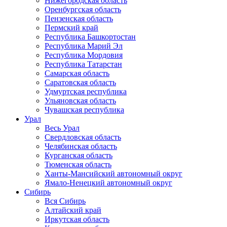
Нижегородская область
Оренбургская область
Пензенская область
Пермский край
Республика Башкортостан
Республика Марий Эл
Республика Мордовия
Республика Татарстан
Самарская область
Саратовская область
Удмуртская республика
Ульяновская область
Чувашская республика
Урал
Весь Урал
Свердловская область
Челябинская область
Курганская область
Тюменская область
Ханты-Мансийский автономный округ
Ямало-Ненецкий автономный округ
Сибирь
Вся Сибирь
Алтайский край
Иркутская область