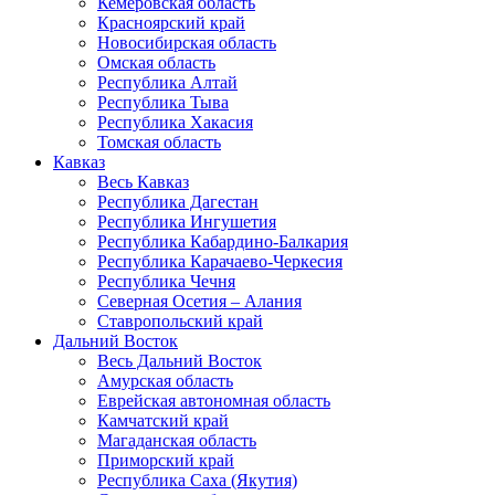
Кемеровская область
Красноярский край
Новосибирская область
Омская область
Республика Алтай
Республика Тыва
Республика Хакасия
Томская область
Кавказ
Весь Кавказ
Республика Дагестан
Республика Ингушетия
Республика Кабардино-Балкария
Республика Карачаево-Черкесия
Республика Чечня
Северная Осетия – Алания
Ставропольский край
Дальний Восток
Весь Дальний Восток
Амурская область
Еврейская автономная область
Камчатский край
Магаданская область
Приморский край
Республика Саха (Якутия)