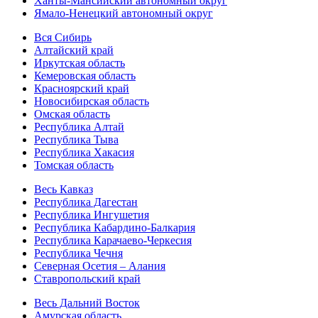
Ханты-Мансийский автономный округ
Ямало-Ненецкий автономный округ
Вся Сибирь
Алтайский край
Иркутская область
Кемеровская область
Красноярский край
Новосибирская область
Омская область
Республика Алтай
Республика Тыва
Республика Хакасия
Томская область
Весь Кавказ
Республика Дагестан
Республика Ингушетия
Республика Кабардино-Балкария
Республика Карачаево-Черкесия
Республика Чечня
Северная Осетия – Алания
Ставропольский край
Весь Дальний Восток
Амурская область