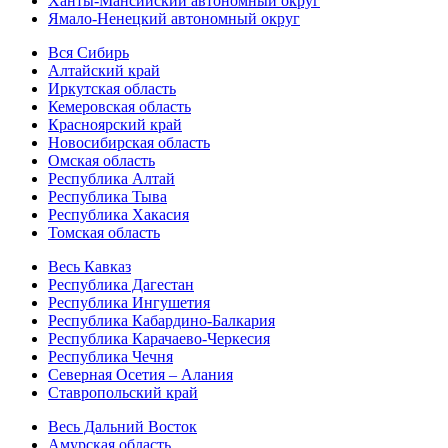
Ханты-Мансийский автономный округ
Ямало-Ненецкий автономный округ
Вся Сибирь
Алтайский край
Иркутская область
Кемеровская область
Красноярский край
Новосибирская область
Омская область
Республика Алтай
Республика Тыва
Республика Хакасия
Томская область
Весь Кавказ
Республика Дагестан
Республика Ингушетия
Республика Кабардино-Балкария
Республика Карачаево-Черкесия
Республика Чечня
Северная Осетия – Алания
Ставропольский край
Весь Дальний Восток
Амурская область