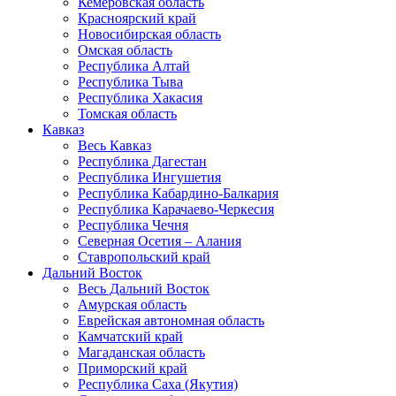
Кемеровская область
Красноярский край
Новосибирская область
Омская область
Республика Алтай
Республика Тыва
Республика Хакасия
Томская область
Кавказ
Весь Кавказ
Республика Дагестан
Республика Ингушетия
Республика Кабардино-Балкария
Республика Карачаево-Черкесия
Республика Чечня
Северная Осетия – Алания
Ставропольский край
Дальний Восток
Весь Дальний Восток
Амурская область
Еврейская автономная область
Камчатский край
Магаданская область
Приморский край
Республика Саха (Якутия)