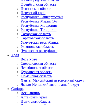
Нижегородская область
Оренбургская область
Пензенская область
Пермский край
Республика Башкортостан
Республика Марий Эл
Республика Мордовия
Республика Татарстан
Самарская область
Саратовская область
Удмуртская республика
Ульяновская область
Чувашская республика
Урал
Весь Урал
Свердловская область
Челябинская область
Курганская область
Тюменская область
Ханты-Мансийский автономный округ
Ямало-Ненецкий автономный округ
Сибирь
Вся Сибирь
Алтайский край
Иркутская область