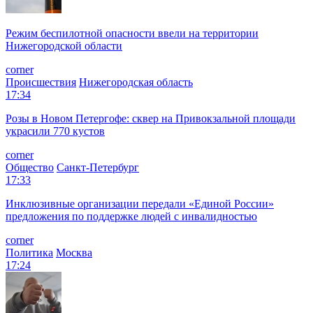
Режим беспилотной опасности ввели на территории
Нижегородской области
corner
Происшествия
Нижегородская область
17:34
Розы в Новом Петергофе: сквер на Привокзальной площади
украсили 770 кустов
corner
Общество
Санкт-Петербург
17:33
Инклюзивные организации передали «Единой России»
предложения по поддержке людей с инвалидностью
corner
Политика
Москва
17:24