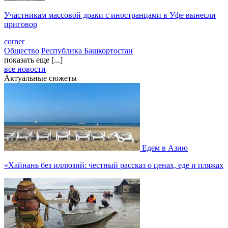
Участникам массовой драки с иностранцами в Уфе вынесли
приговор
corner
Общество
Республика Башкортостан
показать еще [...]
все новости
Актуальные сюжеты
Едем в Азию
«Хайнань без иллюзий: честный рассказ о ценах, еде и пляжах