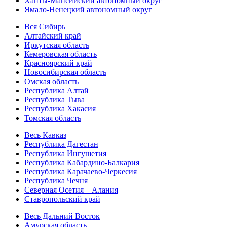
Ханты-Мансийский автономный округ
Ямало-Ненецкий автономный округ
Вся Сибирь
Алтайский край
Иркутская область
Кемеровская область
Красноярский край
Новосибирская область
Омская область
Республика Алтай
Республика Тыва
Республика Хакасия
Томская область
Весь Кавказ
Республика Дагестан
Республика Ингушетия
Республика Кабардино-Балкария
Республика Карачаево-Черкесия
Республика Чечня
Северная Осетия – Алания
Ставропольский край
Весь Дальний Восток
Амурская область