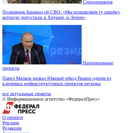
Спецоперация
Полковник Баранец об СВО: «Мы исправляем ту ошибку,
которую допустили и Хрущев, и Ленин»
Национальные
проекты
Павел Малков назвал Южный обход Рязани одним из
ключевых инфраструктурных проектов региона
все актуальные сюжеты
© Информационное агентство «ФедералПресс»
О проекте
Реклама
Редакция