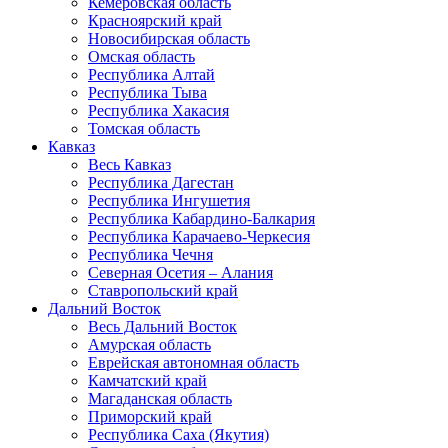
Кемеровская область
Красноярский край
Новосибирская область
Омская область
Республика Алтай
Республика Тыва
Республика Хакасия
Томская область
Кавказ
Весь Кавказ
Республика Дагестан
Республика Ингушетия
Республика Кабардино-Балкария
Республика Карачаево-Черкесия
Республика Чечня
Северная Осетия – Алания
Ставропольский край
Дальний Восток
Весь Дальний Восток
Амурская область
Еврейская автономная область
Камчатский край
Магаданская область
Приморский край
Республика Саха (Якутия)