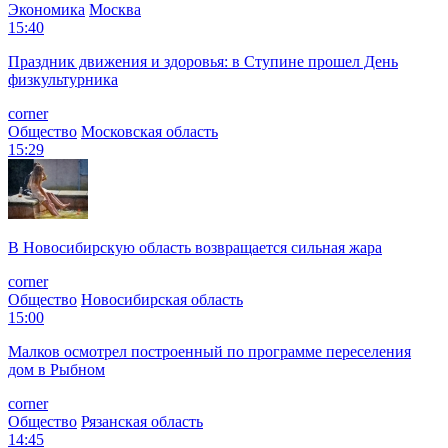
Экономика
Москва
15:40
Праздник движения и здоровья: в Ступине прошел День
физкультурника
corner
Общество
Московская область
15:29
В Новосибирскую область возвращается сильная жара
corner
Общество
Новосибирская область
15:00
Малков осмотрел построенный по программе переселения
дом в Рыбном
corner
Общество
Рязанская область
14:45