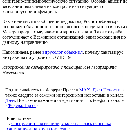
санитарно-эпидемиологическую ситуацию. Особый акцент на
заседании был сделан на контроле над ситуацией с
хантавирусной инфекцией.
Как уточняется в сообщении ведомства, Роспотребнадзор
исполняет обязанности национального координатора в рамках
Международных медико-санитарных правил. Также служба
сотрудничает с Всемирной организацией здравоохранения по
данному направлению.
Напоминаем, ранее
вирусолог объяснил
, почему хантавирус
не сравним по угрозе с COVID-19.
Изображение сгенерировано с помощью ИИ / Маргарита
Неклюдова
Подписывайтесь на ФедералПресс в
МАХ
,
Дзен.Новости
, а
также следите за самыми интересными новостями в канале
Дзен
. Все самое важное и оперативное — в telegram-канале
«
ФедералПресс
».
Еще по теме:
1.
Специалисты выяснили, с кого началась вспышка
хантавируса на круизном судне