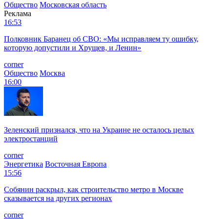
Общество
Московская область
Реклама
16:53
Полковник Баранец об СВО: «Мы исправляем ту ошибку,
которую допустили и Хрущев, и Ленин»
corner
Общество
Москва
16:00
Зеленский признался, что на Украине не осталось целых
электростанций
corner
Энергетика
Восточная Европа
15:56
Собянин раскрыл, как строительство метро в Москве
сказывается на других регионах
corner