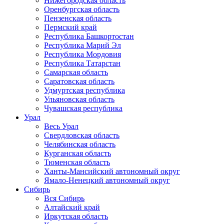
Нижегородская область
Оренбургская область
Пензенская область
Пермский край
Республика Башкортостан
Республика Марий Эл
Республика Мордовия
Республика Татарстан
Самарская область
Саратовская область
Удмуртская республика
Ульяновская область
Чувашская республика
Урал
Весь Урал
Свердловская область
Челябинская область
Курганская область
Тюменская область
Ханты-Мансийский автономный округ
Ямало-Ненецкий автономный округ
Сибирь
Вся Сибирь
Алтайский край
Иркутская область