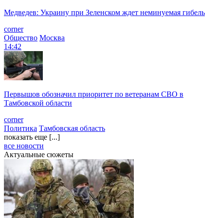
Медведев: Украину при Зеленском ждет неминуемая гибель
corner
Общество
Москва
14:42
Первышов обозначил приоритет по ветеранам СВО в
Тамбовской области
corner
Политика
Тамбовская область
показать еще [...]
все новости
Актуальные сюжеты