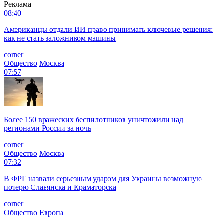
Реклама
08:40
Американцы отдали ИИ право принимать ключевые решения:
как не стать заложником машины
corner
Общество
Москва
07:57
Более 150 вражеских беспилотников уничтожили над
регионами России за ночь
corner
Общество
Москва
07:32
В ФРГ назвали серьезным ударом для Украины возможную
потерю Славянска и Краматорска
corner
Общество
Европа