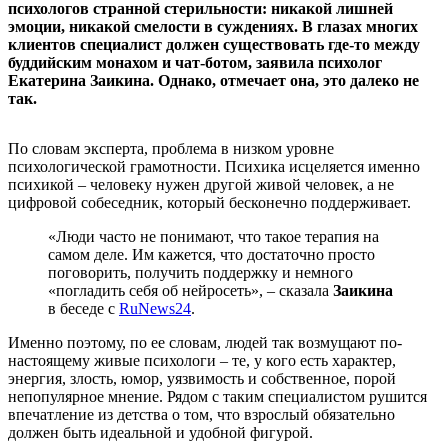
психологов странной стерильности: никакой лишней
эмоции, никакой смелости в суждениях. В глазах многих
клиентов специалист должен существовать где-то между
буддийским монахом и чат-ботом, заявила психолог
Екатерина Заикина. Однако, отмечает она, это далеко не
так.
По словам эксперта, проблема в низком уровне
психологической грамотности. Психика исцеляется именно
психикой – человеку нужен другой живой человек, а не
цифровой собеседник, который бесконечно поддерживает.
«Люди часто не понимают, что такое терапия на
самом деле. Им кажется, что достаточно просто
поговорить, получить поддержку и немного
«погладить себя об нейросеть», – сказала
Заикина
в беседе с
RuNews24
.
Именно поэтому, по ее словам, людей так возмущают по-
настоящему живые психологи – те, у кого есть характер,
энергия, злость, юмор, уязвимость и собственное, порой
непопулярное мнение. Рядом с таким специалистом рушится
впечатление из детства о том, что взрослый обязательно
должен быть идеальной и удобной фигурой.