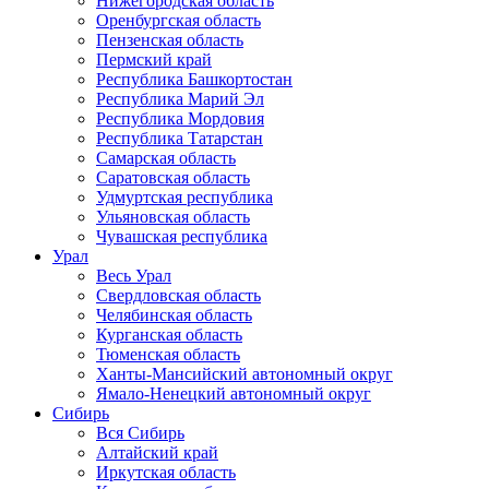
Нижегородская область
Оренбургская область
Пензенская область
Пермский край
Республика Башкортостан
Республика Марий Эл
Республика Мордовия
Республика Татарстан
Самарская область
Саратовская область
Удмуртская республика
Ульяновская область
Чувашская республика
Урал
Весь Урал
Свердловская область
Челябинская область
Курганская область
Тюменская область
Ханты-Мансийский автономный округ
Ямало-Ненецкий автономный округ
Сибирь
Вся Сибирь
Алтайский край
Иркутская область