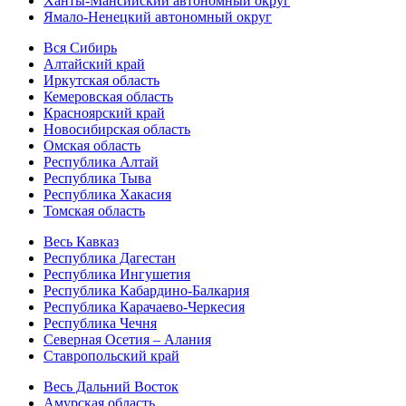
Ханты-Мансийский автономный округ
Ямало-Ненецкий автономный округ
Вся Сибирь
Алтайский край
Иркутская область
Кемеровская область
Красноярский край
Новосибирская область
Омская область
Республика Алтай
Республика Тыва
Республика Хакасия
Томская область
Весь Кавказ
Республика Дагестан
Республика Ингушетия
Республика Кабардино-Балкария
Республика Карачаево-Черкесия
Республика Чечня
Северная Осетия – Алания
Ставропольский край
Весь Дальний Восток
Амурская область