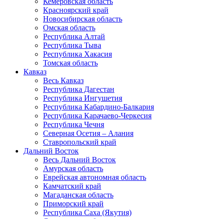
Кемеровская область
Красноярский край
Новосибирская область
Омская область
Республика Алтай
Республика Тыва
Республика Хакасия
Томская область
Кавказ
Весь Кавказ
Республика Дагестан
Республика Ингушетия
Республика Кабардино-Балкария
Республика Карачаево-Черкесия
Республика Чечня
Северная Осетия – Алания
Ставропольский край
Дальний Восток
Весь Дальний Восток
Амурская область
Еврейская автономная область
Камчатский край
Магаданская область
Приморский край
Республика Саха (Якутия)