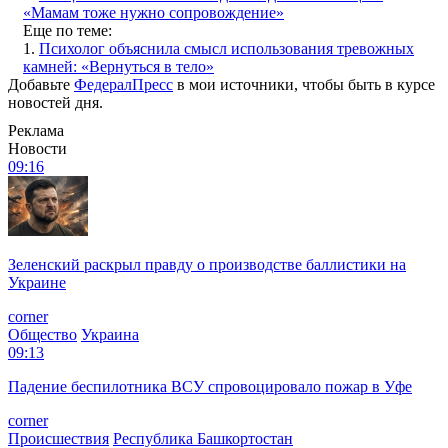
«Мамам тоже нужно сопровождение»
Еще по теме:
1.
Психолог объяснила смысл использования тревожных
камней: «Вернуться в тело»
Добавьте
ФедералПресс
в мои источники, чтобы быть в курсе
новостей дня.
Реклама
Новости
09:16
Зеленский раскрыл правду о производстве баллистики на
Украине
corner
Общество
Украина
09:13
Падение беспилотника ВСУ спровоцировало пожар в Уфе
corner
Происшествия
Республика Башкортостан