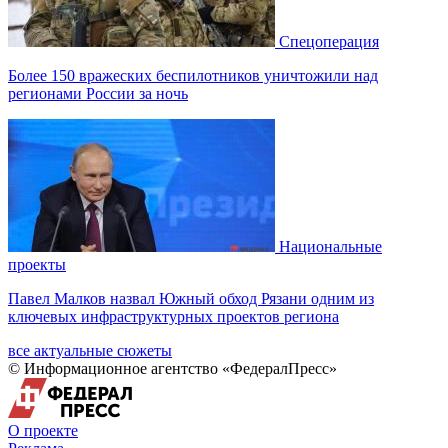
Спецоперация
Более 150 вражеских беспилотников уничтожили над
регионами России за ночь
Национальные
проекты
Павел Малков назвал Южный обход Рязани одним из
ключевых инфраструктурных проектов региона
все актуальные сюжеты
© Информационное агентство «ФедералПресс»
О проекте