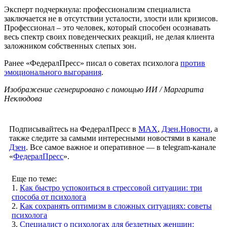
Эксперт подчеркнула: профессионализм специалиста
заключается не в отсутствии усталости, злости или кризисов.
Профессионал – это человек, который способен осознавать
весь спектр своих поведенческих реакций, не делая клиента
заложником собственных слепых зон.
Ранее «ФедералПресс» писал о советах психолога
против
эмоционального выгорания
.
Изображение сгенерировано с помощью ИИ / Маргарита
Неклюдова
Подписывайтесь на ФедералПресс в
МАХ
,
Дзен.Новости
, а
также следите за самыми интересными новостями в канале
Дзен
. Все самое важное и оперативное — в telegram-канале
«
ФедералПресс
».
Еще по теме:
1.
Как быстро успокоиться в стрессовой ситуации: три
способа от психолога
2.
Как сохранять оптимизм в сложных ситуациях: советы
психолога
3.
Специалист о психологах для бездетных женщин: