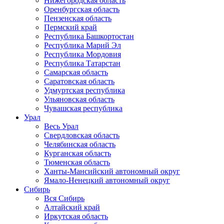
Нижегородская область
Оренбургская область
Пензенская область
Пермский край
Республика Башкортостан
Республика Марий Эл
Республика Мордовия
Республика Татарстан
Самарская область
Саратовская область
Удмуртская республика
Ульяновская область
Чувашская республика
Урал
Весь Урал
Свердловская область
Челябинская область
Курганская область
Тюменская область
Ханты-Мансийский автономный округ
Ямало-Ненецкий автономный округ
Сибирь
Вся Сибирь
Алтайский край
Иркутская область