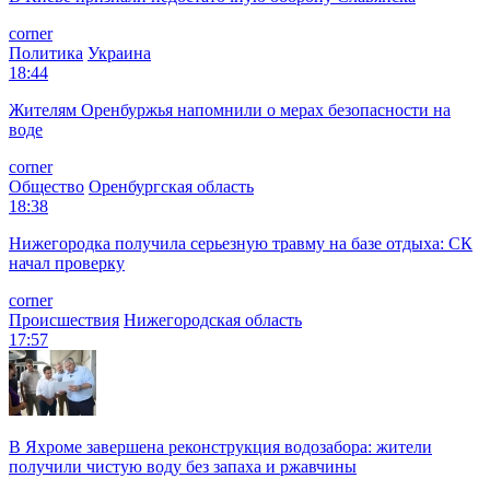
corner
Политика
Украина
18:44
Жителям Оренбуржья напомнили о мерах безопасности на
воде
corner
Общество
Оренбургская область
18:38
Нижегородка получила серьезную травму на базе отдыха: СК
начал проверку
corner
Происшествия
Нижегородская область
17:57
В Яхроме завершена реконструкция водозабора: жители
получили чистую воду без запаха и ржавчины