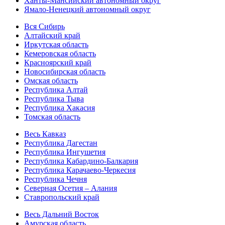
Ханты-Мансийский автономный округ
Ямало-Ненецкий автономный округ
Вся Сибирь
Алтайский край
Иркутская область
Кемеровская область
Красноярский край
Новосибирская область
Омская область
Республика Алтай
Республика Тыва
Республика Хакасия
Томская область
Весь Кавказ
Республика Дагестан
Республика Ингушетия
Республика Кабардино-Балкария
Республика Карачаево-Черкесия
Республика Чечня
Северная Осетия – Алания
Ставропольский край
Весь Дальний Восток
Амурская область