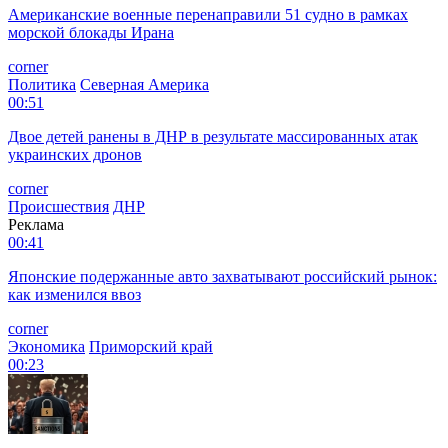
Американские военные перенаправили 51 судно в рамках
морской блокады Ирана
corner
Политика
Северная Америка
00:51
Двое детей ранены в ДНР в результате массированных атак
украинских дронов
corner
Происшествия
ДНР
Реклама
00:41
Японские подержанные авто захватывают российский рынок:
как изменился ввоз
corner
Экономика
Приморский край
00:23