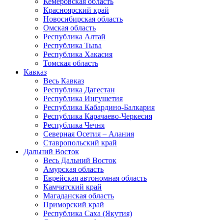
Кемеровская область
Красноярский край
Новосибирская область
Омская область
Республика Алтай
Республика Тыва
Республика Хакасия
Томская область
Кавказ
Весь Кавказ
Республика Дагестан
Республика Ингушетия
Республика Кабардино-Балкария
Республика Карачаево-Черкесия
Республика Чечня
Северная Осетия – Алания
Ставропольский край
Дальний Восток
Весь Дальний Восток
Амурская область
Еврейская автономная область
Камчатский край
Магаданская область
Приморский край
Республика Саха (Якутия)