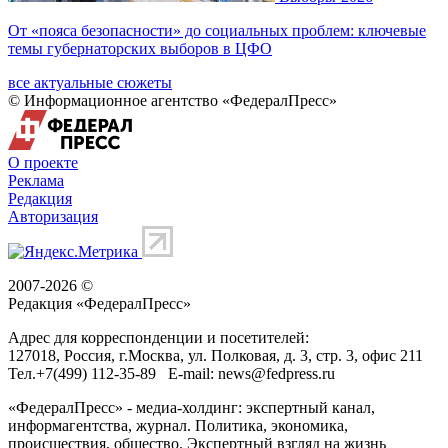
От «пояса безопасности» до социальных проблем: ключевые
темы губернаторских выборов в ЦФО
все актуальные сюжеты
© Информационное агентство «ФедералПресс»
О проекте
Реклама
Редакция
Авторизация
2007-2026 ©
Редакция «
ФедералПресс
»
Адрес для корреспонденции и посетителей:
127018
, Россия, г.
Москва
,
ул. Полковая, д. 3, стр. 3
, офис 211
Тел.
+7(499) 112-35-89
E-mail:
news@fedpress.ru
«ФедералПресс» - медиа-холдинг: экспертный канал,
информагентства, журнал. Политика, экономика,
происшествия, общество. Экспертный взгляд на жизнь