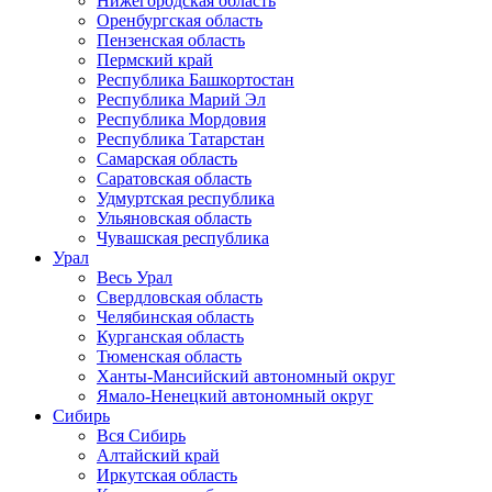
Нижегородская область
Оренбургская область
Пензенская область
Пермский край
Республика Башкортостан
Республика Марий Эл
Республика Мордовия
Республика Татарстан
Самарская область
Саратовская область
Удмуртская республика
Ульяновская область
Чувашская республика
Урал
Весь Урал
Свердловская область
Челябинская область
Курганская область
Тюменская область
Ханты-Мансийский автономный округ
Ямало-Ненецкий автономный округ
Сибирь
Вся Сибирь
Алтайский край
Иркутская область