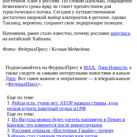
Восточной Азии у россиян. По словам Шпилько, сокращение
безвизового срока вряд ли станет препятствием для
туристического потока. Сегодня у путешественников
достаточно широкий выбор альтернатив в регионе, однако
Таиланд, вероятно, сохранит свои лидирующие позиции.
Напомним, ранее стало известно, почему россияне
ринулись
на китайский Хайнань.
Фото: ФедералПресс / Ксения Медведева
Подписывайтесь на ФедералПресс в
МАХ
,
Дзен.Новости
, а
также следите за самыми интересными новостями в канале
Дзен
. Все самое важное и оперативное — в telegram-канале
«
ФедералПресс
».
Еще по теме:
1.
Рейсы есть, туров нет: АТОР назвала страны, куда
нельзя купить пакетный отдых из РФ
Еще по теме:
1.
Из Якутска можно будет улететь напрямую в Пекин и
Бангкок: что изменится после реконструкции
2.
Россияне открыли «Восточные Гавайи»: почему
Хайнань стал главным тропическим хитом