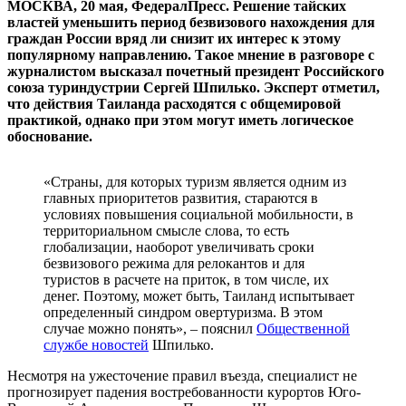
МОСКВА, 20 мая, ФедералПресс. Решение тайских
властей уменьшить период безвизового нахождения для
граждан России вряд ли снизит их интерес к этому
популярному направлению. Такое мнение в разговоре с
журналистом высказал почетный президент Российского
союза туриндустрии Сергей Шпилько. Эксперт отметил,
что действия Таиланда расходятся с общемировой
практикой, однако при этом могут иметь логическое
обоснование.
«Страны, для которых туризм является одним из
главных приоритетов развития, стараются в
условиях повышения социальной мобильности, в
территориальном смысле слова, то есть
глобализации, наоборот увеличивать сроки
безвизового режима для релокантов и для
туристов в расчете на приток, в том числе, их
денег. Поэтому, может быть, Таиланд испытывает
определенный синдром овертуризма. В этом
случае можно понять», – пояснил
Общественной
службе новостей
Шпилько.
Несмотря на ужесточение правил въезда, специалист не
прогнозирует падения востребованности курортов Юго-