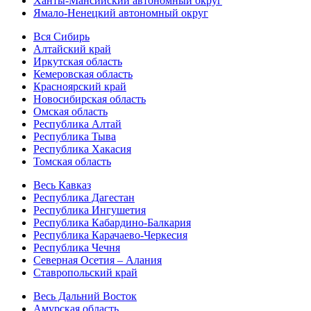
Ханты-Мансийский автономный округ
Ямало-Ненецкий автономный округ
Вся Сибирь
Алтайский край
Иркутская область
Кемеровская область
Красноярский край
Новосибирская область
Омская область
Республика Алтай
Республика Тыва
Республика Хакасия
Томская область
Весь Кавказ
Республика Дагестан
Республика Ингушетия
Республика Кабардино-Балкария
Республика Карачаево-Черкесия
Республика Чечня
Северная Осетия – Алания
Ставропольский край
Весь Дальний Восток
Амурская область