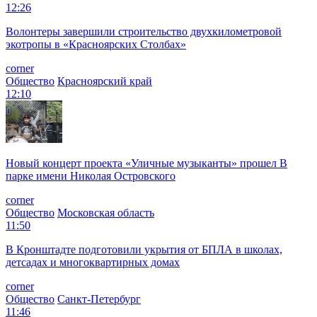
12:26
Волонтеры завершили строительство двухкилометровой
экотропы в «Красноярских Столбах»
corner
Общество
Красноярский край
12:10
Новый концерт проекта «Уличные музыканты» прошел В
парке имени Николая Островского
corner
Общество
Московская область
11:50
В Кронштадте подготовили укрытия от БПЛА в школах,
детсадах и многоквартирных домах
corner
Общество
Санкт-Петербург
11:46