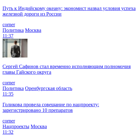
Путь к Индийскому океану: экономист назвал условия успеха
железной дороги из России
corner
Политика
Москва
11:37
Сергей Сафинов стал временно исполняющим полномочия
главы Гайского округа
corner
Политика
Оренбургская область
11:35
Голикова провела совещание по нацпроекту:
зарегистрировано 10 препаратов
corner
Нацпроекты
Москва
11:32