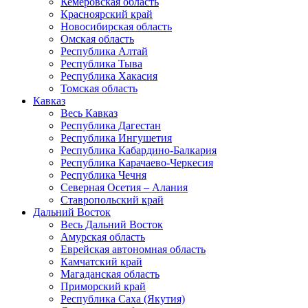
Кемеровская область
Красноярский край
Новосибирская область
Омская область
Республика Алтай
Республика Тыва
Республика Хакасия
Томская область
Кавказ
Весь Кавказ
Республика Дагестан
Республика Ингушетия
Республика Кабардино-Балкария
Республика Карачаево-Черкесия
Республика Чечня
Северная Осетия – Алания
Ставропольский край
Дальний Восток
Весь Дальний Восток
Амурская область
Еврейская автономная область
Камчатский край
Магаданская область
Приморский край
Республика Саха (Якутия)