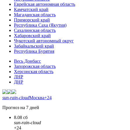
Еврейская автономная область
Камчатский край
Магаданская область
Приморский край
Республика Саха (Якутия)
Сахалинская область
Хабаровский край
Чукотский автономный округ
Забайкальский край
Республика Бурятия
Весь Донбасс
Запорожская область
Херсонская область
ЛНР
ДНР
sun-rain-cloud
Москва
+24
Прогноз на 7 дней
8.08 сб
sun-rain-cloud
+24