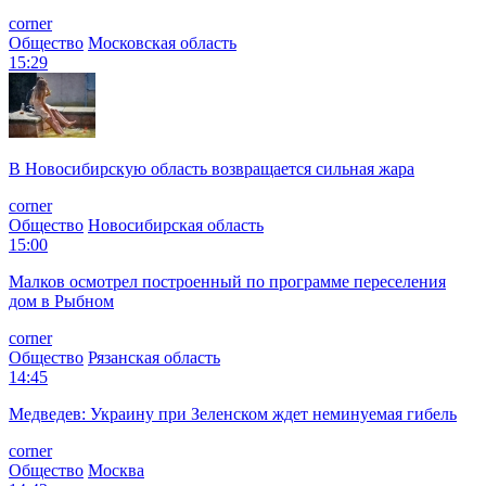
corner
Общество
Московская область
15:29
В Новосибирскую область возвращается сильная жара
corner
Общество
Новосибирская область
15:00
Малков осмотрел построенный по программе переселения
дом в Рыбном
corner
Общество
Рязанская область
14:45
Медведев: Украину при Зеленском ждет неминуемая гибель
corner
Общество
Москва