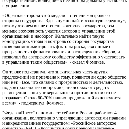
государственной, вошедшие в нее авторы должны участвовать
в управлении.
«Обратная сторона этой медали – степень контроля со
стороны государства. Здесь нужно найти «золотую середину»,
потому что чем выше степень контроля государства, тем
меньше возможность участия авторов в управлении этой
организацией и наоборот. Желательно найти такую
конструкцию, чтобы и контроль со стороны государства
позволял минимизировать факторы риска, связанные с
прозрачностью финансирования и распределения сборов, и
позволил бы авторскому сообществу эффективно участвовать
в управлении таким обществом», - сказал Фомичев.
Он также подчеркнул, что значительная часть других
предложений не привязана к тому, появится ли одно общество
или нет. «Все, что связано с прозрачностью и деятельностью,
подконтрольностью вопросов финансовых от средств
размещения – они универсальные и против них никто не
возражает. Около 60-70% наших предложений акцептуются
всеми», - подчеркнул Фомичев.
"ФедералПресс" напоминает: сейчас в России работают 4
организации, коллективно управляющие авторскими правами
и аккредитованные государством: «Российское авторское
общество» (РАО), «Российский союз правообладателей»