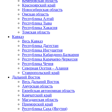
Кемеровская область
Красноярский край
Новосибирская область
Омская область
Республика Алтай
Республика Тыва
Республика Хакасия
Томская область
Кавказ
Весь Кавказ
Республика Дагестан
Республика Ингушетия
Республика Кабардино-Балкария
Республика Карачаево-Черкесия
Республика Чечня
Северная Осетия – Алания
Ставропольский край
Дальний Восток
Весь Дальний Восток
Амурская область
Еврейская автономная область
Камчатский край
Магаданская область
Приморский край
Республика Саха (Якутия)