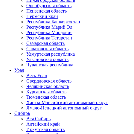
Нижегородская область
Оренбургская область
Пензенская область
Пермский край
Республика Башкортостан
Республика Марий Эл
Республика Мордовия
Республика Татарстан
Самарская область
Саратовская область
Удмуртская республика
Ульяновская область
Чувашская республика
Урал
Весь Урал
Свердловская область
Челябинская область
Курганская область
Тюменская область
Ханты-Мансийский автономный округ
Ямало-Ненецкий автономный округ
Сибирь
Вся Сибирь
Алтайский край
Иркутская область