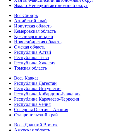
Ханты-Мансийский автономный округ
Ямало-Ненецкий автономный округ
Вся Сибирь
Алтайский край
Иркутская область
Кемеровская область
Красноярский край
Новосибирская область
Омская область
Республика Алтай
Республика Тыва
Республика Хакасия
Томская область
Весь Кавказ
Республика Дагестан
Республика Ингушетия
Республика Кабардино-Балкария
Республика Карачаево-Черкесия
Республика Чечня
Северная Осетия – Алания
Ставропольский край
Весь Дальний Восток
Амурская область