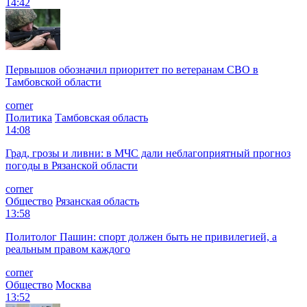
14:42
Первышов обозначил приоритет по ветеранам СВО в
Тамбовской области
corner
Политика
Тамбовская область
14:08
Град, грозы и ливни: в МЧС дали неблагоприятный прогноз
погоды в Рязанской области
corner
Общество
Рязанская область
13:58
Политолог Пашин: спорт должен быть не привилегией, а
реальным правом каждого
corner
Общество
Москва
13:52