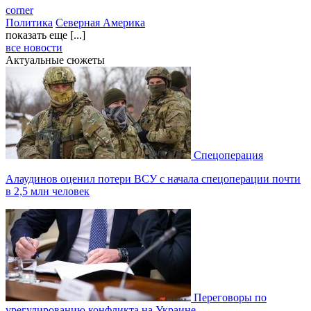
corner
Политика
Северная Америка
показать еще [...]
все новости
Актуальные сюжеты
Спецоперация
Алаудинов оценил потери ВСУ с начала спецоперации почти
в 2,5 млн человек
Переговоры по
урегулированию конфликта на Украине