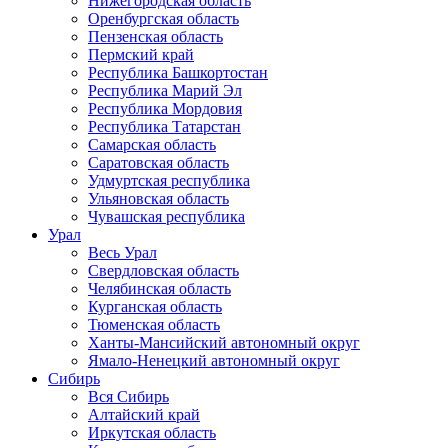
Нижегородская область
Оренбургская область
Пензенская область
Пермский край
Республика Башкортостан
Республика Марий Эл
Республика Мордовия
Республика Татарстан
Самарская область
Саратовская область
Удмуртская республика
Ульяновская область
Чувашская республика
Урал
Весь Урал
Свердловская область
Челябинская область
Курганская область
Тюменская область
Ханты-Мансийский автономный округ
Ямало-Ненецкий автономный округ
Сибирь
Вся Сибирь
Алтайский край
Иркутская область