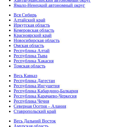
Ханты-Мансийский автономный округ
Ямало-Ненецкий автономный округ
Вся Сибирь
Алтайский край
Иркутская область
Кемеровская область
Красноярский край
Новосибирская область
Омская область
Республика Алтай
Республика Тыва
Республика Хакасия
Томская область
Весь Кавказ
Республика Дагестан
Республика Ингушетия
Республика Кабардино-Балкария
Республика Карачаево-Черкесия
Республика Чечня
Северная Осетия – Алания
Ставропольский край
Весь Дальний Восток
Амурская область