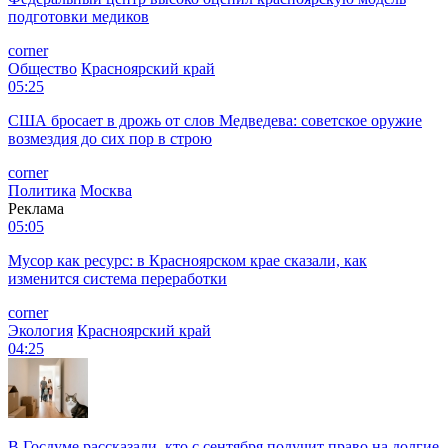
подготовки медиков
corner
Общество
Красноярский край
05:25
США бросает в дрожь от слов Медведева: советское оружие
возмездия до сих пор в строю
corner
Политика
Москва
Реклама
05:05
Мусор как ресурс: в Красноярском крае сказали, как
изменится система переработки
corner
Экология
Красноярский край
04:25
В Госдуме рассказали, кто с сентября получит право на долгие