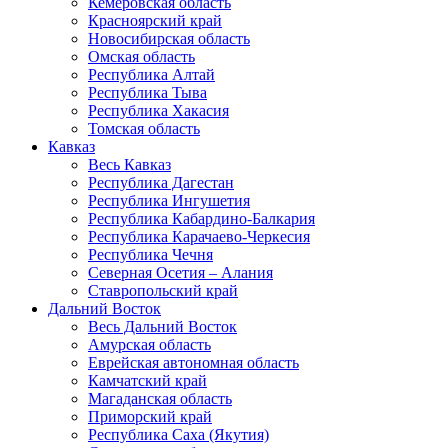
Кемеровская область
Красноярский край
Новосибирская область
Омская область
Республика Алтай
Республика Тыва
Республика Хакасия
Томская область
Кавказ
Весь Кавказ
Республика Дагестан
Республика Ингушетия
Республика Кабардино-Балкария
Республика Карачаево-Черкесия
Республика Чечня
Северная Осетия – Алания
Ставропольский край
Дальний Восток
Весь Дальний Восток
Амурская область
Еврейская автономная область
Камчатский край
Магаданская область
Приморский край
Республика Саха (Якутия)