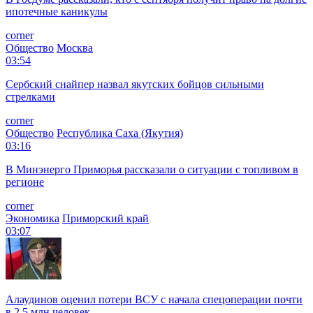
ипотечные каникулы
corner
Общество
Москва
03:54
Сербский снайпер назвал якутских бойцов сильными
стрелками
corner
Общество
Республика Саха (Якутия)
03:16
В Минэнерго Приморья рассказали о ситуации с топливом в
регионе
corner
Экономика
Приморский край
03:07
Алаудинов оценил потери ВСУ с начала спецоперации почти
в 2,5 млн человек