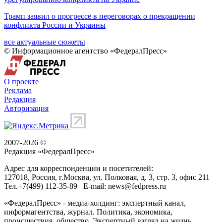
Трамп заявил о прогрессе в переговорах о прекращении
конфликта России и Украины
все актуальные сюжеты
© Информационное агентство «ФедералПресс»
О проекте
Реклама
Редакция
Авторизация
2007-2026 ©
Редакция «
ФедералПресс
»
Адрес для корреспонденции и посетителей:
127018
, Россия, г.
Москва
,
ул. Полковая, д. 3, стр. 3
, офис 211
Тел.
+7(499) 112-35-89
E-mail:
news@fedpress.ru
«ФедералПресс» - медиа-холдинг: экспертный канал,
информагентства, журнал. Политика, экономика,
происшествия, общество. Экспертный взгляд на жизнь