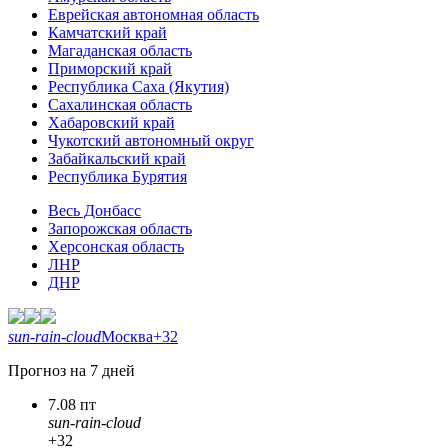
Еврейская автономная область
Камчатский край
Магаданская область
Приморский край
Республика Саха (Якутия)
Сахалинская область
Хабаровский край
Чукотский автономный округ
Забайкальский край
Республика Бурятия
Весь Донбасс
Запорожская область
Херсонская область
ЛНР
ДНР
sun-rain-cloud
Москва
+32
Прогноз на 7 дней
7.08 пт
sun-rain-cloud
+32