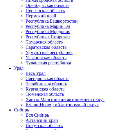
Нижегородская область
Оренбургская область
Пензенская область
Пермский край
Республика Башкортостан
Республика Марий Эл
Республика Мордовия
Республика Татарстан
Самарская область
Саратовская область
Удмуртская республика
Ульяновская область
Чувашская республика
Урал
Весь Урал
Свердловская область
Челябинская область
Курганская область
Тюменская область
Ханты-Мансийский автономный округ
Ямало-Ненецкий автономный округ
Сибирь
Вся Сибирь
Алтайский край
Иркутская область