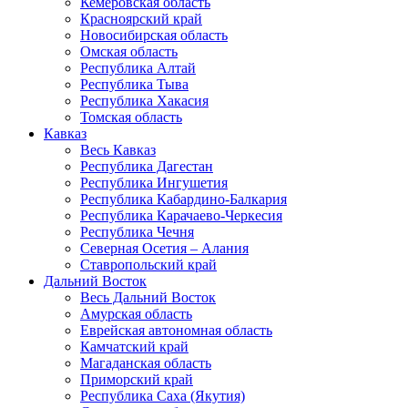
Кемеровская область
Красноярский край
Новосибирская область
Омская область
Республика Алтай
Республика Тыва
Республика Хакасия
Томская область
Кавказ
Весь Кавказ
Республика Дагестан
Республика Ингушетия
Республика Кабардино-Балкария
Республика Карачаево-Черкесия
Республика Чечня
Северная Осетия – Алания
Ставропольский край
Дальний Восток
Весь Дальний Восток
Амурская область
Еврейская автономная область
Камчатский край
Магаданская область
Приморский край
Республика Саха (Якутия)