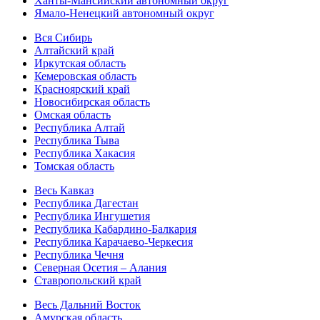
Ханты-Мансийский автономный округ
Ямало-Ненецкий автономный округ
Вся Сибирь
Алтайский край
Иркутская область
Кемеровская область
Красноярский край
Новосибирская область
Омская область
Республика Алтай
Республика Тыва
Республика Хакасия
Томская область
Весь Кавказ
Республика Дагестан
Республика Ингушетия
Республика Кабардино-Балкария
Республика Карачаево-Черкесия
Республика Чечня
Северная Осетия – Алания
Ставропольский край
Весь Дальний Восток
Амурская область