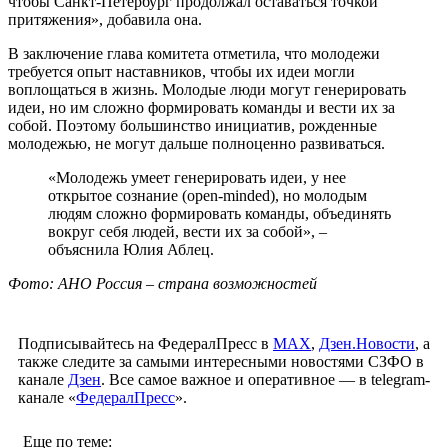
чтобы Санкт-Петербург продолжал оставаться точкой
притяжения», добавила она.
В заключение глава комитета отметила, что молодежи
требуется опыт наставников, чтобы их идеи могли
воплощаться в жизнь. Молодые люди могут генерировать
идеи, но им сложно формировать команды и вести их за
собой. Поэтому большинство инициатив, рожденные
молодежью, не могут дальше полноценно развиваться.
«Молодежь умеет генерировать идеи, у нее
открытое сознание (open-minded), но молодым
людям сложно формировать команды, объединять
вокруг себя людей, вести их за собой», –
объяснила Юлия Аблец.
Фото: АНО Россия – страна возможностей
Подписывайтесь на ФедералПресс в
МАХ
,
Дзен.Новости
, а
также следите за самыми интересными новостями СЗФО в
канале
Дзен
. Все самое важное и оперативное — в telegram-
канале «
ФедералПресс
».
Еще по теме: