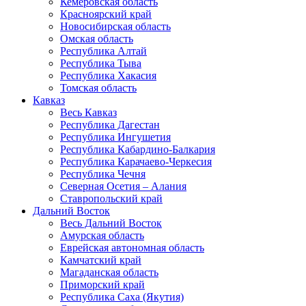
Кемеровская область
Красноярский край
Новосибирская область
Омская область
Республика Алтай
Республика Тыва
Республика Хакасия
Томская область
Кавказ
Весь Кавказ
Республика Дагестан
Республика Ингушетия
Республика Кабардино-Балкария
Республика Карачаево-Черкесия
Республика Чечня
Северная Осетия – Алания
Ставропольский край
Дальний Восток
Весь Дальний Восток
Амурская область
Еврейская автономная область
Камчатский край
Магаданская область
Приморский край
Республика Саха (Якутия)