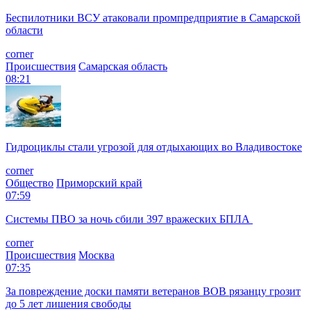
Беспилотники ВСУ атаковали промпредприятие в Самарской
области
corner
Происшествия
Самарская область
08:21
Гидроциклы стали угрозой для отдыхающих во Владивостоке
corner
Общество
Приморский край
07:59
Системы ПВО за ночь сбили 397 вражеских БПЛА
corner
Происшествия
Москва
07:35
За повреждение доски памяти ветеранов ВОВ рязанцу грозит
до 5 лет лишения свободы