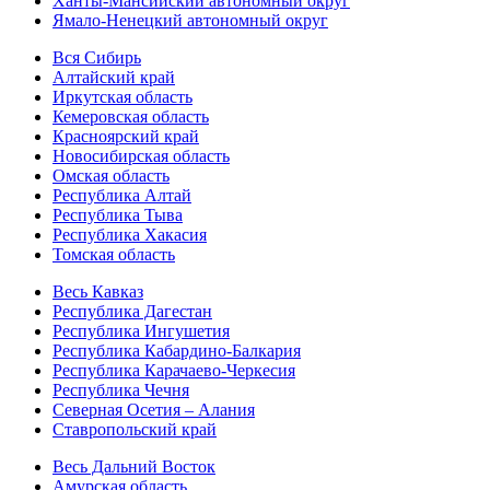
Ханты-Мансийский автономный округ
Ямало-Ненецкий автономный округ
Вся Сибирь
Алтайский край
Иркутская область
Кемеровская область
Красноярский край
Новосибирская область
Омская область
Республика Алтай
Республика Тыва
Республика Хакасия
Томская область
Весь Кавказ
Республика Дагестан
Республика Ингушетия
Республика Кабардино-Балкария
Республика Карачаево-Черкесия
Республика Чечня
Северная Осетия – Алания
Ставропольский край
Весь Дальний Восток
Амурская область