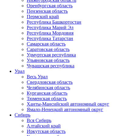
Нижегородская область
Оренбургская область
Пензенская область
Пермский край
Республика Башкортостан
Республика Марий Эл
Республика Мордовия
Республика Татарстан
Самарская область
Саратовская область
Удмуртская республика
Ульяновская область
Чувашская республика
Урал
Весь Урал
Свердловская область
Челябинская область
Курганская область
Тюменская область
Ханты-Мансийский автономный округ
Ямало-Ненецкий автономный округ
Сибирь
Вся Сибирь
Алтайский край
Иркутская область