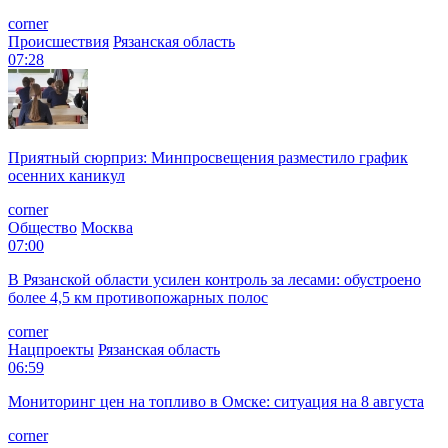
corner
Происшествия
Рязанская область
07:28
Приятный сюрприз: Минпросвещения разместило график
осенних каникул
corner
Общество
Москва
07:00
В Рязанской области усилен контроль за лесами: обустроено
более 4,5 км противопожарных полос
corner
Нацпроекты
Рязанская область
06:59
Мониторинг цен на топливо в Омске: ситуация на 8 августа
corner