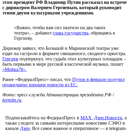
этом президент РФ Владимир Путин рассказал на встрече
с дирижером Валерием Гергиевым, который руководит
этими двумя культурными учреждениями.
«Важно, чтобы вам сил хватило на два таких
театра», – добавил
глава государства
, обращаясь к
Гергиеву.
Дирижер заявил, что Большой и Мариинский театры уже
ездят на гастроли в формате смешанного, сводного оркестра.
Гергиев
подчеркнул, что судьба этих культурных площадок –
быть первыми в мире русской классической музыки, пишет
«Мойка78».
Ранее «ФедералПресс» писал, что
Путин в феврале получил
неожиданно хорошие новости из ЕС.
Фото: пресс-служба Администрации президента РФ /
kremlin.ru
Подписывайтесь на ФедералПресс в
МАХ
,
Дзен.Новости
, а
также следите за самыми интересными новостями СЗФО в
канале
Дзен
. Все самое важное и оперативное — в telegram-