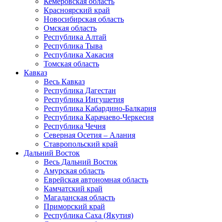
Кемеровская область
Красноярский край
Новосибирская область
Омская область
Республика Алтай
Республика Тыва
Республика Хакасия
Томская область
Кавказ
Весь Кавказ
Республика Дагестан
Республика Ингушетия
Республика Кабардино-Балкария
Республика Карачаево-Черкесия
Республика Чечня
Северная Осетия – Алания
Ставропольский край
Дальний Восток
Весь Дальний Восток
Амурская область
Еврейская автономная область
Камчатский край
Магаданская область
Приморский край
Республика Саха (Якутия)