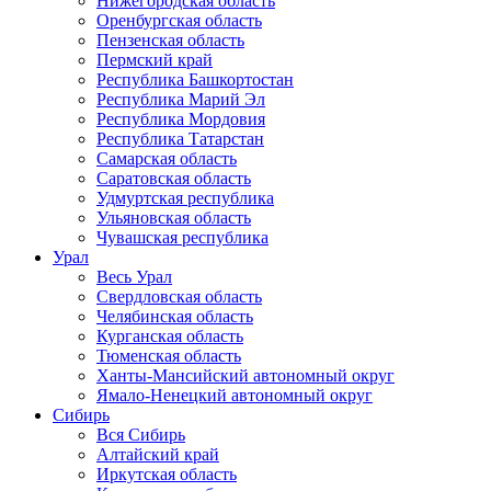
Нижегородская область
Оренбургская область
Пензенская область
Пермский край
Республика Башкортостан
Республика Марий Эл
Республика Мордовия
Республика Татарстан
Самарская область
Саратовская область
Удмуртская республика
Ульяновская область
Чувашская республика
Урал
Весь Урал
Свердловская область
Челябинская область
Курганская область
Тюменская область
Ханты-Мансийский автономный округ
Ямало-Ненецкий автономный округ
Сибирь
Вся Сибирь
Алтайский край
Иркутская область