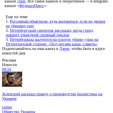
канале
Дзен
. Все самое важное и оперативное — в telegram-
канале «
ФедералПресс
».
Еще по теме:
1.
Россиянам объяснили, куда жаловаться, если во дворах
не убирают снег
2.
Петербургский синоптик рассказал, когда город
накроет очередной снежный циклон
3.
Петербуржцы жалуются на плохую уборку улиц на
Петроградской стороне: «Под ногами каша, слякоть»
Подписывайтесь на наш канал в
Дзене
, чтобы быть в курсе
новостей дня.
Реклама
Новости
09:16
Зеленский раскрыл правду о производстве баллистики на
Украине
corner
Общество
Украина