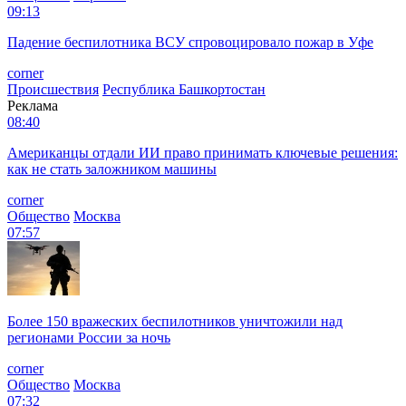
09:13
Падение беспилотника ВСУ спровоцировало пожар в Уфе
corner
Происшествия
Республика Башкортостан
Реклама
08:40
Американцы отдали ИИ право принимать ключевые решения:
как не стать заложником машины
corner
Общество
Москва
07:57
Более 150 вражеских беспилотников уничтожили над
регионами России за ночь
corner
Общество
Москва
07:32