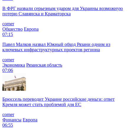
В ФРГ назвали серьезным ударом для Украины возможную
потерю Славянска и Краматорска
corner
Общество
Европа
07:15
Павел Малков назвал Южный обход Рязани одним из
ключевых инфраструктурных проектов региона
corner
Экономика
Рязанская область
07:06
Брюссель переводит Украине российские деньги: ответ
Кремля может стать проблемой для EC
corner
Финансы
Европа
06:55