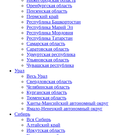
Нижегородская область
Оренбургская область
Пензенская область
Пермский край
Республика Башкортостан
Республика Марий Эл
Республика Мордовия
Республика Татарстан
Самарская область
Саратовская область
Удмуртская республика
Ульяновская область
Чувашская республика
Урал
Весь Урал
Свердловская область
Челябинская область
Курганская область
Тюменская область
Ханты-Мансийский автономный округ
Ямало-Ненецкий автономный округ
Сибирь
Вся Сибирь
Алтайский край
Иркутская область