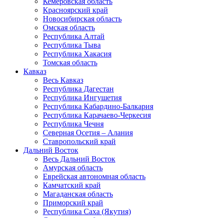
Кемеровская область
Красноярский край
Новосибирская область
Омская область
Республика Алтай
Республика Тыва
Республика Хакасия
Томская область
Кавказ
Весь Кавказ
Республика Дагестан
Республика Ингушетия
Республика Кабардино-Балкария
Республика Карачаево-Черкесия
Республика Чечня
Северная Осетия – Алания
Ставропольский край
Дальний Восток
Весь Дальний Восток
Амурская область
Еврейская автономная область
Камчатский край
Магаданская область
Приморский край
Республика Саха (Якутия)