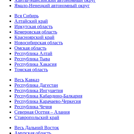
Ханты-Мансийский автономный округ
Ямало-Ненецкий автономный округ
Вся Сибирь
Алтайский край
Иркутская область
Кемеровская область
Красноярский край
Новосибирская область
Омская область
Республика Алтай
Республика Тыва
Республика Хакасия
Томская область
Весь Кавказ
Республика Дагестан
Республика Ингушетия
Республика Кабардино-Балкария
Республика Карачаево-Черкесия
Республика Чечня
Северная Осетия – Алания
Ставропольский край
Весь Дальний Восток
Амурская область