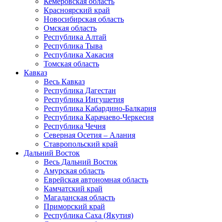
Кемеровская область
Красноярский край
Новосибирская область
Омская область
Республика Алтай
Республика Тыва
Республика Хакасия
Томская область
Кавказ
Весь Кавказ
Республика Дагестан
Республика Ингушетия
Республика Кабардино-Балкария
Республика Карачаево-Черкесия
Республика Чечня
Северная Осетия – Алания
Ставропольский край
Дальний Восток
Весь Дальний Восток
Амурская область
Еврейская автономная область
Камчатский край
Магаданская область
Приморский край
Республика Саха (Якутия)