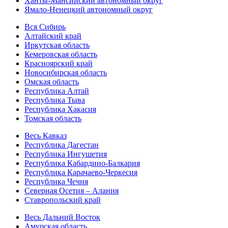
Ханты-Мансийский автономный округ
Ямало-Ненецкий автономный округ
Вся Сибирь
Алтайский край
Иркутская область
Кемеровская область
Красноярский край
Новосибирская область
Омская область
Республика Алтай
Республика Тыва
Республика Хакасия
Томская область
Весь Кавказ
Республика Дагестан
Республика Ингушетия
Республика Кабардино-Балкария
Республика Карачаево-Черкесия
Республика Чечня
Северная Осетия – Алания
Ставропольский край
Весь Дальний Восток
Амурская область