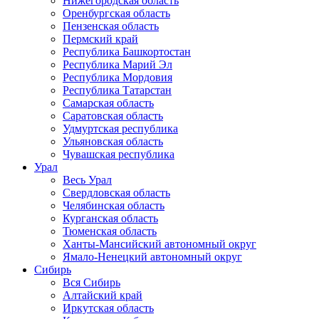
Нижегородская область
Оренбургская область
Пензенская область
Пермский край
Республика Башкортостан
Республика Марий Эл
Республика Мордовия
Республика Татарстан
Самарская область
Саратовская область
Удмуртская республика
Ульяновская область
Чувашская республика
Урал
Весь Урал
Свердловская область
Челябинская область
Курганская область
Тюменская область
Ханты-Мансийский автономный округ
Ямало-Ненецкий автономный округ
Сибирь
Вся Сибирь
Алтайский край
Иркутская область