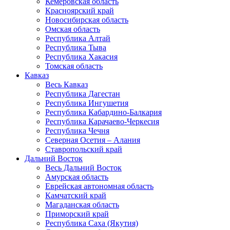
Кемеровская область
Красноярский край
Новосибирская область
Омская область
Республика Алтай
Республика Тыва
Республика Хакасия
Томская область
Кавказ
Весь Кавказ
Республика Дагестан
Республика Ингушетия
Республика Кабардино-Балкария
Республика Карачаево-Черкесия
Республика Чечня
Северная Осетия – Алания
Ставропольский край
Дальний Восток
Весь Дальний Восток
Амурская область
Еврейская автономная область
Камчатский край
Магаданская область
Приморский край
Республика Саха (Якутия)