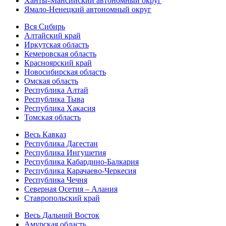
Ханты-Мансийский автономный округ
Ямало-Ненецкий автономный округ
Вся Сибирь
Алтайский край
Иркутская область
Кемеровская область
Красноярский край
Новосибирская область
Омская область
Республика Алтай
Республика Тыва
Республика Хакасия
Томская область
Весь Кавказ
Республика Дагестан
Республика Ингушетия
Республика Кабардино-Балкария
Республика Карачаево-Черкесия
Республика Чечня
Северная Осетия – Алания
Ставропольский край
Весь Дальний Восток
Амурская область