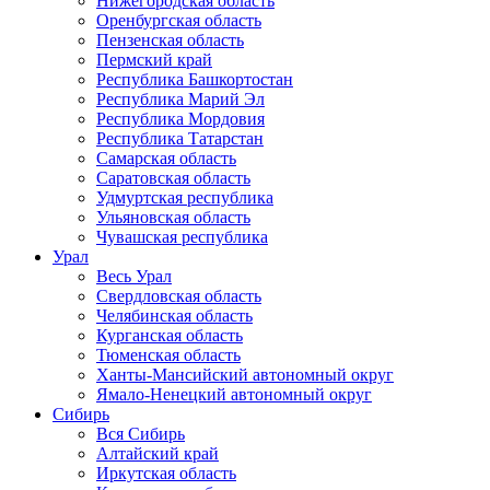
Нижегородская область
Оренбургская область
Пензенская область
Пермский край
Республика Башкортостан
Республика Марий Эл
Республика Мордовия
Республика Татарстан
Самарская область
Саратовская область
Удмуртская республика
Ульяновская область
Чувашская республика
Урал
Весь Урал
Свердловская область
Челябинская область
Курганская область
Тюменская область
Ханты-Мансийский автономный округ
Ямало-Ненецкий автономный округ
Сибирь
Вся Сибирь
Алтайский край
Иркутская область