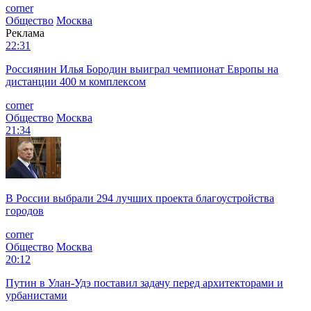
corner
Общество
Москва
Реклама
22:31
Россиянин Илья Бородин выиграл чемпионат Европы на
дистанции 400 м комплексом
corner
Общество
Москва
21:34
В России выбрали 294 лучших проекта благоустройства
городов
corner
Общество
Москва
20:12
Путин в Улан-Удэ поставил задачу перед архитекторами и
урбанистами