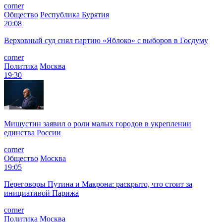
corner
Общество
Республика Бурятия
20:08
Верховный суд снял партию «Яблоко» с выборов в Госдуму
corner
Политика
Москва
19:30
Мишустин заявил о роли малых городов в укреплении
единства России
corner
Общество
Москва
19:05
Переговоры Путина и Макрона: раскрыто, что стоит за
инициативой Парижа
corner
Политика
Москва