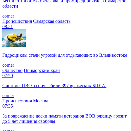
Беспилотники ВСУ атаковали промпредприятие в Самарской
области
corner
Происшествия
Самарская область
08:21
Гидроциклы стали угрозой для отдыхающих во Владивостоке
corner
Общество
Приморский край
07:59
Системы ПВО за ночь сбили 397 вражеских БПЛА
corner
Происшествия
Москва
07:35
За повреждение доски памяти ветеранов ВОВ рязанцу грозит
до 5 лет лишения свободы