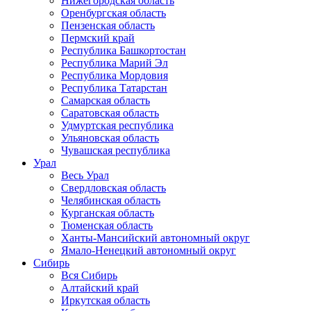
Нижегородская область
Оренбургская область
Пензенская область
Пермский край
Республика Башкортостан
Республика Марий Эл
Республика Мордовия
Республика Татарстан
Самарская область
Саратовская область
Удмуртская республика
Ульяновская область
Чувашская республика
Урал
Весь Урал
Свердловская область
Челябинская область
Курганская область
Тюменская область
Ханты-Мансийский автономный округ
Ямало-Ненецкий автономный округ
Сибирь
Вся Сибирь
Алтайский край
Иркутская область