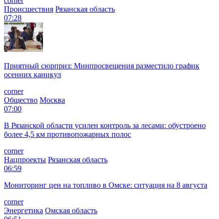
corner
Происшествия
Рязанская область
07:28
Приятный сюрприз: Минпросвещения разместило график
осенних каникул
corner
Общество
Москва
07:00
В Рязанской области усилен контроль за лесами: обустроено
более 4,5 км противопожарных полос
corner
Нацпроекты
Рязанская область
06:59
Мониторинг цен на топливо в Омске: ситуация на 8 августа
corner
Энергетика
Омская область