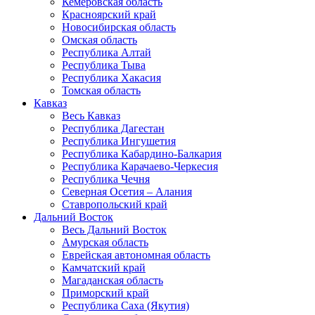
Кемеровская область
Красноярский край
Новосибирская область
Омская область
Республика Алтай
Республика Тыва
Республика Хакасия
Томская область
Кавказ
Весь Кавказ
Республика Дагестан
Республика Ингушетия
Республика Кабардино-Балкария
Республика Карачаево-Черкесия
Республика Чечня
Северная Осетия – Алания
Ставропольский край
Дальний Восток
Весь Дальний Восток
Амурская область
Еврейская автономная область
Камчатский край
Магаданская область
Приморский край
Республика Саха (Якутия)