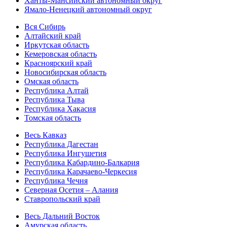
Ханты-Мансийский автономный округ
Ямало-Ненецкий автономный округ
Вся Сибирь
Алтайский край
Иркутская область
Кемеровская область
Красноярский край
Новосибирская область
Омская область
Республика Алтай
Республика Тыва
Республика Хакасия
Томская область
Весь Кавказ
Республика Дагестан
Республика Ингушетия
Республика Кабардино-Балкария
Республика Карачаево-Черкесия
Республика Чечня
Северная Осетия – Алания
Ставропольский край
Весь Дальний Восток
Амурская область