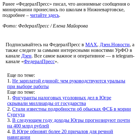
Ранее «ФедералПресс» писал, что анонимные сообщения о
минировании пронеслись по школам в Нижневартовске,
подробнее –
читайте здесь
.
Фото: ФедералПресс / Елена Майорова
Подписывайтесь на ФедералПресс в
МАХ
,
Дзен.Новости
, а
также следите за самыми интересными новостями УрФО в
канале
Дзен
. Все самое важное и оперативное — в telegram-
канале «
ФедералПресс
».
Еще по теме:
1.
Не зарплатой единой: чем руководствуются уральцы
при выборе работы
Еще по теме:
1.
Фигуранты налоговых уголовных дел в Югре
скрывали миллиарды от государства
2.
Стали известны подробности об обысках ФСБ в мэрии
Сургута
3.
В следующем году доходы Югры прогнозируют почти
на 400 млрд рублей
4.
В Югре обновят более 20 причалов для речной
навигации