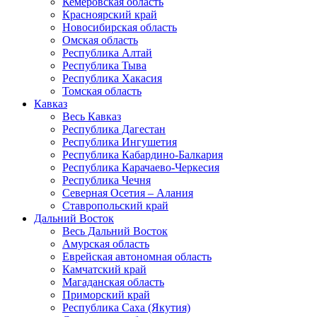
Кемеровская область
Красноярский край
Новосибирская область
Омская область
Республика Алтай
Республика Тыва
Республика Хакасия
Томская область
Кавказ
Весь Кавказ
Республика Дагестан
Республика Ингушетия
Республика Кабардино-Балкария
Республика Карачаево-Черкесия
Республика Чечня
Северная Осетия – Алания
Ставропольский край
Дальний Восток
Весь Дальний Восток
Амурская область
Еврейская автономная область
Камчатский край
Магаданская область
Приморский край
Республика Саха (Якутия)