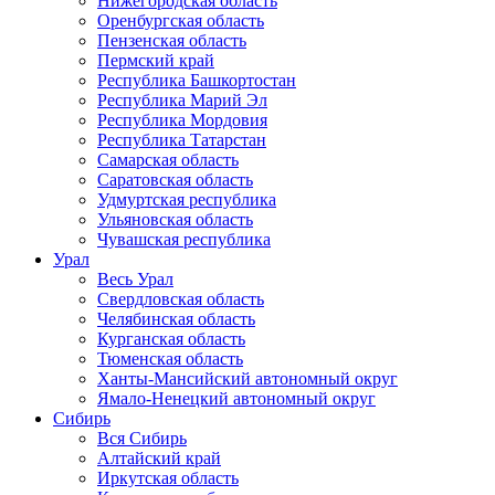
Нижегородская область
Оренбургская область
Пензенская область
Пермский край
Республика Башкортостан
Республика Марий Эл
Республика Мордовия
Республика Татарстан
Самарская область
Саратовская область
Удмуртская республика
Ульяновская область
Чувашская республика
Урал
Весь Урал
Свердловская область
Челябинская область
Курганская область
Тюменская область
Ханты-Мансийский автономный округ
Ямало-Ненецкий автономный округ
Сибирь
Вся Сибирь
Алтайский край
Иркутская область