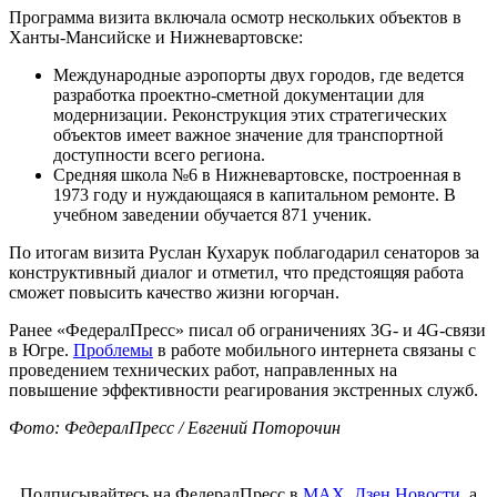
Программа визита включала осмотр нескольких объектов в
Ханты-Мансийске и Нижневартовске:
Международные аэропорты двух городов, где ведется
разработка проектно-сметной документации для
модернизации. Реконструкция этих стратегических
объектов имеет важное значение для транспортной
доступности всего региона.
Средняя школа №6 в Нижневартовске, построенная в
1973 году и нуждающаяся в капитальном ремонте. В
учебном заведении обучается 871 ученик.
По итогам визита Руслан Кухарук поблагодарил сенаторов за
конструктивный диалог и отметил, что предстоящяя работа
сможет повысить качество жизни югорчан.
Ранее «ФедералПресс» писал об ограничениях 3G- и 4G-связи
в Югре.
Проблемы
в работе мобильного интернета связаны с
проведением технических работ, направленных на
повышение эффективности реагирования экстренных служб.
Фото: ФедералПресс / Евгений Поторочин
Подписывайтесь на ФедералПресс в
МАХ
,
Дзен.Новости
, а