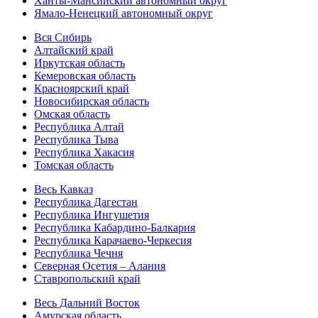
Ханты-Мансийский автономный округ
Ямало-Ненецкий автономный округ
Вся Сибирь
Алтайский край
Иркутская область
Кемеровская область
Красноярский край
Новосибирская область
Омская область
Республика Алтай
Республика Тыва
Республика Хакасия
Томская область
Весь Кавказ
Республика Дагестан
Республика Ингушетия
Республика Кабардино-Балкария
Республика Карачаево-Черкесия
Республика Чечня
Северная Осетия – Алания
Ставропольский край
Весь Дальний Восток
Амурская область