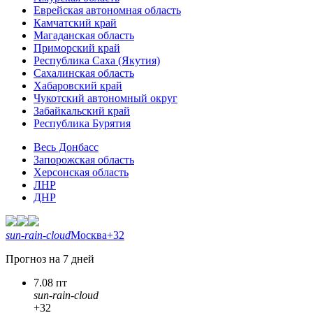
Еврейская автономная область
Камчатский край
Магаданская область
Приморский край
Республика Саха (Якутия)
Сахалинская область
Хабаровский край
Чукотский автономный округ
Забайкальский край
Республика Бурятия
Весь Донбасс
Запорожская область
Херсонская область
ЛНР
ДНР
sun-rain-cloud
Москва
+32
Прогноз на 7 дней
7.08 пт
sun-rain-cloud
+32