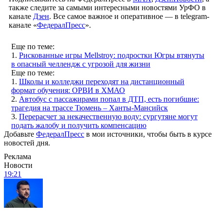
также следите за самыми интересными новостями УрФО в
канале
Дзен
. Все самое важное и оперативное — в telegram-
канале «
ФедералПресс
».
Еще по теме:
1.
Рискованные игры Mellstroy: подростки Югры втянуты
в опасный челлендж с угрозой для жизни
Еще по теме:
1.
Школы и колледжи переходят на дистанционный
формат обучения: ОРВИ в ХМАО
2.
Автобус с пассажирами попал в ДТП, есть погибшие:
трагедия на трассе Тюмень – Ханты-Мансийск
3.
Перерасчет за некачественную воду: сургутяне могут
подать жалобу и получить компенсацию
Добавьте
ФедералПресс
в мои источники, чтобы быть в курсе
новостей дня.
Реклама
Новости
19:21