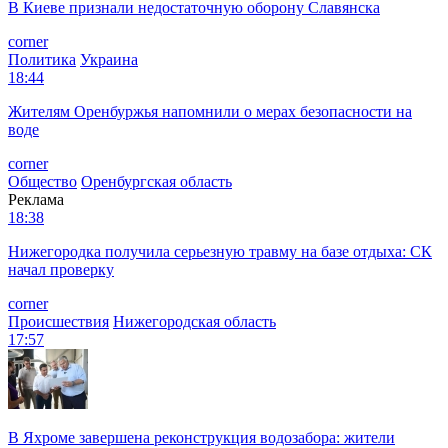
В Киеве признали недостаточную оборону Славянска
corner
Политика
Украина
18:44
Жителям Оренбуржья напомнили о мерах безопасности на
воде
corner
Общество
Оренбургская область
Реклама
18:38
Нижегородка получила серьезную травму на базе отдыха: СК
начал проверку
corner
Происшествия
Нижегородская область
17:57
В Яхроме завершена реконструкция водозабора: жители