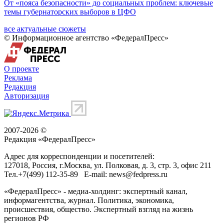
От «пояса безопасности» до социальных проблем: ключевые
темы губернаторских выборов в ЦФО
все актуальные сюжеты
© Информационное агентство «ФедералПресс»
О проекте
Реклама
Редакция
Авторизация
2007-2026 ©
Редакция «
ФедералПресс
»
Адрес для корреспонденции и посетителей:
127018
, Россия, г.
Москва
,
ул. Полковая, д. 3, стр. 3
, офис 211
Тел.
+7(499) 112-35-89
E-mail:
news@fedpress.ru
«ФедералПресс» - медиа-холдинг: экспертный канал,
информагентства, журнал. Политика, экономика,
происшествия, общество. Экспертный взгляд на жизнь
регионов РФ