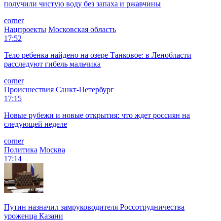
получили чистую воду без запаха и ржавчины
corner
Нацпроекты
Московская область
17:52
Тело ребенка найдено на озере Танковое: в Ленобласти
расследуют гибель мальчика
corner
Происшествия
Санкт-Петербург
17:15
Новые рубежи и новые открытия: что ждет россиян на
следующей неделе
corner
Политика
Москва
17:14
Путин назначил замруководителя Россотрудничества
уроженца Казани