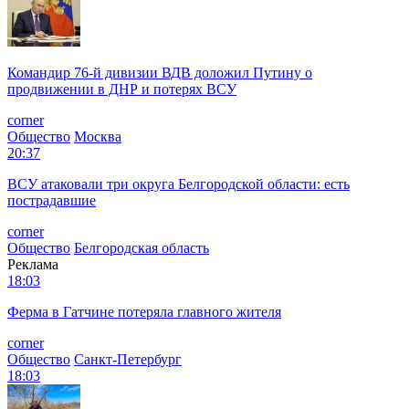
Командир 76-й дивизии ВДВ доложил Путину о
продвижении в ДНР и потерях ВСУ
corner
Общество
Москва
20:37
ВСУ атаковали три округа Белгородской области: есть
пострадавшие
corner
Общество
Белгородская область
Реклама
18:03
Ферма в Гатчине потеряла главного жителя
corner
Общество
Санкт-Петербург
18:03