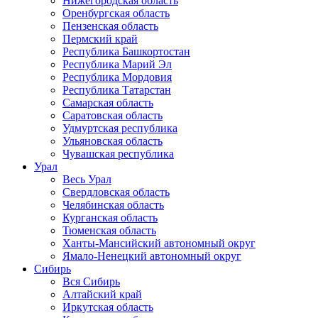
Нижегородская область
Оренбургская область
Пензенская область
Пермский край
Республика Башкортостан
Республика Марий Эл
Республика Мордовия
Республика Татарстан
Самарская область
Саратовская область
Удмуртская республика
Ульяновская область
Чувашская республика
Урал
Весь Урал
Свердловская область
Челябинская область
Курганская область
Тюменская область
Ханты-Мансийский автономный округ
Ямало-Ненецкий автономный округ
Сибирь
Вся Сибирь
Алтайский край
Иркутская область