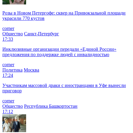
Розы в Новом Петергофе: сквер на Привокзальной площади
украсили 770 кустов
corner
Общество
Санкт-Петербург
17:33
Инклюзивные организации передали «Единой России»
предложения по поддержке людей с инвалидностью
corner
Политика
Москва
17:24
Участникам массовой драки с иностранцами в Уфе вынесли
приговор
corner
Общество
Республика Башкортостан
17:12