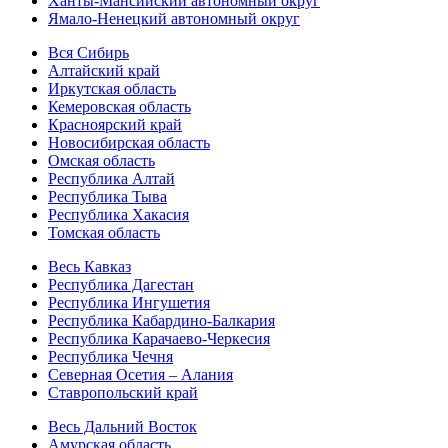
Ханты-Мансийский автономный округ
Ямало-Ненецкий автономный округ
Вся Сибирь
Алтайский край
Иркутская область
Кемеровская область
Красноярский край
Новосибирская область
Омская область
Республика Алтай
Республика Тыва
Республика Хакасия
Томская область
Весь Кавказ
Республика Дагестан
Республика Ингушетия
Республика Кабардино-Балкария
Республика Карачаево-Черкесия
Республика Чечня
Северная Осетия – Алания
Ставропольский край
Весь Дальний Восток
Амурская область