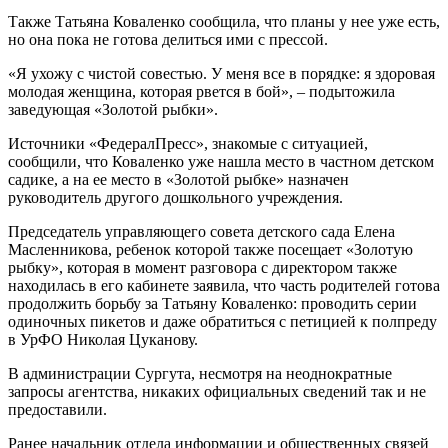
Также Татьяна Коваленко сообщила, что планы у нее уже есть,
но она пока не готова делиться ими с прессой.
«Я ухожу с чистой совестью. У меня все в порядке: я здоровая
молодая женщина, которая рвется в бой», – подытожила
заведующая «Золотой рыбки».
Источники «ФедералПресс», знакомые с ситуацией,
сообщили, что Коваленко уже нашла место в частном детском
садике, а на ее место в «Золотой рыбке» назначен
руководитель другого дошкольного учреждения.
Председатель управляющего совета детского сада Елена
Масленникова, ребенок которой также посещает «Золотую
рыбку», которая в момент разговора с директором также
находилась в его кабинете заявила, что часть родителей готова
продолжить борьбу за Татьяну Коваленко: проводить серии
одиночных пикетов и даже обратиться с петицией к полпреду
в УрФО Николая Цуканову.
В администрации Сургута, несмотря на неоднократные
запросы агентства, никаких официальных сведений так и не
предоставили.
Ранее начальник отдела информации и общественных связей