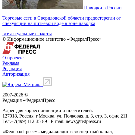
Паводки в России
Торговые сети в Свердловской области предостерегли от
спекуляции на питьевой воде в зоне паводка
все актуальные сюжеты
© Информационное агентство «ФедералПресс»
О проекте
Реклама
Редакция
Авторизация
2007-2026 ©
Редакция «
ФедералПресс
»
Адрес для корреспонденции и посетителей:
127018
, Россия, г.
Москва
,
ул. Полковая, д. 3, стр. 3
, офис 211
Тел.
+7(499) 112-35-89
E-mail:
news@fedpress.ru
«ФедералПресс» - медиа-холдинг: экспертный канал,