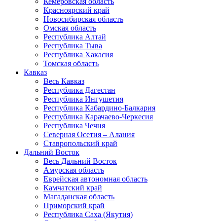
Кемеровская область
Красноярский край
Новосибирская область
Омская область
Республика Алтай
Республика Тыва
Республика Хакасия
Томская область
Кавказ
Весь Кавказ
Республика Дагестан
Республика Ингушетия
Республика Кабардино-Балкария
Республика Карачаево-Черкесия
Республика Чечня
Северная Осетия – Алания
Ставропольский край
Дальний Восток
Весь Дальний Восток
Амурская область
Еврейская автономная область
Камчатский край
Магаданская область
Приморский край
Республика Саха (Якутия)