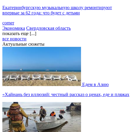
Екатеринбургскую музыкальную школу ремонтируют
впервые за 62 года: что будет с детьми
corner
Экономика
Свердловская область
показать еще [...]
все новости
Актуальные сюжеты
Едем в Азию
«Хайнань без иллюзий: честный рассказ о ценах, еде и пляжах