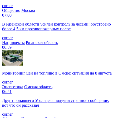
corner
Общество
Москва
07:00
В Рязанской области усилен контроль за лесами: обустроено
более 4,5 км противопожарных полос
corner
Нацпроекты
Рязанская область
06:59
Мониторинг цен на топливо в Омске: ситуация на 8 августа
corner
Энергетика
Омская область
06:51
Друг пропавшего Усольцева получил странное сообщение:
вот что он рассказал
corner