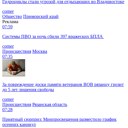
Гидроциклы стали угрозой для отдыхающих во Владивостоке
corner
Общество
Приморский край
Реклама
07:59
Системы ПВО за ночь сбили 397 вражеских БПЛА
corner
Происшествия
Москва
07:35
За повреждение доски памяти ветеранов ВОВ рязанцу грозит
до 5 лет лишения свободы
corner
Происшествия
Рязанская область
07:28
Приятный сюрприз: Минпросвещения разместило график
осенних каникул