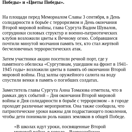
Победы» и «Цветы Победы».
На площади перед Мемориалом Славы 3 сентября, в День
солидарности в борьбе с терроризмом и День окончания
Второй мировой войны, глава Сургута Вадим Шувалов,
сотрудники силовых структур и военно-патриотических
клубов возложили цветы к Вечному огню. Собравшиеся
почтили минутой молчания память тех, кто стал жертвой
бесчеловечных террористических атак.
Затем участники акции посетили речной порт, где у
памятного обелиска «Сургутянам, ушедшим на фронт в 1941-
1945 годы» возложили цветы в память об окончании Второй
мировой войны. Под залпы оружейного салюта на воду
спустили венки в память о погибших солдатах.
Заместитель главы Сургута Анна Томазова отметила, что в
рамках двух событий – Дня окончания Второй мировой
войны и Дня солидарности в борьбе с терроризмом – в городе
проходят различные мероприятия. Она также сообщила, что
патриотические уроки важны для подрастающего поколения,
чтобы дети понимали роль наших земляков в общей Победе.
«В школах идут уроки, посвященные Второй
мировой войне, в городе – Всероссийские