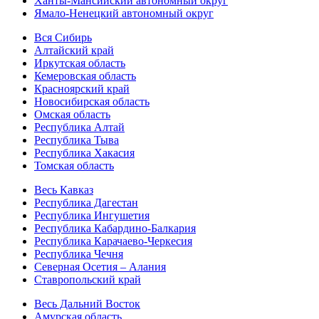
Ханты-Мансийский автономный округ
Ямало-Ненецкий автономный округ
Вся Сибирь
Алтайский край
Иркутская область
Кемеровская область
Красноярский край
Новосибирская область
Омская область
Республика Алтай
Республика Тыва
Республика Хакасия
Томская область
Весь Кавказ
Республика Дагестан
Республика Ингушетия
Республика Кабардино-Балкария
Республика Карачаево-Черкесия
Республика Чечня
Северная Осетия – Алания
Ставропольский край
Весь Дальний Восток
Амурская область