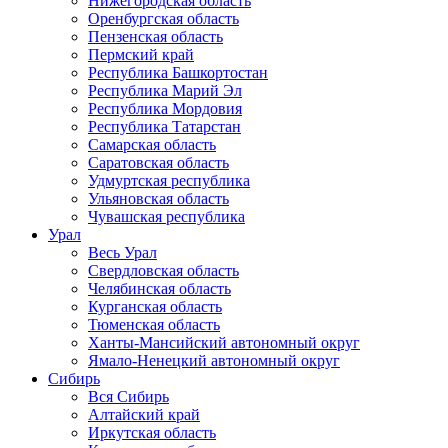
Нижегородская область
Оренбургская область
Пензенская область
Пермский край
Республика Башкортостан
Республика Марий Эл
Республика Мордовия
Республика Татарстан
Самарская область
Саратовская область
Удмуртская республика
Ульяновская область
Чувашская республика
Урал
Весь Урал
Свердловская область
Челябинская область
Курганская область
Тюменская область
Ханты-Мансийский автономный округ
Ямало-Ненецкий автономный округ
Сибирь
Вся Сибирь
Алтайский край
Иркутская область