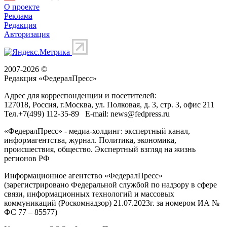
О проекте
Реклама
Редакция
Авторизация
2007-2026 ©
Редакция «
ФедералПресс
»
Адрес для корреспонденции и посетителей:
127018
, Россия, г.
Москва
,
ул. Полковая, д. 3, стр. 3
, офис 211
Тел.
+7(499) 112-35-89
E-mail:
news@fedpress.ru
«ФедералПресс» - медиа-холдинг: экспертный канал,
информагентства, журнал. Политика, экономика,
происшествия, общество. Экспертный взгляд на жизнь
регионов РФ
Информационное агентство «ФедералПресс»
(зарегистрировано Федеральной службой по надзору в сфере
связи, информационных технологий и массовых
коммуникаций (Роскомнадзор) 21.07.2023г. за номером ИА №
ФС 77 – 85577)