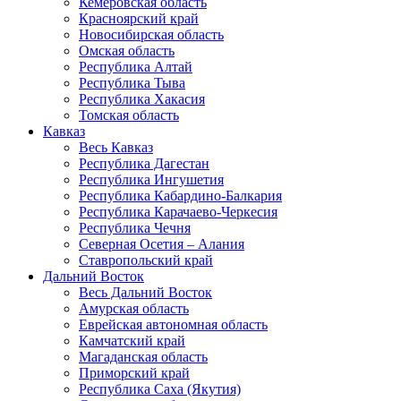
Кемеровская область
Красноярский край
Новосибирская область
Омская область
Республика Алтай
Республика Тыва
Республика Хакасия
Томская область
Кавказ
Весь Кавказ
Республика Дагестан
Республика Ингушетия
Республика Кабардино-Балкария
Республика Карачаево-Черкесия
Республика Чечня
Северная Осетия – Алания
Ставропольский край
Дальний Восток
Весь Дальний Восток
Амурская область
Еврейская автономная область
Камчатский край
Магаданская область
Приморский край
Республика Саха (Якутия)