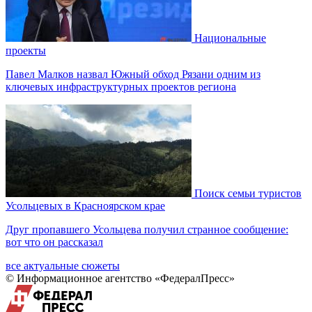
Национальные
проекты
Павел Малков назвал Южный обход Рязани одним из
ключевых инфраструктурных проектов региона
Поиск семьи туристов
Усольцевых в Красноярском крае
Друг пропавшего Усольцева получил странное сообщение:
вот что он рассказал
все актуальные сюжеты
© Информационное агентство «ФедералПресс»