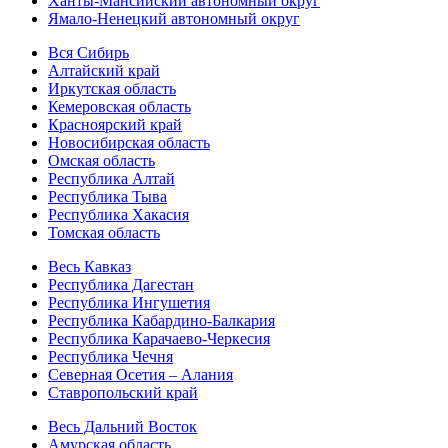
Ханты-Мансийский автономный округ
Ямало-Ненецкий автономный округ
Вся Сибирь
Алтайский край
Иркутская область
Кемеровская область
Красноярский край
Новосибирская область
Омская область
Республика Алтай
Республика Тыва
Республика Хакасия
Томская область
Весь Кавказ
Республика Дагестан
Республика Ингушетия
Республика Кабардино-Балкария
Республика Карачаево-Черкесия
Республика Чечня
Северная Осетия – Алания
Ставропольский край
Весь Дальний Восток
Амурская область