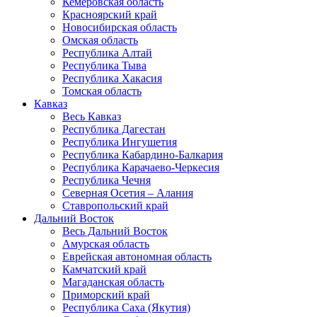
Кемеровская область
Красноярский край
Новосибирская область
Омская область
Республика Алтай
Республика Тыва
Республика Хакасия
Томская область
Кавказ
Весь Кавказ
Республика Дагестан
Республика Ингушетия
Республика Кабардино-Балкария
Республика Карачаево-Черкесия
Республика Чечня
Северная Осетия – Алания
Ставропольский край
Дальний Восток
Весь Дальний Восток
Амурская область
Еврейская автономная область
Камчатский край
Магаданская область
Приморский край
Республика Саха (Якутия)