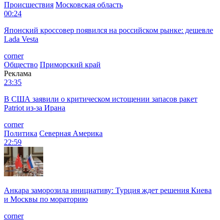
Происшествия
Московская область
00:24
Японский кроссовер появился на российском рынке: дешевле
Lada Vesta
corner
Общество
Приморский край
Реклама
23:35
В США заявили о критическом истощении запасов ракет
Patriot из-за Ирана
corner
Политика
Северная Америка
22:59
Анкара заморозила инициативу: Турция ждет решения Киева
и Москвы по мораторию
corner