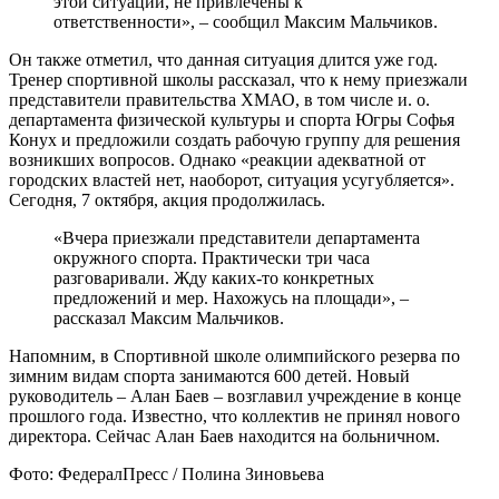
этой ситуации, не привлечены к
ответственности», – сообщил Максим Мальчиков.
Он также отметил, что данная ситуация длится уже год.
Тренер спортивной школы рассказал, что к нему приезжали
представители правительства ХМАО, в том числе и. о.
департамента физической культуры и спорта Югры Софья
Конух и предложили создать рабочую группу для решения
возникших вопросов. Однако «реакции адекватной от
городских властей нет, наоборот, ситуация усугубляется».
Сегодня, 7 октября, акция продолжилась.
«Вчера приезжали представители департамента
окружного спорта. Практически три часа
разговаривали. Жду каких-то конкретных
предложений и мер. Нахожусь на площади», –
рассказал Максим Мальчиков.
Напомним, в Спортивной школе олимпийского резерва по
зимним видам спорта занимаются 600 детей. Новый
руководитель – Алан Баев – возглавил учреждение в конце
прошлого года. Известно, что коллектив не принял нового
директора. Сейчас Алан Баев находится на больничном.
Фото: ФедералПресс / Полина Зиновьева