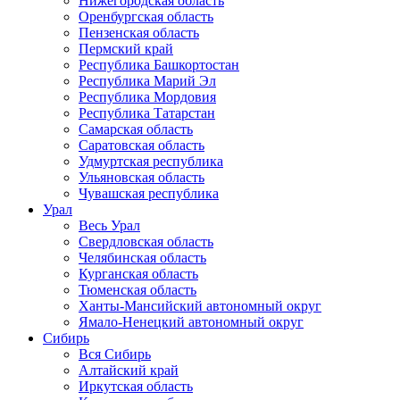
Нижегородская область
Оренбургская область
Пензенская область
Пермский край
Республика Башкортостан
Республика Марий Эл
Республика Мордовия
Республика Татарстан
Самарская область
Саратовская область
Удмуртская республика
Ульяновская область
Чувашская республика
Урал
Весь Урал
Свердловская область
Челябинская область
Курганская область
Тюменская область
Ханты-Мансийский автономный округ
Ямало-Ненецкий автономный округ
Сибирь
Вся Сибирь
Алтайский край
Иркутская область