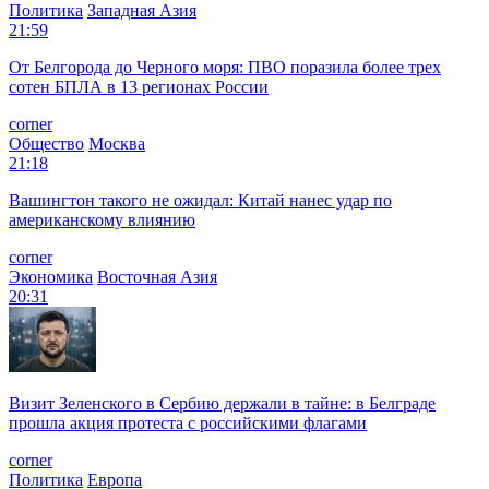
Политика
Западная Азия
21:59
От Белгорода до Черного моря: ПВО поразила более трех
сотен БПЛА в 13 регионах России
corner
Общество
Москва
21:18
Вашингтон такого не ожидал: Китай нанес удар по
американскому влиянию
corner
Экономика
Восточная Азия
20:31
Визит Зеленского в Сербию держали в тайне: в Белграде
прошла акция протеста с российскими флагами
corner
Политика
Европа