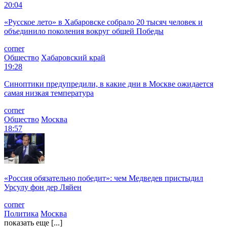
20:04
«Русское лето» в Хабаровске собрало 20 тысяч человек и
объединило поколения вокруг общей Победы
corner
Общество
Хабаровский край
19:28
Синоптики предупредили, в какие дни в Москве ожидается
самая низкая температура
corner
Общество
Москва
18:57
«Россия обязательно победит»: чем Медведев пристыдил
Урсулу фон дер Ляйен
corner
Политика
Москва
показать еще [...]