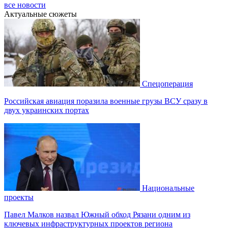
все новости
Актуальные сюжеты
Спецоперация
Российская авиация поразила военные грузы ВСУ сразу в
двух украинских портах
Национальные
проекты
Павел Малков назвал Южный обход Рязани одним из
ключевых инфраструктурных проектов региона