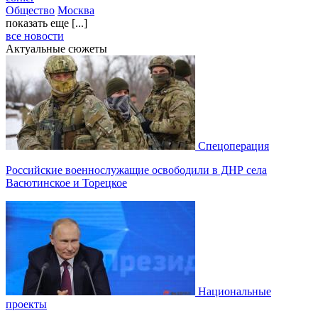
Общество
Москва
показать еще [...]
все новости
Актуальные сюжеты
Спецоперация
Российские военнослужащие освободили в ДНР села
Васютинское и Торецкое
Национальные
проекты