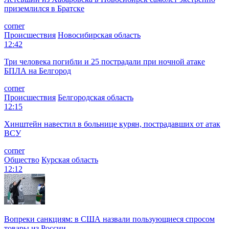
приземлился в Братске
corner
Происшествия
Новосибирская область
12:42
Три человека погибли и 25 пострадали при ночной атаке
БПЛА на Белгород
corner
Происшествия
Белгородская область
12:15
Хинштейн навестил в больнице курян, пострадавших от атак
ВСУ
corner
Общество
Курская область
12:12
Вопреки санкциям: в США назвали пользующиеся спросом
товары из России