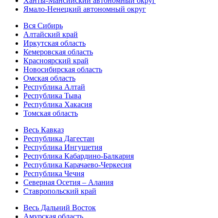
Ханты-Мансийский автономный округ
Ямало-Ненецкий автономный округ
Вся Сибирь
Алтайский край
Иркутская область
Кемеровская область
Красноярский край
Новосибирская область
Омская область
Республика Алтай
Республика Тыва
Республика Хакасия
Томская область
Весь Кавказ
Республика Дагестан
Республика Ингушетия
Республика Кабардино-Балкария
Республика Карачаево-Черкесия
Республика Чечня
Северная Осетия – Алания
Ставропольский край
Весь Дальний Восток
Амурская область