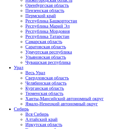
Нижегородская область
Оренбургская область
Пензенская область
Пермский край
Республика Башкортостан
Республика Марий Эл
Республика Мордовия
Республика Татарстан
Самарская область
Саратовская область
Удмуртская республика
Ульяновская область
Чувашская республика
Урал
Весь Урал
Свердловская область
Челябинская область
Курганская область
Тюменская область
Ханты-Мансийский автономный округ
Ямало-Ненецкий автономный округ
Сибирь
Вся Сибирь
Алтайский край
Иркутская область