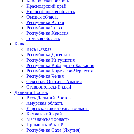
Кемеровская область
Красноярский край
Новосибирская область
Омская область
Республика Алтай
Республика Тыва
Республика Хакасия
Томская область
Кавказ
Весь Кавказ
Республика Дагестан
Республика Ингушетия
Республика Кабардино-Балкария
Республика Карачаево-Черкесия
Республика Чечня
Северная Осетия – Алания
Ставропольский край
Дальний Восток
Весь Дальний Восток
Амурская область
Еврейская автономная область
Камчатский край
Магаданская область
Приморский край
Республика Саха (Якутия)