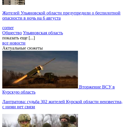
Жителей Ульяновской области предупредили о беспилотной
опасности в ночь на 6 августа
corner
Общество
Ульяновская область
показать еще [...]
все новости
Актуальные сюжеты
Вторжение ВСУ в
Курскую область
Лантратова: судьба 302 жителей Курской области неизвестна,
с ними нет связи