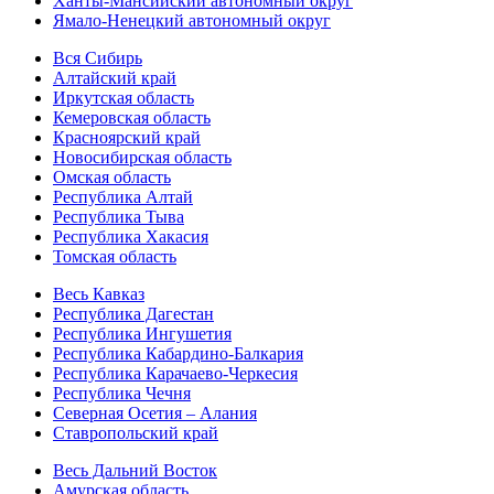
Ханты-Мансийский автономный округ
Ямало-Ненецкий автономный округ
Вся Сибирь
Алтайский край
Иркутская область
Кемеровская область
Красноярский край
Новосибирская область
Омская область
Республика Алтай
Республика Тыва
Республика Хакасия
Томская область
Весь Кавказ
Республика Дагестан
Республика Ингушетия
Республика Кабардино-Балкария
Республика Карачаево-Черкесия
Республика Чечня
Северная Осетия – Алания
Ставропольский край
Весь Дальний Восток
Амурская область