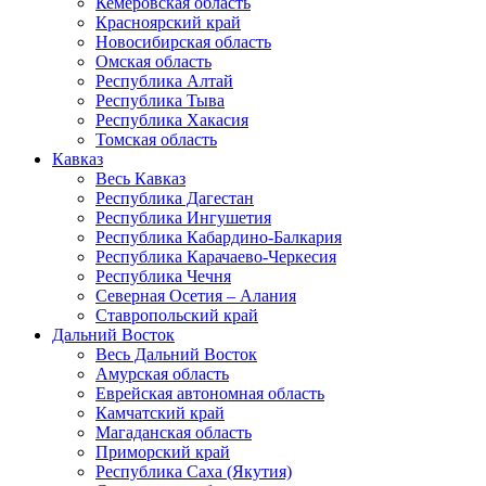
Кемеровская область
Красноярский край
Новосибирская область
Омская область
Республика Алтай
Республика Тыва
Республика Хакасия
Томская область
Кавказ
Весь Кавказ
Республика Дагестан
Республика Ингушетия
Республика Кабардино-Балкария
Республика Карачаево-Черкесия
Республика Чечня
Северная Осетия – Алания
Ставропольский край
Дальний Восток
Весь Дальний Восток
Амурская область
Еврейская автономная область
Камчатский край
Магаданская область
Приморский край
Республика Саха (Якутия)