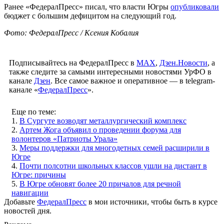
Ранее «ФедералПресс» писал, что власти Югры
опубликовали
бюджет с большим дефицитом на следующий год.
Фото: ФедералПресс / Ксения Кобалия
Подписывайтесь на ФедералПресс в
МАХ
,
Дзен.Новости
, а
также следите за самыми интересными новостями УрФО в
канале
Дзен
. Все самое важное и оперативное — в telegram-
канале «
ФедералПресс
».
Еще по теме:
1.
В Сургуте возводят металлургический комплекс
2.
Артем Жога объявил о проведении форума для
волонтеров «Патриоты Урала»
3.
Меры поддержки для многодетных семей расширили в
Югре
4.
Почти полсотни школьных классов ушли на дистант в
Югре: причины
5.
В Югре обновят более 20 причалов для речной
навигации
Добавьте
ФедералПресс
в мои источники, чтобы быть в курсе
новостей дня.