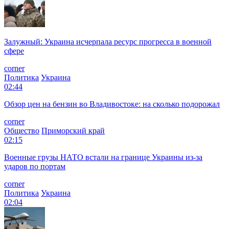
Залужный: Украина исчерпала ресурс прогресса в военной
сфере
corner
Политика
Украина
02:44
Обзор цен на бензин во Владивостоке: на сколько подорожал
corner
Общество
Приморский край
02:15
Военные грузы НАТО встали на границе Украины из-за
ударов по портам
corner
Политика
Украина
02:04