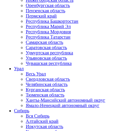
Нижегородская область
Оренбургская область
Пензенская область
Пермский край
Республика Башкортостан
Республика Марий Эл
Республика Мордовия
Республика Татарстан
Самарская область
Саратовская область
Удмуртская республика
Ульяновская область
Чувашская республика
Урал
Весь Урал
Свердловская область
Челябинская область
Курганская область
Тюменская область
Ханты-Мансийский автономный округ
Ямало-Ненецкий автономный округ
Сибирь
Вся Сибирь
Алтайский край
Иркутская область