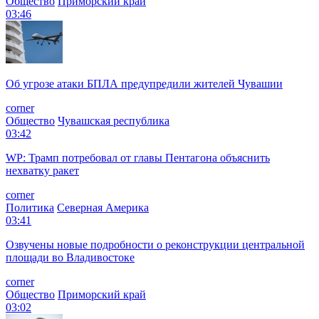
Общество
Приморский край
03:46
Об угрозе атаки БПЛА предупредили жителей Чувашии
corner
Общество
Чувашская республика
03:42
WP: Трамп потребовал от главы Пентагона объяснить
нехватку ракет
corner
Политика
Северная Америка
03:41
Озвучены новые подробности о реконструкции центральной
площади во Владивостоке
corner
Общество
Приморский край
03:02