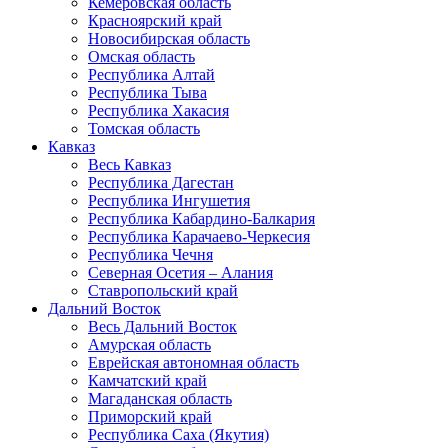
Кемеровская область
Красноярский край
Новосибирская область
Омская область
Республика Алтай
Республика Тыва
Республика Хакасия
Томская область
Кавказ
Весь Кавказ
Республика Дагестан
Республика Ингушетия
Республика Кабардино-Балкария
Республика Карачаево-Черкесия
Республика Чечня
Северная Осетия – Алания
Ставропольский край
Дальний Восток
Весь Дальний Восток
Амурская область
Еврейская автономная область
Камчатский край
Магаданская область
Приморский край
Республика Саха (Якутия)