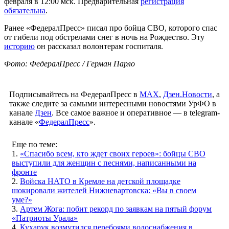
февраля в 12:00 мск. Предварительная
регистрация
обязательна
.
Ранее «ФедералПресс» писал про бойца СВО, которого спас
от гибели под обстрелами снег в ночь на Рождество. Эту
историю
он рассказал волонтерам госпиталя.
Фото: ФедералПресс / Герман Парло
Подписывайтесь на ФедералПресс в
МАХ
,
Дзен.Новости
, а
также следите за самыми интересными новостями УрФО в
канале
Дзен
. Все самое важное и оперативное — в telegram-
канале «
ФедералПресс
».
Еще по теме:
1.
«Спасибо всем, кто ждет своих героев»: бойцы СВО
выступили для женщин с песнями, написанными на
фронте
2.
Войска НАТО в Кремле на детской площадке
шокировали жителей Нижневартовска: «Вы в своем
уме?»
3.
Артем Жога: побит рекорд по заявкам на пятый форум
«Патриоты Урала»
4.
Кухарук возмутился перебоями водоснабжения в