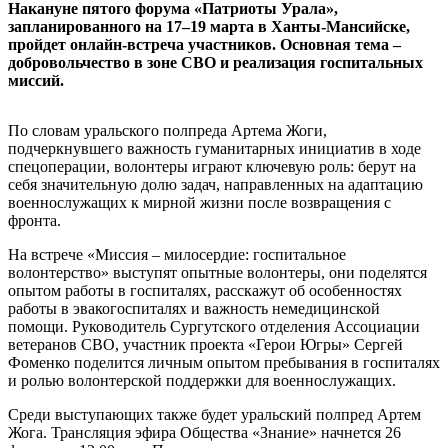
Накануне пятого форума «Патриоты Урала»,
запланированного на 17–19 марта в Ханты-Мансийске,
пройдет онлайн-встреча участников. Основная тема –
добровольчество в зоне СВО и реализация госпитальных
миссий.
По словам уральского полпреда Артема Жоги,
подчеркнувшего важность гуманитарных инициатив в ходе
спецоперации, волонтеры играют ключевую роль: берут на
себя значительную долю задач, направленных на адаптацию
военнослужащих к мирной жизни после возвращения с
фронта.
На встрече «Миссия – милосердие: госпитальное
волонтерство» выступят опытные волонтеры, они поделятся
опытом работы в госпиталях, расскажут об особенностях
работы в эвакогоспиталях и важность немедицинской
помощи. Руководитель Сургутского отделения Ассоциации
ветеранов СВО, участник проекта «Герои Югры» Сергей
Фоменко поделится личным опытом пребывания в госпиталях
и ролью волонтерской поддержки для военнослужащих.
Среди выступающих также будет уральский полпред Артем
Жога. Трансляция эфира Общества «Знание» начнется 26