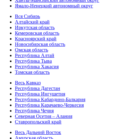
Ханты-Мансийский автономный округ
Ямало-Ненецкий автономный округ
Вся Сибирь
Алтайский край
Иркутская область
Кемеровская область
Красноярский край
Новосибирская область
Омская область
Республика Алтай
Республика Тыва
Республика Хакасия
Томская область
Весь Кавказ
Республика Дагестан
Республика Ингушетия
Республика Кабардино-Балкария
Республика Карачаево-Черкесия
Республика Чечня
Северная Осетия – Алания
Ставропольский край
Весь Дальний Восток
Амурская область