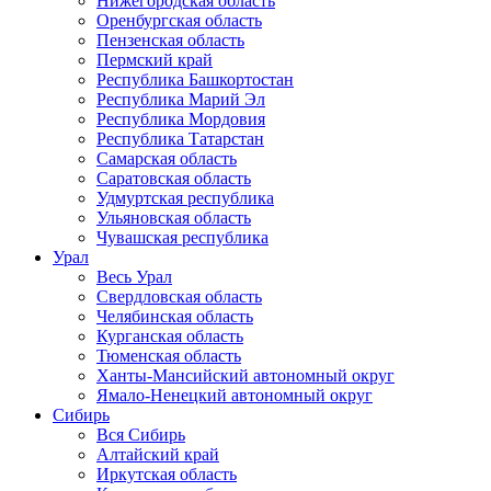
Нижегородская область
Оренбургская область
Пензенская область
Пермский край
Республика Башкортостан
Республика Марий Эл
Республика Мордовия
Республика Татарстан
Самарская область
Саратовская область
Удмуртская республика
Ульяновская область
Чувашская республика
Урал
Весь Урал
Свердловская область
Челябинская область
Курганская область
Тюменская область
Ханты-Мансийский автономный округ
Ямало-Ненецкий автономный округ
Сибирь
Вся Сибирь
Алтайский край
Иркутская область