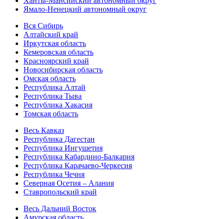
Ханты-Мансийский автономный округ
Ямало-Ненецкий автономный округ
Вся Сибирь
Алтайский край
Иркутская область
Кемеровская область
Красноярский край
Новосибирская область
Омская область
Республика Алтай
Республика Тыва
Республика Хакасия
Томская область
Весь Кавказ
Республика Дагестан
Республика Ингушетия
Республика Кабардино-Балкария
Республика Карачаево-Черкесия
Республика Чечня
Северная Осетия – Алания
Ставропольский край
Весь Дальний Восток
Амурская область