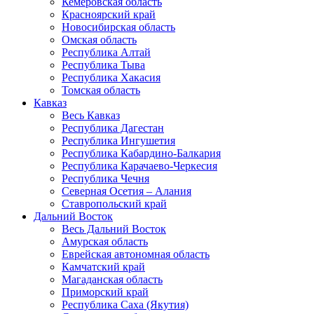
Кемеровская область
Красноярский край
Новосибирская область
Омская область
Республика Алтай
Республика Тыва
Республика Хакасия
Томская область
Кавказ
Весь Кавказ
Республика Дагестан
Республика Ингушетия
Республика Кабардино-Балкария
Республика Карачаево-Черкесия
Республика Чечня
Северная Осетия – Алания
Ставропольский край
Дальний Восток
Весь Дальний Восток
Амурская область
Еврейская автономная область
Камчатский край
Магаданская область
Приморский край
Республика Саха (Якутия)