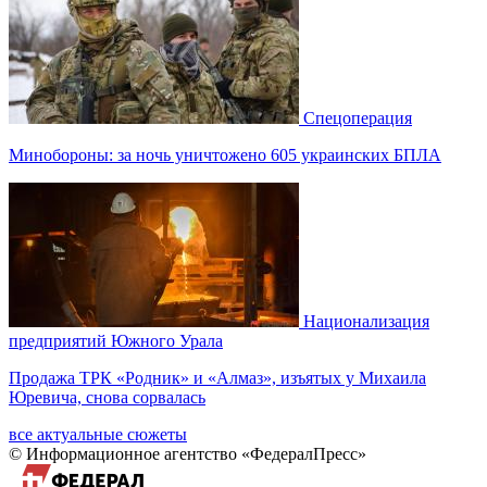
Спецоперация
Минобороны: за ночь уничтожено 605 украинских БПЛА
Национализация
предприятий Южного Урала
Продажа ТРК «Родник» и «Алмаз», изъятых у Михаила
Юревича, снова сорвалась
все актуальные сюжеты
© Информационное агентство «ФедералПресс»