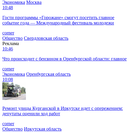
Экономика
Москва
10:48
Гости программы «Горожане» смогут посетить главное
событие года — Международный фестиваль молодежи
corner
Общество
Свердловская область
Реклама
10:46
Что происходит с бензином в Оренбургской области: главное
corner
Экономика
Оренбургская область
10:08
Ремонт улицы Курганской в Иркутске идет с опережением:
депутаты оценили ход работ
corner
Общество
Иркутская область