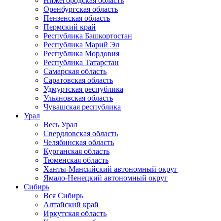
Нижегородская область
Оренбургская область
Пензенская область
Пермский край
Республика Башкортостан
Республика Марий Эл
Республика Мордовия
Республика Татарстан
Самарская область
Саратовская область
Удмуртская республика
Ульяновская область
Чувашская республика
Урал
Весь Урал
Свердловская область
Челябинская область
Курганская область
Тюменская область
Ханты-Мансийский автономный округ
Ямало-Ненецкий автономный округ
Сибирь
Вся Сибирь
Алтайский край
Иркутская область