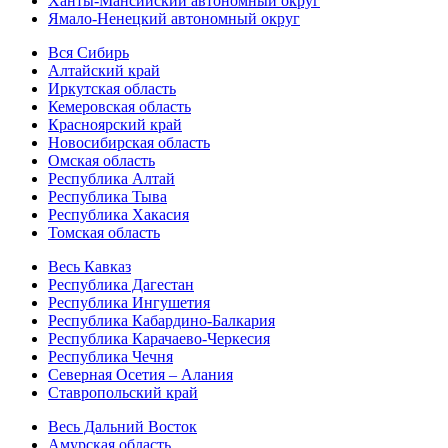
Ханты-Мансийский автономный округ
Ямало-Ненецкий автономный округ
Вся Сибирь
Алтайский край
Иркутская область
Кемеровская область
Красноярский край
Новосибирская область
Омская область
Республика Алтай
Республика Тыва
Республика Хакасия
Томская область
Весь Кавказ
Республика Дагестан
Республика Ингушетия
Республика Кабардино-Балкария
Республика Карачаево-Черкесия
Республика Чечня
Северная Осетия – Алания
Ставропольский край
Весь Дальний Восток
Амурская область