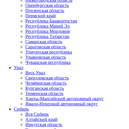
Нижегородская область
Оренбургская область
Пензенская область
Пермский край
Республика Башкортостан
Республика Марий Эл
Республика Мордовия
Республика Татарстан
Самарская область
Саратовская область
Удмуртская республика
Ульяновская область
Чувашская республика
Урал
Весь Урал
Свердловская область
Челябинская область
Курганская область
Тюменская область
Ханты-Мансийский автономный округ
Ямало-Ненецкий автономный округ
Сибирь
Вся Сибирь
Алтайский край
Иркутская область