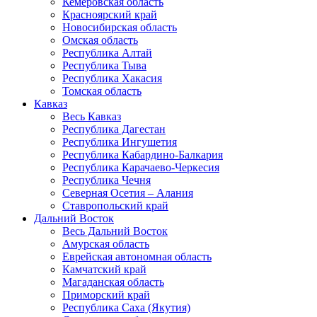
Кемеровская область
Красноярский край
Новосибирская область
Омская область
Республика Алтай
Республика Тыва
Республика Хакасия
Томская область
Кавказ
Весь Кавказ
Республика Дагестан
Республика Ингушетия
Республика Кабардино-Балкария
Республика Карачаево-Черкесия
Республика Чечня
Северная Осетия – Алания
Ставропольский край
Дальний Восток
Весь Дальний Восток
Амурская область
Еврейская автономная область
Камчатский край
Магаданская область
Приморский край
Республика Саха (Якутия)