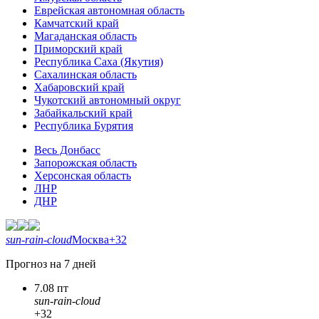
Еврейская автономная область
Камчатский край
Магаданская область
Приморский край
Республика Саха (Якутия)
Сахалинская область
Хабаровский край
Чукотский автономный округ
Забайкальский край
Республика Бурятия
Весь Донбасс
Запорожская область
Херсонская область
ЛНР
ДНР
sun-rain-cloud
Москва
+32
Прогноз на 7 дней
7.08 пт
sun-rain-cloud
+32