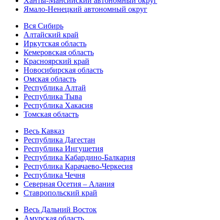
Ханты-Мансийский автономный округ
Ямало-Ненецкий автономный округ
Вся Сибирь
Алтайский край
Иркутская область
Кемеровская область
Красноярский край
Новосибирская область
Омская область
Республика Алтай
Республика Тыва
Республика Хакасия
Томская область
Весь Кавказ
Республика Дагестан
Республика Ингушетия
Республика Кабардино-Балкария
Республика Карачаево-Черкесия
Республика Чечня
Северная Осетия – Алания
Ставропольский край
Весь Дальний Восток
Амурская область