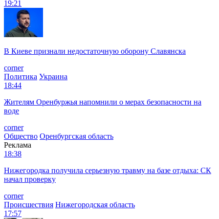
19:21
В Киеве признали недостаточную оборону Славянска
corner
Политика
Украина
18:44
Жителям Оренбуржья напомнили о мерах безопасности на
воде
corner
Общество
Оренбургская область
Реклама
18:38
Нижегородка получила серьезную травму на базе отдыха: СК
начал проверку
corner
Происшествия
Нижегородская область
17:57