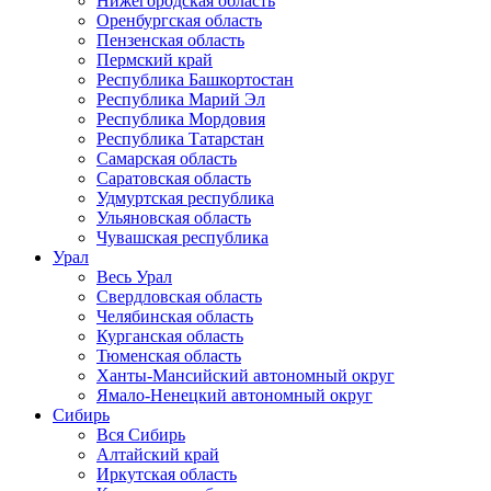
Нижегородская область
Оренбургская область
Пензенская область
Пермский край
Республика Башкортостан
Республика Марий Эл
Республика Мордовия
Республика Татарстан
Самарская область
Саратовская область
Удмуртская республика
Ульяновская область
Чувашская республика
Урал
Весь Урал
Свердловская область
Челябинская область
Курганская область
Тюменская область
Ханты-Мансийский автономный округ
Ямало-Ненецкий автономный округ
Сибирь
Вся Сибирь
Алтайский край
Иркутская область