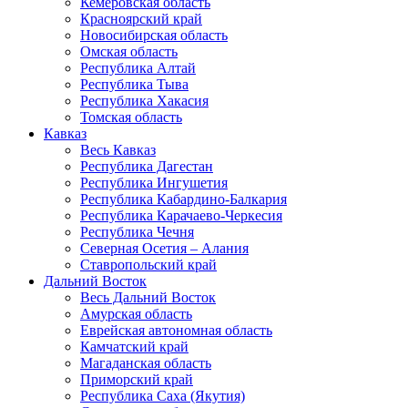
Кемеровская область
Красноярский край
Новосибирская область
Омская область
Республика Алтай
Республика Тыва
Республика Хакасия
Томская область
Кавказ
Весь Кавказ
Республика Дагестан
Республика Ингушетия
Республика Кабардино-Балкария
Республика Карачаево-Черкесия
Республика Чечня
Северная Осетия – Алания
Ставропольский край
Дальний Восток
Весь Дальний Восток
Амурская область
Еврейская автономная область
Камчатский край
Магаданская область
Приморский край
Республика Саха (Якутия)