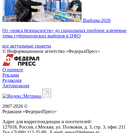
Выборы-2026
От «пояса безопасности» до социальных проблем: ключевые
темы губернаторских выборов в ЦФО
все актуальные сюжеты
© Информационное агентство «ФедералПресс»
О проекте
Реклама
Редакция
Авторизация
2007-2026 ©
Редакция «
ФедералПресс
»
Адрес для корреспонденции и посетителей:
127018
, Россия, г.
Москва
,
ул. Полковая, д. 3, стр. 3
, офис 211
Тел.
+7(499) 112-35-89
E-mail:
news@fedpress.ru