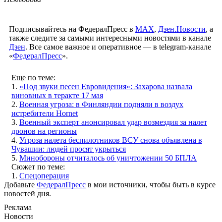
Подписывайтесь на ФедералПресс в
МАХ
,
Дзен.Новости
, а
также следите за самыми интересными новостями в канале
Дзен
. Все самое важное и оперативное — в telegram-канале
«
ФедералПресс
».
Еще по теме:
1.
«Под звуки песен Евровидения»: Захарова назвала
виновных в теракте 17 мая
2.
Военная угроза: в Финляндии подняли в воздух
истребители Hornet
3.
Военный эксперт анонсировал удар возмездия за налет
дронов на регионы
4.
Угроза налета беспилотников ВСУ снова объявлена в
Чувашии: людей просят укрыться
5.
Минобороны отчиталось об уничтожении 50 БПЛА
Сюжет по теме:
1.
Спецоперация
Добавьте
ФедералПресс
в мои источники, чтобы быть в курсе
новостей дня.
Реклама
Новости