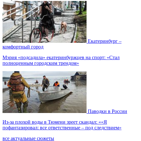
Екатеринбург –
комфортный город
Мэрия «подсадила» екатеринбуржцев на спорт: «Стал
полноценным городским трендом»
Паводки в России
Из-за плохой воды в Тюмени зреет скандал: ««Я
пофантазировал: все ответственные – под следствием»
все актуальные сюжеты