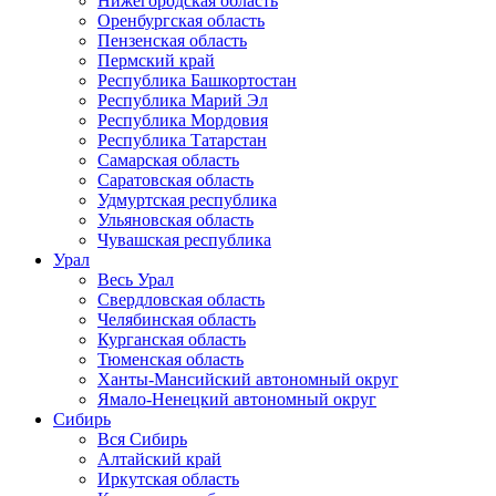
Нижегородская область
Оренбургская область
Пензенская область
Пермский край
Республика Башкортостан
Республика Марий Эл
Республика Мордовия
Республика Татарстан
Самарская область
Саратовская область
Удмуртская республика
Ульяновская область
Чувашская республика
Урал
Весь Урал
Свердловская область
Челябинская область
Курганская область
Тюменская область
Ханты-Мансийский автономный округ
Ямало-Ненецкий автономный округ
Сибирь
Вся Сибирь
Алтайский край
Иркутская область