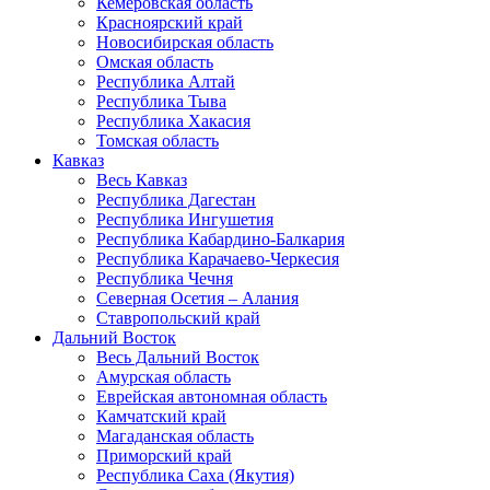
Кемеровская область
Красноярский край
Новосибирская область
Омская область
Республика Алтай
Республика Тыва
Республика Хакасия
Томская область
Кавказ
Весь Кавказ
Республика Дагестан
Республика Ингушетия
Республика Кабардино-Балкария
Республика Карачаево-Черкесия
Республика Чечня
Северная Осетия – Алания
Ставропольский край
Дальний Восток
Весь Дальний Восток
Амурская область
Еврейская автономная область
Камчатский край
Магаданская область
Приморский край
Республика Саха (Якутия)