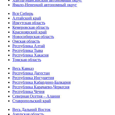
Ханты-Мансийский автономный округ
Ямало-Ненецкий автономный округ
Вся Сибирь
Алтайский край
Иркутская область
Кемеровская область
Красноярский край
Новосибирская область
Омская область
Республика Алтай
Республика Тыва
Республика Хакасия
Томская область
Весь Кавказ
Республика Дагестан
Республика Ингушетия
Республика Кабардино-Балкария
Республика Карачаево-Черкесия
Республика Чечня
Северная Осетия – Алания
Ставропольский край
Весь Дальний Восток
Амурская область