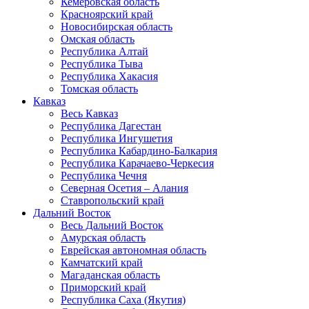
Кемеровская область
Красноярский край
Новосибирская область
Омская область
Республика Алтай
Республика Тыва
Республика Хакасия
Томская область
Кавказ
Весь Кавказ
Республика Дагестан
Республика Ингушетия
Республика Кабардино-Балкария
Республика Карачаево-Черкесия
Республика Чечня
Северная Осетия – Алания
Ставропольский край
Дальний Восток
Весь Дальний Восток
Амурская область
Еврейская автономная область
Камчатский край
Магаданская область
Приморский край
Республика Саха (Якутия)