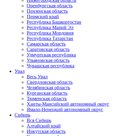
Нижегородская область
Оренбургская область
Пензенская область
Пермский край
Республика Башкортостан
Республика Марий Эл
Республика Мордовия
Республика Татарстан
Самарская область
Саратовская область
Удмуртская республика
Ульяновская область
Чувашская республика
Урал
Весь Урал
Свердловская область
Челябинская область
Курганская область
Тюменская область
Ханты-Мансийский автономный округ
Ямало-Ненецкий автономный округ
Сибирь
Вся Сибирь
Алтайский край
Иркутская область