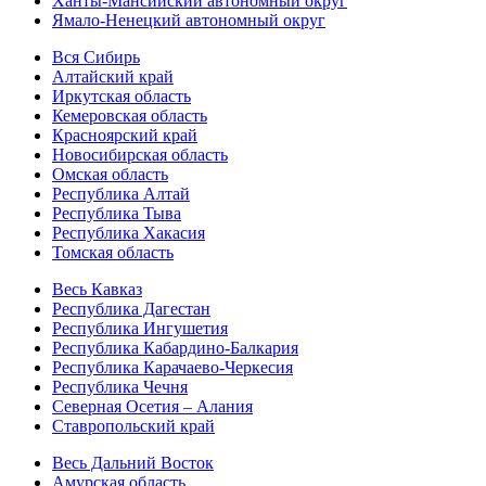
Ханты-Мансийский автономный округ
Ямало-Ненецкий автономный округ
Вся Сибирь
Алтайский край
Иркутская область
Кемеровская область
Красноярский край
Новосибирская область
Омская область
Республика Алтай
Республика Тыва
Республика Хакасия
Томская область
Весь Кавказ
Республика Дагестан
Республика Ингушетия
Республика Кабардино-Балкария
Республика Карачаево-Черкесия
Республика Чечня
Северная Осетия – Алания
Ставропольский край
Весь Дальний Восток
Амурская область