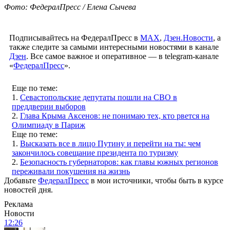
Фото: ФедералПресс / Елена Сычева
Подписывайтесь на ФедералПресс в
МАХ
,
Дзен.Новости
, а
также следите за самыми интересными новостями в канале
Дзен
. Все самое важное и оперативное — в telegram-канале
«
ФедералПресс
».
Еще по теме:
1.
Севастопольские депутаты пошли на СВО в
преддверии выборов
2.
Глава Крыма Аксенов: не понимаю тех, кто рвется на
Олимпиаду в Париж
Еще по теме:
1.
Высказать все в лицо Путину и перейти на ты: чем
закончилось совещание президента по туризму
2.
Безопасность губернаторов: как главы южных регионов
переживали покушения на жизнь
Добавьте
ФедералПресс
в мои источники, чтобы быть в курсе
новостей дня.
Реклама
Новости
12:26