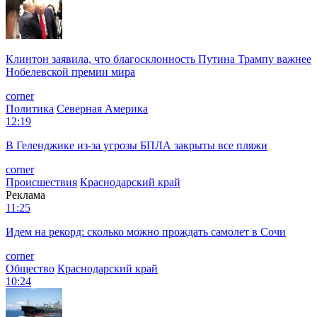
Клинтон заявила, что благосклонность Путина Трампу важнее
Нобелевской премии мира
corner
Политика
Северная Америка
12:19
В Геленджике из-за угрозы БПЛА закрыты все пляжи
corner
Происшествия
Краснодарский край
Реклама
11:25
Идем на рекорд: сколько можно прождать самолет в Сочи
corner
Общество
Краснодарский край
10:24