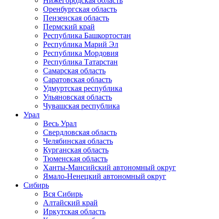
Нижегородская область
Оренбургская область
Пензенская область
Пермский край
Республика Башкортостан
Республика Марий Эл
Республика Мордовия
Республика Татарстан
Самарская область
Саратовская область
Удмуртская республика
Ульяновская область
Чувашская республика
Урал
Весь Урал
Свердловская область
Челябинская область
Курганская область
Тюменская область
Ханты-Мансийский автономный округ
Ямало-Ненецкий автономный округ
Сибирь
Вся Сибирь
Алтайский край
Иркутская область