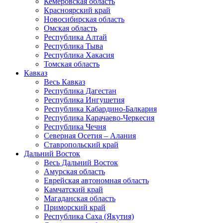
Кемеровская область
Красноярский край
Новосибирская область
Омская область
Республика Алтай
Республика Тыва
Республика Хакасия
Томская область
Кавказ
Весь Кавказ
Республика Дагестан
Республика Ингушетия
Республика Кабардино-Балкария
Республика Карачаево-Черкесия
Республика Чечня
Северная Осетия – Алания
Ставропольский край
Дальний Восток
Весь Дальний Восток
Амурская область
Еврейская автономная область
Камчатский край
Магаданская область
Приморский край
Республика Саха (Якутия)