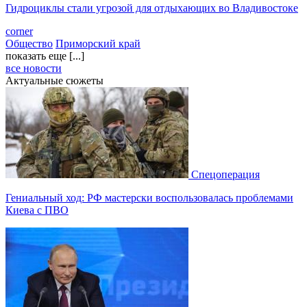
Гидроциклы стали угрозой для отдыхающих во Владивостоке
corner
Общество
Приморский край
показать еще [...]
все новости
Актуальные сюжеты
Спецоперация
Гениальный ход: РФ мастерски воспользовалась проблемами
Киева с ПВО