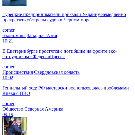
Турецкие предприниматели призвали Украину немедленно
прекратить обстрелы судов в Черном море
corner
Экономика
Западная Азия
10:21
В Екатеринбурге простятся с погибшим на фронте экс-
сотрудником «ФедералПресс»
corner
Происшествия
Свердловская область
10:02
Гениальный ход: РФ мастерски воспользовалась проблемами
Киева с ПВО
corner
Общество
Северная Америка
09:19