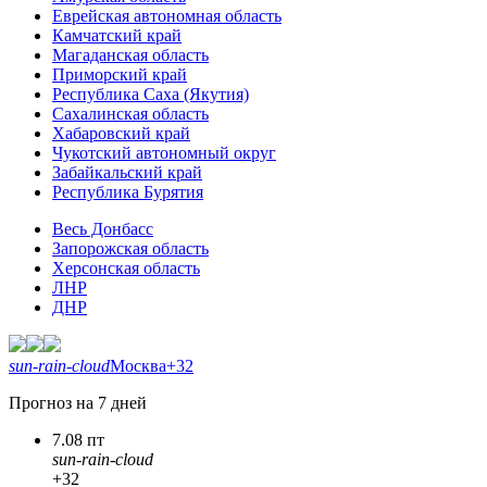
Еврейская автономная область
Камчатский край
Магаданская область
Приморский край
Республика Саха (Якутия)
Сахалинская область
Хабаровский край
Чукотский автономный округ
Забайкальский край
Республика Бурятия
Весь Донбасс
Запорожская область
Херсонская область
ЛНР
ДНР
sun-rain-cloud
Москва
+32
Прогноз на 7 дней
7.08 пт
sun-rain-cloud
+32