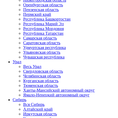
Нижегородская область
Оренбургская область
Пензенская область
Пермский край
Республика Башкортостан
Республика Марий Эл
Республика Мордовия
Республика Татарстан
Самарская область
Саратовская область
Удмуртская республика
Ульяновская область
Чувашская республика
Урал
Весь Урал
Свердловская область
Челябинская область
Курганская область
Тюменская область
Ханты-Мансийский автономный округ
Ямало-Ненецкий автономный округ
Сибирь
Вся Сибирь
Алтайский край
Иркутская область