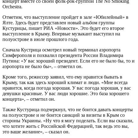
концерт вместе со своей фолк-рок-группой The No Smoking
Orchestra.
Отметим, что выступление пройдет в зале «Юбилейный» в
Ялте. Здесь будет представлен новый альбом группы
Кустурицы, пишет РИА «Новости». Это будет его второе
выступление в Крыму. Впервые музыкант выступил на
полуострове в июле прошлого года.
Сначала Кустрица осмотрел новый терминал аэропорта
Симферополя и похвалил президента России Владимира
Путина: «У вас хороший президент. Если его не было бы, то и
аэропорта не было бы», – отметил он.
Кроме того, режиссер заявил, что ему нравится бывать в
Крыму, так как здесь хороший климат и люди. «Мне всегда
нравится, когда погода хорошая. У вас погода хорошая, у вас
девушки красивые. У вас люди хорошие. Это база хорошего
концерта», – отметил он.
Также Кустурица подчеркнул, что не боится давать концерты
на полуострове и не боится санкций за визиты в Крым со
стороны Украины. «Ну что я могу поделать. Если вы сказали,
что хотите жить с Российской Федерацией, так ведь это вы,
это ваше желание», – сказал он.