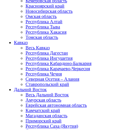
Кемеровская область
Красноярский край
Новосибирская область
Омская область
Республика Алтай
Республика Тыва
Республика Хакасия
Томская область
Кавказ
Весь Кавказ
Республика Дагестан
Республика Ингушетия
Республика Кабардино-Балкария
Республика Карачаево-Черкесия
Республика Чечня
Северная Осетия – Алания
Ставропольский край
Дальний Восток
Весь Дальний Восток
Амурская область
Еврейская автономная область
Камчатский край
Магаданская область
Приморский край
Республика Саха (Якутия)