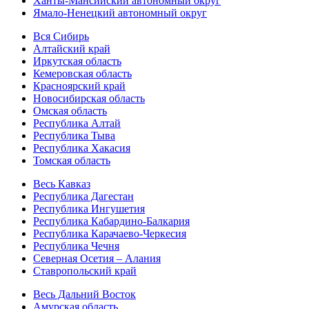
Ханты-Мансийский автономный округ
Ямало-Ненецкий автономный округ
Вся Сибирь
Алтайский край
Иркутская область
Кемеровская область
Красноярский край
Новосибирская область
Омская область
Республика Алтай
Республика Тыва
Республика Хакасия
Томская область
Весь Кавказ
Республика Дагестан
Республика Ингушетия
Республика Кабардино-Балкария
Республика Карачаево-Черкесия
Республика Чечня
Северная Осетия – Алания
Ставропольский край
Весь Дальний Восток
Амурская область