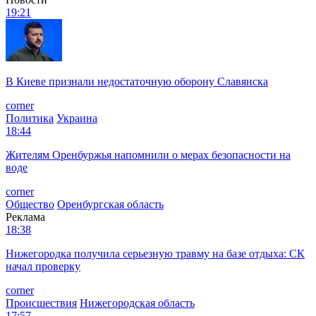
19:21
В Киеве признали недостаточную оборону Славянска
corner
Политика
Украина
18:44
Жителям Оренбуржья напомнили о мерах безопасности на
воде
corner
Общество
Оренбургская область
Реклама
18:38
Нижегородка получила серьезную травму на базе отдыха: СК
начал проверку
corner
Происшествия
Нижегородская область
17:57