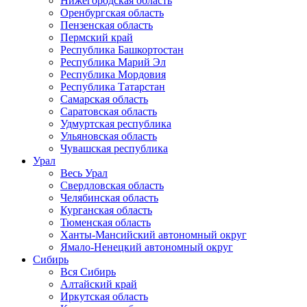
Нижегородская область
Оренбургская область
Пензенская область
Пермский край
Республика Башкортостан
Республика Марий Эл
Республика Мордовия
Республика Татарстан
Самарская область
Саратовская область
Удмуртская республика
Ульяновская область
Чувашская республика
Урал
Весь Урал
Свердловская область
Челябинская область
Курганская область
Тюменская область
Ханты-Мансийский автономный округ
Ямало-Ненецкий автономный округ
Сибирь
Вся Сибирь
Алтайский край
Иркутская область