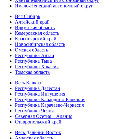
Ханты-Мансийский автономный округ
Ямало-Ненецкий автономный округ
Вся Сибирь
Алтайский край
Иркутская область
Кемеровская область
Красноярский край
Новосибирская область
Омская область
Республика Алтай
Республика Тыва
Республика Хакасия
Томская область
Весь Кавказ
Республика Дагестан
Республика Ингушетия
Республика Кабардино-Балкария
Республика Карачаево-Черкесия
Республика Чечня
Северная Осетия – Алания
Ставропольский край
Весь Дальний Восток
Амурская область