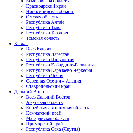
Кемеровская область
Красноярский край
Новосибирская область
Омская область
Республика Алтай
Республика Тыва
Республика Хакасия
Томская область
Кавказ
Весь Кавказ
Республика Дагестан
Республика Ингушетия
Республика Кабардино-Балкария
Республика Карачаево-Черкесия
Республика Чечня
Северная Осетия – Алания
Ставропольский край
Дальний Восток
Весь Дальний Восток
Амурская область
Еврейская автономная область
Камчатский край
Магаданская область
Приморский край
Республика Саха (Якутия)